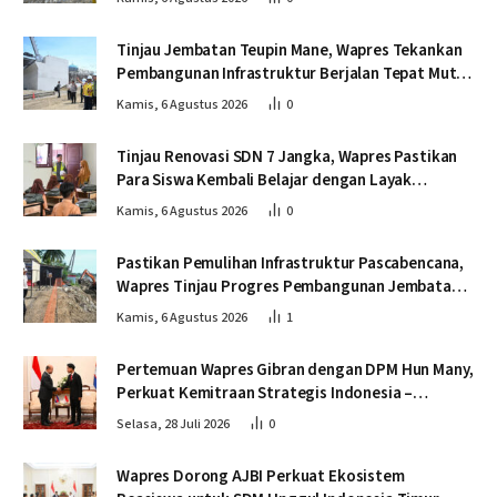
Tinjau Jembatan Teupin Mane, Wapres Tekankan
Pembangunan Infrastruktur Berjalan Tepat Mutu
dan Tepat Waktu
Kamis, 6 Agustus 2026
0
Tinjau Renovasi SDN 7 Jangka, Wapres Pastikan
Para Siswa Kembali Belajar dengan Layak
Pascabencana
Kamis, 6 Agustus 2026
0
Pastikan Pemulihan Infrastruktur Pascabencana,
Wapres Tinjau Progres Pembangunan Jembatan
Krueng Tingkeum Bireuen
Kamis, 6 Agustus 2026
1
Pertemuan Wapres Gibran dengan DPM Hun Many,
Perkuat Kemitraan Strategis Indonesia –
Kamboja
Selasa, 28 Juli 2026
0
Wapres Dorong AJBI Perkuat Ekosistem