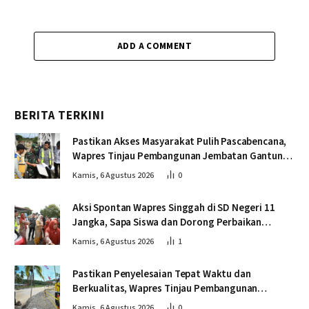
ADD A COMMENT
BERITA TERKINI
Pastikan Akses Masyarakat Pulih Pascabencana,
Wapres Tinjau Pembangunan Jembatan Gantung
Kendawi
Kamis, 6 Agustus 2026
0
Aksi Spontan Wapres Singgah di SD Negeri 11
Jangka, Sapa Siswa dan Dorong Perbaikan
Sekolah
Kamis, 6 Agustus 2026
1
Pastikan Penyelesaian Tepat Waktu dan
Berkualitas, Wapres Tinjau Pembangunan
Jembatan Lumut
Kamis, 6 Agustus 2026
0