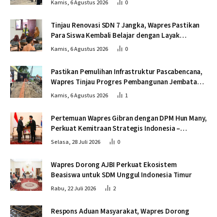
Kamis, 6 Agustus 2026
0
Tinjau Renovasi SDN 7 Jangka, Wapres Pastikan
Para Siswa Kembali Belajar dengan Layak
Pascabencana
Kamis, 6 Agustus 2026
0
Pastikan Pemulihan Infrastruktur Pascabencana,
Wapres Tinjau Progres Pembangunan Jembatan
Krueng Tingkeum Bireuen
Kamis, 6 Agustus 2026
1
Pertemuan Wapres Gibran dengan DPM Hun Many,
Perkuat Kemitraan Strategis Indonesia –
Kamboja
Selasa, 28 Juli 2026
0
Wapres Dorong AJBI Perkuat Ekosistem
Beasiswa untuk SDM Unggul Indonesia Timur
Rabu, 22 Juli 2026
2
Respons Aduan Masyarakat, Wapres Dorong