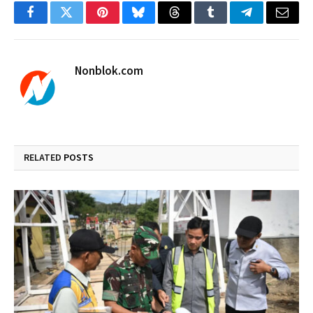
Facebook
Twitter
Pinterest
Bluesky
Threads
Tumblr
Telegram
Email
Nonblok.com
RELATED
POSTS