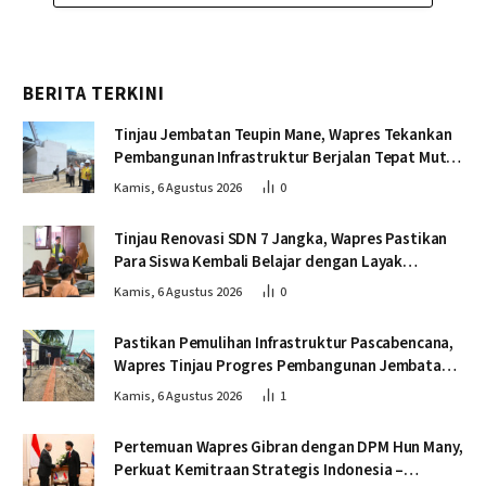
BERITA TERKINI
Tinjau Jembatan Teupin Mane, Wapres Tekankan
Pembangunan Infrastruktur Berjalan Tepat Mutu
dan Tepat Waktu
Kamis, 6 Agustus 2026
0
Tinjau Renovasi SDN 7 Jangka, Wapres Pastikan
Para Siswa Kembali Belajar dengan Layak
Pascabencana
Kamis, 6 Agustus 2026
0
Pastikan Pemulihan Infrastruktur Pascabencana,
Wapres Tinjau Progres Pembangunan Jembatan
Krueng Tingkeum Bireuen
Kamis, 6 Agustus 2026
1
Pertemuan Wapres Gibran dengan DPM Hun Many,
Perkuat Kemitraan Strategis Indonesia –