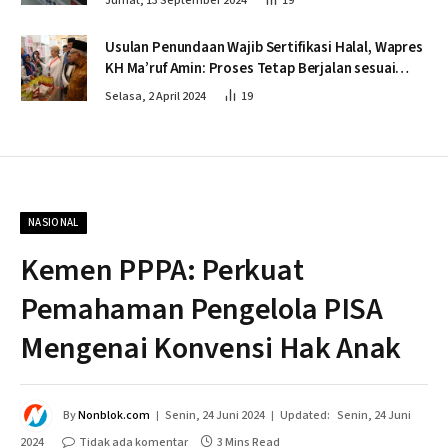
Jumat, 13 September 2024
19
Usulan Penundaan Wajib Sertifikasi Halal, Wapres
KH Ma’ruf Amin: Proses Tetap Berjalan sesuai
Penahapan
Selasa, 2 April 2024
19
NASIONAL
Kemen PPPA: Perkuat
Pemahaman Pengelola PISA
Mengenai Konvensi Hak Anak
By
Nonblok.com
Senin, 24 Juni 2024
Updated:
Senin, 24 Juni
2024
Tidak ada komentar
3 Mins Read