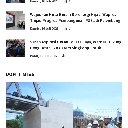
Kamis, 16 Juli 2026
0
Wujudkan Kota Bersih Berenergi Hijau, Wapres
Tinjau Progres Pembangunan PSEL di Palembang
Kamis, 16 Juli 2026
1
Serap Aspirasi Petani Muara Jaya, Wapres Dukung
Penguatan Ekosistem Singkong untuk
Swasembada Pangan
Rabu, 15 Juli 2026
0
DON'T MISS