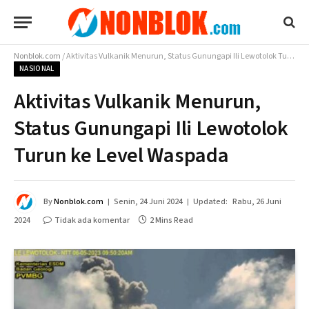
Nonblok.com
/
Aktivitas Vulkanik Menurun, Status Gunungapi Ili Lewotolok Turun ke Level Waspada
NASIONAL
Aktivitas Vulkanik Menurun,
Status Gunungapi Ili Lewotolok
Turun ke Level Waspada
By
Nonblok.com
Senin, 24 Juni 2024
Updated:
Rabu, 26 Juni
2024
Tidak ada komentar
2 Mins Read