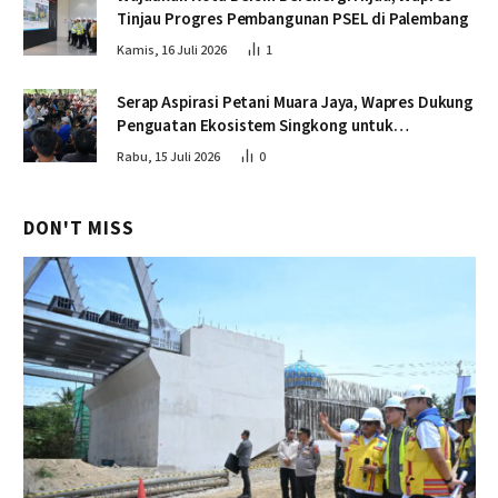
Tinjau Progres Pembangunan PSEL di Palembang
Kamis, 16 Juli 2026
1
Serap Aspirasi Petani Muara Jaya, Wapres Dukung
Penguatan Ekosistem Singkong untuk
Swasembada Pangan
Rabu, 15 Juli 2026
0
DON'T MISS