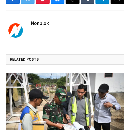
Facebook
Twitter
Pinterest
Bluesky
Threads
Tumblr
Telegram
Email
Nonblok
RELATED
POSTS