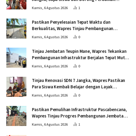
Sekolah
Kamis, 6 Agustus 2026
1
Pastikan Penyelesaian Tepat Waktu dan
Berkualitas, Wapres Tinjau Pembangunan
Jembatan Lumut
Kamis, 6 Agustus 2026
0
Tinjau Jembatan Teupin Mane, Wapres Tekankan
Pembangunan Infrastruktur Berjalan Tepat Mutu
dan Tepat Waktu
Kamis, 6 Agustus 2026
0
Tinjau Renovasi SDN 7 Jangka, Wapres Pastikan
Para Siswa Kembali Belajar dengan Layak
Pascabencana
Kamis, 6 Agustus 2026
0
Pastikan Pemulihan Infrastruktur Pascabencana,
Wapres Tinjau Progres Pembangunan Jembatan
Krueng Tingkeum Bireuen
Kamis, 6 Agustus 2026
1