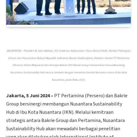
BALIKPAPAN – Presiden RI Joko Widodo, (PJ) Gubernur Kalimantan Timur Akmal Malik, Menteri Pekerjaan
Umum dan Perumahan Rakyat Republik Indonesia Basuki Hadimuljono, Direktur Utama PT Pertamina
(Persero) Nicke Widyawati dan Anindya Bakrie CEO Bakrie Group meresmikan Groundbreaking
Nusantara Sustainability Hub secara simbolis dengan menekan tombol bersama-sama di Ibu Kota
Nusantara, pada Rabu (5/6).
Jakarta, 5 Juni 2024 –
PT Pertamina (Persero) dan Bakrie
Group bersinergi membangun Nusantara Sustainability
Hub di Ibu Kota Nusantara (IKN). Melalui kemitraan
strategis antara Bakrie Group dan Pertamina, Nusantara
Sustainability Hub akan mewadahi berbagai penelitian
yang akan dilakukan oleh International Institute of