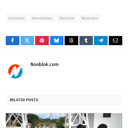
Indonesia
Kementerian
Nasional
Nusantara
Facebook
Twitter
Pinterest
Bluesky
Threads
Tumblr
Telegram
Email
Nonblok.com
RELATED
POSTS