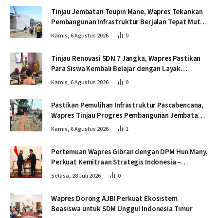
Tinjau Jembatan Teupin Mane, Wapres Tekankan
Pembangunan Infrastruktur Berjalan Tepat Mutu
dan Tepat Waktu
Kamis, 6 Agustus 2026
0
Tinjau Renovasi SDN 7 Jangka, Wapres Pastikan
Para Siswa Kembali Belajar dengan Layak
Pascabencana
Kamis, 6 Agustus 2026
0
Pastikan Pemulihan Infrastruktur Pascabencana,
Wapres Tinjau Progres Pembangunan Jembatan
Krueng Tingkeum Bireuen
Kamis, 6 Agustus 2026
1
Pertemuan Wapres Gibran dengan DPM Hun Many,
Perkuat Kemitraan Strategis Indonesia –
Kamboja
Selasa, 28 Juli 2026
0
Wapres Dorong AJBI Perkuat Ekosistem
Beasiswa untuk SDM Unggul Indonesia Timur