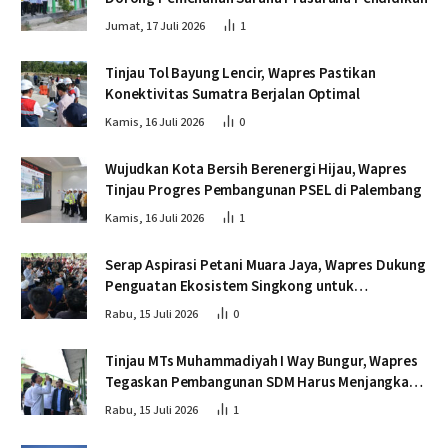
Jumat, 17 Juli 2026
1
Tinjau Tol Bayung Lencir, Wapres Pastikan
Konektivitas Sumatra Berjalan Optimal
Kamis, 16 Juli 2026
0
Wujudkan Kota Bersih Berenergi Hijau, Wapres
Tinjau Progres Pembangunan PSEL di Palembang
Kamis, 16 Juli 2026
1
Serap Aspirasi Petani Muara Jaya, Wapres Dukung
Penguatan Ekosistem Singkong untuk
Swasembada Pangan
Rabu, 15 Juli 2026
0
Tinjau MTs Muhammadiyah I Way Bungur, Wapres
Tegaskan Pembangunan SDM Harus Menjangkau
Seluruh Sekolah
Rabu, 15 Juli 2026
1