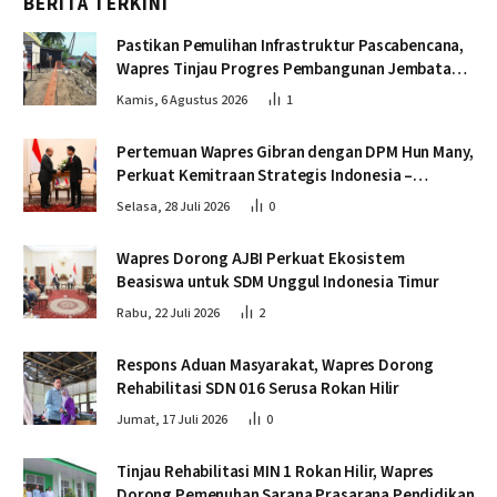
BERITA TERKINI
Pastikan Pemulihan Infrastruktur Pascabencana,
Wapres Tinjau Progres Pembangunan Jembatan
Krueng Tingkeum Bireuen
Kamis, 6 Agustus 2026
1
Pertemuan Wapres Gibran dengan DPM Hun Many,
Perkuat Kemitraan Strategis Indonesia –
Kamboja
Selasa, 28 Juli 2026
0
Wapres Dorong AJBI Perkuat Ekosistem
Beasiswa untuk SDM Unggul Indonesia Timur
Rabu, 22 Juli 2026
2
Respons Aduan Masyarakat, Wapres Dorong
Rehabilitasi SDN 016 Serusa Rokan Hilir
Jumat, 17 Juli 2026
0
Tinjau Rehabilitasi MIN 1 Rokan Hilir, Wapres
Dorong Pemenuhan Sarana Prasarana Pendidikan