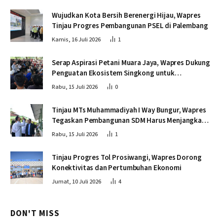
Wujudkan Kota Bersih Berenergi Hijau, Wapres
Tinjau Progres Pembangunan PSEL di Palembang
Kamis, 16 Juli 2026
1
Serap Aspirasi Petani Muara Jaya, Wapres Dukung
Penguatan Ekosistem Singkong untuk
Swasembada Pangan
Rabu, 15 Juli 2026
0
Tinjau MTs Muhammadiyah I Way Bungur, Wapres
Tegaskan Pembangunan SDM Harus Menjangkau
Seluruh Sekolah
Rabu, 15 Juli 2026
1
Tinjau Progres Tol Prosiwangi, Wapres Dorong
Konektivitas dan Pertumbuhan Ekonomi
Jumat, 10 Juli 2026
4
DON'T MISS