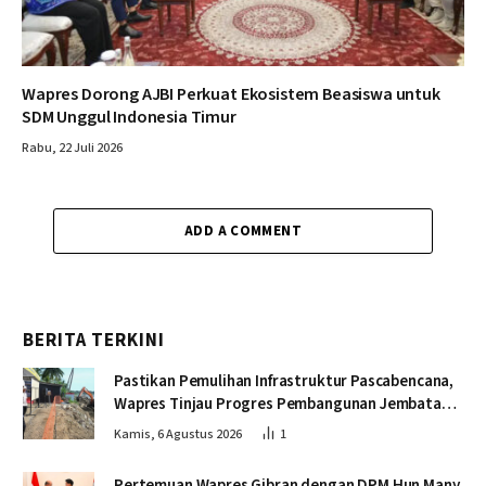
Wapres Dorong AJBI Perkuat Ekosistem Beasiswa untuk
SDM Unggul Indonesia Timur
Rabu, 22 Juli 2026
ADD A COMMENT
BERITA TERKINI
Pastikan Pemulihan Infrastruktur Pascabencana,
Wapres Tinjau Progres Pembangunan Jembatan
Krueng Tingkeum Bireuen
Kamis, 6 Agustus 2026
1
Pertemuan Wapres Gibran dengan DPM Hun Many,