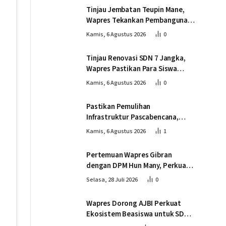
Tinjau Jembatan Teupin Mane,
Wapres Tekankan Pembangunan
Infrastruktur Berjalan Tepat
Kamis, 6 Agustus 2026
0
Mutu dan Tepat Waktu
Tinjau Renovasi SDN 7 Jangka,
Wapres Pastikan Para Siswa
Kembali Belajar dengan Layak
Kamis, 6 Agustus 2026
0
Pascabencana
Pastikan Pemulihan
Infrastruktur Pascabencana,
Wapres Tinjau Progres
Kamis, 6 Agustus 2026
1
Pembangunan Jembatan Krueng
Tingkeum Bireuen
Pertemuan Wapres Gibran
dengan DPM Hun Many, Perkuat
Kemitraan Strategis Indonesia –
Selasa, 28 Juli 2026
0
Kamboja
Wapres Dorong AJBI Perkuat
Ekosistem Beasiswa untuk SDM
Unggul Indonesia Timur