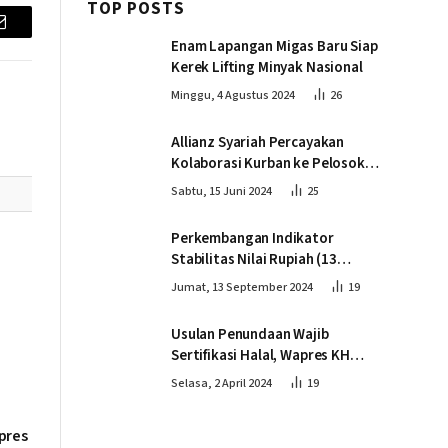
TOP POSTS
Email
Enam Lapangan Migas Baru Siap
Kerek Lifting Minyak Nasional
Minggu, 4 Agustus 2024
26
Allianz Syariah Percayakan
Kolaborasi Kurban ke Pelosok
Negeri bersama Dompet Dhuafa
Sabtu, 15 Juni 2024
25
Perkembangan Indikator
Stabilitas Nilai Rupiah (13
September 2024)
Jumat, 13 September 2024
19
Usulan Penundaan Wajib
Sertifikasi Halal, Wapres KH
Ma’ruf Amin: Proses Tetap
Selasa, 2 April 2024
19
Berjalan sesuai Penahapan
pres