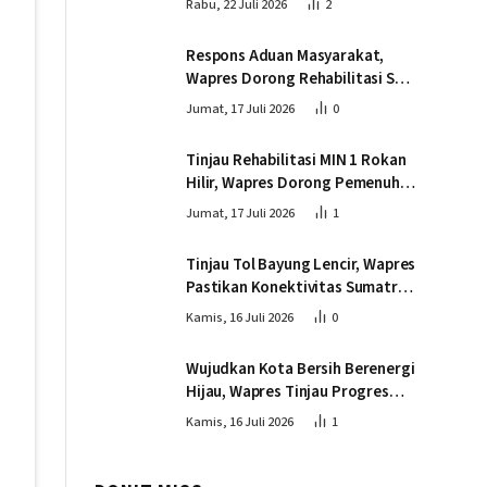
Rabu, 22 Juli 2026
2
Respons Aduan Masyarakat,
Wapres Dorong Rehabilitasi SDN
016 Serusa Rokan Hilir
Jumat, 17 Juli 2026
0
Tinjau Rehabilitasi MIN 1 Rokan
Hilir, Wapres Dorong Pemenuhan
Sarana Prasarana Pendidikan
Jumat, 17 Juli 2026
1
Tinjau Tol Bayung Lencir, Wapres
Pastikan Konektivitas Sumatra
Berjalan Optimal
Kamis, 16 Juli 2026
0
Wujudkan Kota Bersih Berenergi
Hijau, Wapres Tinjau Progres
Pembangunan PSEL di
Kamis, 16 Juli 2026
1
Palembang