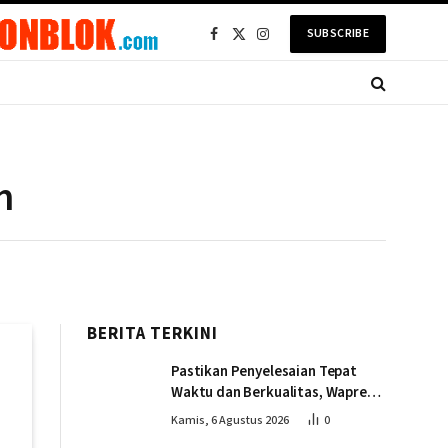
SUBSCRIBE
Facebook
X
Instagram
(Twitter)
m
BERITA TERKINI
Pastikan Penyelesaian Tepat
Waktu dan Berkualitas, Wapres
Tinjau Pembangunan Jembatan
Kamis, 6 Agustus 2026
0
Lumut