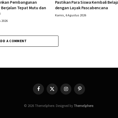
ankan Pembangunan
Pastikan Para Siswa Kembali Belaj
r Berjalan Tepat Mutu dan
dengan Layak Pascabencana
u
Kamis, 6 Agustus 2026
s 2026
ADD A COMMENT
Facebook
X
Instagram
Pinterest
(Twitter)
© 2026 ThemeSphere. Designed by
ThemeSphere
.