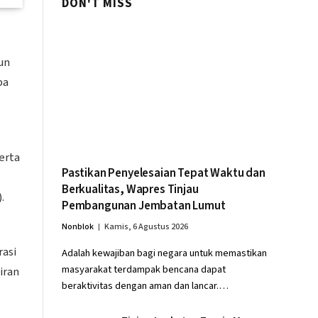
DON'T MISS
un
pa
erta
Pastikan Penyelesaian Tepat Waktu dan
Berkualitas, Wapres Tinjau
.
Pembangunan Jembatan Lumut
Nonblok
Kamis, 6 Agustus 2026
rasi
Adalah kewajiban bagi negara untuk memastikan
masyarakat terdampak bencana dapat
iran
beraktivitas dengan aman dan lancar.…