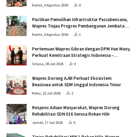
Pascabencana
Kamis, 6 Agustus 2026
0
Pastikan Pemulihan Infrastruktur Pascabencana,
Wapres Tinjau Progres Pembangunan Jembatan
Krueng Tingkeum Bireuen
Kamis, 6 Agustus 2026
1
Pertemuan Wapres Gibran dengan DPM Hun Many,
Perkuat Kemitraan Strategis Indonesia –
Kamboja
Selasa, 28 Juli 2026
0
Wapres Dorong AJBI Perkuat Ekosistem
Beasiswa untuk SDM Unggul Indonesia Timur
Rabu, 22 Juli 2026
2
Respons Aduan Masyarakat, Wapres Dorong
Rehabilitasi SDN 016 Serusa Rokan Hilir
Jumat, 17 Juli 2026
0