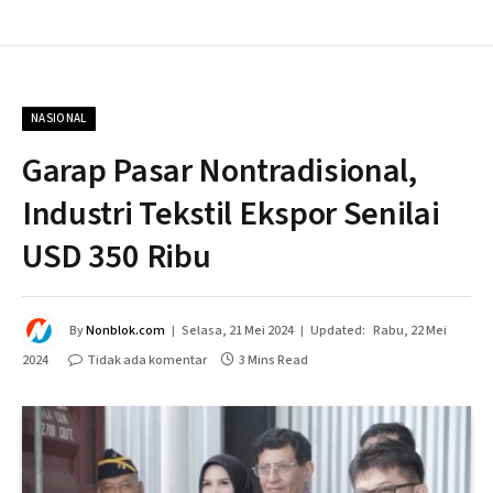
NASIONAL
Garap Pasar Nontradisional,
Industri Tekstil Ekspor Senilai
USD 350 Ribu
By
Nonblok.com
Selasa, 21 Mei 2024
Updated:
Rabu, 22 Mei
2024
Tidak ada komentar
3 Mins Read