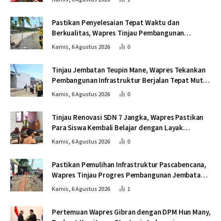
Pastikan Penyelesaian Tepat Waktu dan
Berkualitas, Wapres Tinjau Pembangunan
Jembatan Lumut
Kamis, 6 Agustus 2026
0
Tinjau Jembatan Teupin Mane, Wapres Tekankan
Pembangunan Infrastruktur Berjalan Tepat Mutu
dan Tepat Waktu
Kamis, 6 Agustus 2026
0
Tinjau Renovasi SDN 7 Jangka, Wapres Pastikan
Para Siswa Kembali Belajar dengan Layak
Pascabencana
Kamis, 6 Agustus 2026
0
Pastikan Pemulihan Infrastruktur Pascabencana,
Wapres Tinjau Progres Pembangunan Jembatan
Krueng Tingkeum Bireuen
Kamis, 6 Agustus 2026
1
Pertemuan Wapres Gibran dengan DPM Hun Many,