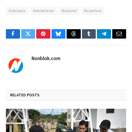
Indonesia
Kementerian
Nasional
Nusantara
Facebook
Twitter
Pinterest
Bluesky
Threads
Tumblr
Telegram
Email
Nonblok.com
RELATED
POSTS