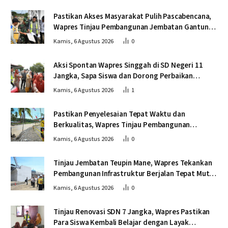
Pastikan Akses Masyarakat Pulih Pascabencana,
Wapres Tinjau Pembangunan Jembatan Gantung
Kendawi
Kamis, 6 Agustus 2026
0
Aksi Spontan Wapres Singgah di SD Negeri 11
Jangka, Sapa Siswa dan Dorong Perbaikan
Sekolah
Kamis, 6 Agustus 2026
1
Pastikan Penyelesaian Tepat Waktu dan
Berkualitas, Wapres Tinjau Pembangunan
Jembatan Lumut
Kamis, 6 Agustus 2026
0
Tinjau Jembatan Teupin Mane, Wapres Tekankan
Pembangunan Infrastruktur Berjalan Tepat Mutu
dan Tepat Waktu
Kamis, 6 Agustus 2026
0
Tinjau Renovasi SDN 7 Jangka, Wapres Pastikan
Para Siswa Kembali Belajar dengan Layak