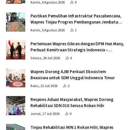
Pascabencana
Kamis, 6 Agustus 2026
0
Pastikan Pemulihan Infrastruktur Pascabencana,
Wapres Tinjau Progres Pembangunan Jembatan
Krueng Tingkeum Bireuen
Kamis, 6 Agustus 2026
1
Pertemuan Wapres Gibran dengan DPM Hun Many,
Perkuat Kemitraan Strategis Indonesia –
Kamboja
Selasa, 28 Juli 2026
0
Wapres Dorong AJBI Perkuat Ekosistem
Beasiswa untuk SDM Unggul Indonesia Timur
Rabu, 22 Juli 2026
2
Respons Aduan Masyarakat, Wapres Dorong
Rehabilitasi SDN 016 Serusa Rokan Hilir
Jumat, 17 Juli 2026
0
Tinjau Rehabilitasi MIN 1 Rokan Hilir, Wapres