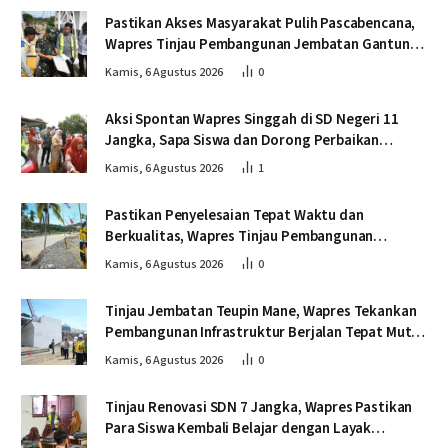
Pastikan Akses Masyarakat Pulih Pascabencana,
Wapres Tinjau Pembangunan Jembatan Gantung
Kendawi
Kamis, 6 Agustus 2026
0
Aksi Spontan Wapres Singgah di SD Negeri 11
Jangka, Sapa Siswa dan Dorong Perbaikan
Sekolah
Kamis, 6 Agustus 2026
1
Pastikan Penyelesaian Tepat Waktu dan
Berkualitas, Wapres Tinjau Pembangunan
Jembatan Lumut
Kamis, 6 Agustus 2026
0
Tinjau Jembatan Teupin Mane, Wapres Tekankan
Pembangunan Infrastruktur Berjalan Tepat Mutu
dan Tepat Waktu
Kamis, 6 Agustus 2026
0
Tinjau Renovasi SDN 7 Jangka, Wapres Pastikan
Para Siswa Kembali Belajar dengan Layak