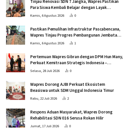
Tinjau Renovasi SDN 7 Jangka, Wapres Pastikan
Para Siswa Kembali Belajar dengan Layak
Pascabencana
Kamis, 6 Agustus 2026
0
Pastikan Pemulihan Infrastruktur Pascabencana,
Wapres Tinjau Progres Pembangunan Jembatan
Krueng Tingkeum Bireuen
Kamis, 6 Agustus 2026
1
Pertemuan Wapres Gibran dengan DPM Hun Many,
Perkuat Kemitraan Strategis Indonesia –
Kamboja
Selasa, 28 Juli 2026
0
Wapres Dorong AJBI Perkuat Ekosistem
Beasiswa untuk SDM Unggul Indonesia Timur
Rabu, 22 Juli 2026
2
Respons Aduan Masyarakat, Wapres Dorong
Rehabilitasi SDN 016 Serusa Rokan Hilir
Jumat, 17 Juli 2026
0