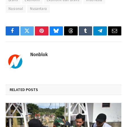
Bisnis
Ekonomi
Ekonomi dan Bisnis
Indonesia
Nasional
Nusantara
Facebook
Twitter
Pinterest
Bluesky
Threads
Tumblr
Telegram
Email
Nonblok
RELATED
POSTS