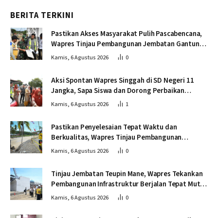
BERITA TERKINI
Pastikan Akses Masyarakat Pulih Pascabencana,
Wapres Tinjau Pembangunan Jembatan Gantung
Kendawi
Kamis, 6 Agustus 2026
0
Aksi Spontan Wapres Singgah di SD Negeri 11
Jangka, Sapa Siswa dan Dorong Perbaikan
Sekolah
Kamis, 6 Agustus 2026
1
Pastikan Penyelesaian Tepat Waktu dan
Berkualitas, Wapres Tinjau Pembangunan
Jembatan Lumut
Kamis, 6 Agustus 2026
0
Tinjau Jembatan Teupin Mane, Wapres Tekankan
Pembangunan Infrastruktur Berjalan Tepat Mutu
dan Tepat Waktu
Kamis, 6 Agustus 2026
0