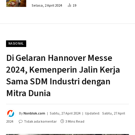
Penahapan
Selasa, 2 April 2024
19
NASIONAL
Di Gelaran Hannover Messe
2024, Kemenperin Jalin Kerja
Sama SDM Industri dengan
Mitra Dunia
By
Nonblok.com
Sabtu, 27 April 2024
Updated:
Sabtu, 27 April
2024
Tidak ada komentar
3 Mins Read