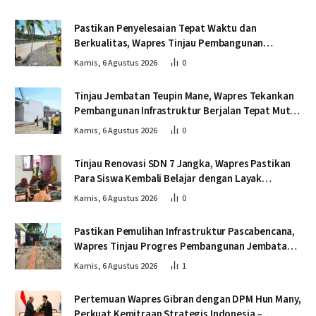
Pastikan Penyelesaian Tepat Waktu dan
Berkualitas, Wapres Tinjau Pembangunan
Jembatan Lumut
Kamis, 6 Agustus 2026
0
Tinjau Jembatan Teupin Mane, Wapres Tekankan
Pembangunan Infrastruktur Berjalan Tepat Mutu
dan Tepat Waktu
Kamis, 6 Agustus 2026
0
Tinjau Renovasi SDN 7 Jangka, Wapres Pastikan
Para Siswa Kembali Belajar dengan Layak
Pascabencana
Kamis, 6 Agustus 2026
0
Pastikan Pemulihan Infrastruktur Pascabencana,
Wapres Tinjau Progres Pembangunan Jembatan
Krueng Tingkeum Bireuen
Kamis, 6 Agustus 2026
1
Pertemuan Wapres Gibran dengan DPM Hun Many,
Perkuat Kemitraan Strategis Indonesia –