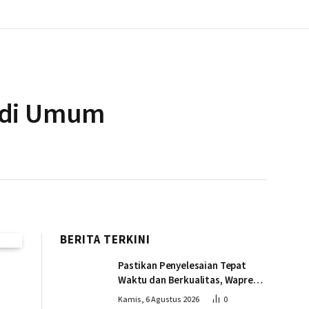
tudi Umum
BERITA TERKINI
Pastikan Penyelesaian Tepat
Waktu dan Berkualitas, Wapres
Tinjau Pembangunan Jembatan
Kamis, 6 Agustus 2026
0