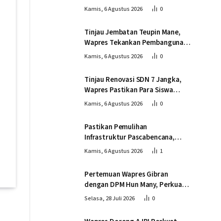
Tinjau Pembangunan Jembatan
Kamis, 6 Agustus 2026
0
Lumut
Tinjau Jembatan Teupin Mane,
Wapres Tekankan Pembangunan
Infrastruktur Berjalan Tepat
Kamis, 6 Agustus 2026
0
Mutu dan Tepat Waktu
Tinjau Renovasi SDN 7 Jangka,
Wapres Pastikan Para Siswa
Kembali Belajar dengan Layak
Kamis, 6 Agustus 2026
0
Pascabencana
Pastikan Pemulihan
Infrastruktur Pascabencana,
Wapres Tinjau Progres
Kamis, 6 Agustus 2026
1
Pembangunan Jembatan Krueng
Tingkeum Bireuen
Pertemuan Wapres Gibran
dengan DPM Hun Many, Perkuat
Kemitraan Strategis Indonesia –
Selasa, 28 Juli 2026
0
Kamboja