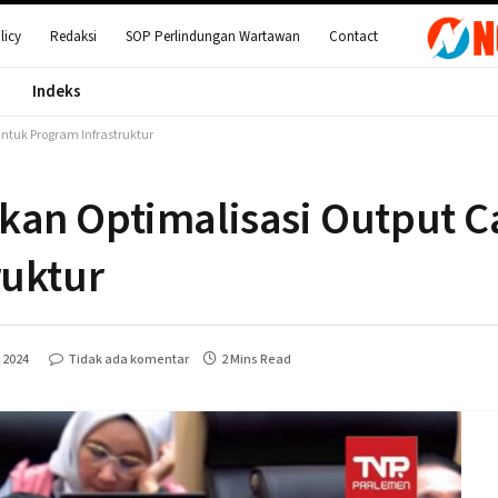
licy
Redaksi
SOP Perlindungan Wartawan
Contact
Indeks
tuk Program Infrastruktur
kan Optimalisasi Output 
ruktur
l 2024
Tidak ada komentar
2 Mins Read