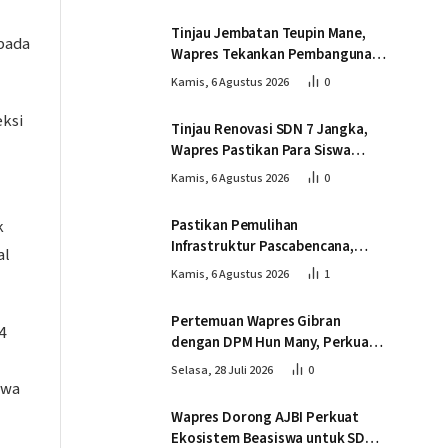
Lumut
Tinjau Jembatan Teupin Mane,
pada
Wapres Tekankan Pembangunan
Infrastruktur Berjalan Tepat
Kamis, 6 Agustus 2026
0
Mutu dan Tepat Waktu
eksi
Tinjau Renovasi SDN 7 Jangka,
Wapres Pastikan Para Siswa
Kembali Belajar dengan Layak
Kamis, 6 Agustus 2026
0
Pascabencana
Pastikan Pemulihan
k
Infrastruktur Pascabencana,
al
Wapres Tinjau Progres
Kamis, 6 Agustus 2026
1
Pembangunan Jembatan Krueng
Tingkeum Bireuen
Pertemuan Wapres Gibran
4
dengan DPM Hun Many, Perkuat
Kemitraan Strategis Indonesia –
Selasa, 28 Juli 2026
0
Kamboja
swa
Wapres Dorong AJBI Perkuat
Ekosistem Beasiswa untuk SDM