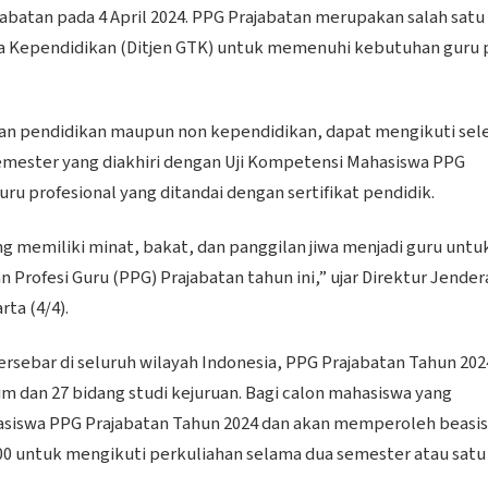
batan pada 4 April 2024. PPG Prajabatan merupakan salah satu
aga Kependidikan (Ditjen GTK) untuk memenuhi kebutuhan guru 
rusan pendidikan maupun non kependidikan, dapat mengikuti sel
mester yang diakhiri dengan Uji Kompetensi Mahasiswa PPG
ru profesional yang ditandai dengan sertifikat pendidik.
 memiliki minat, bakat, dan panggilan jiwa menjadi guru untu
Profesi Guru (PPG) Prajabatan tahun ini,” ujar Direktur Jender
ta (4/4).
rsebar di seluruh wilayah Indonesia, PPG Prajabatan Tahun 202
m dan 27 bidang studi kejuruan. Bagi calon mahasiswa yang
hasiswa PPG Prajabatan Tahun 2024 dan akan memperoleh beasi
00 untuk mengikuti perkuliahan selama dua semester atau satu