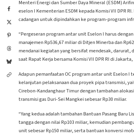
Menteri Energi dan Sumber Daya Mineral (ESDM) Arifin
eselon I Kementerian ESDM kepada Komisi VII DPR RI
cadangan untuk dipindahkan ke program-program inf
“Pergeseran program antar unit Eselon I harus denga
manajemen Rp536,67 miliar di Ditjen Minerba dan Rp62,
mendanai kegiatan yang bersifat mendesak, darurat, d
saat Rapat Kerja bersama Komisi VII DPR RI di Jakarta, 
Adapun pemanfaatan OC program antar unit Eselon I te
kelanjutan pelaksanaan dua proyek pipa transmisi, yai
Cirebon-Kandanghaur Timur dengan tambahan alokasi an
transmisi gas Duri-Sei Mangkei sebesar Rp30 miliar.
“Yang kedua adalah tambahan Bantuan Pasang Baru List
tangga dengan nilai Rp103 miliar, kemudian pembang
unit sebesar Rp150 miliar, serta bantuan konversi moto