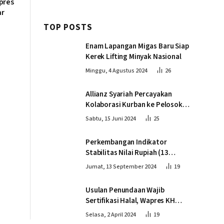
pres
ar
TOP POSTS
Enam Lapangan Migas Baru Siap
Kerek Lifting Minyak Nasional
Minggu, 4 Agustus 2024
26
Allianz Syariah Percayakan
Kolaborasi Kurban ke Pelosok
Negeri bersama Dompet Dhuafa
Sabtu, 15 Juni 2024
25
Perkembangan Indikator
Stabilitas Nilai Rupiah (13
September 2024)
Jumat, 13 September 2024
19
Usulan Penundaan Wajib
Sertifikasi Halal, Wapres KH
Ma’ruf Amin: Proses Tetap
Selasa, 2 April 2024
19
Berjalan sesuai Penahapan