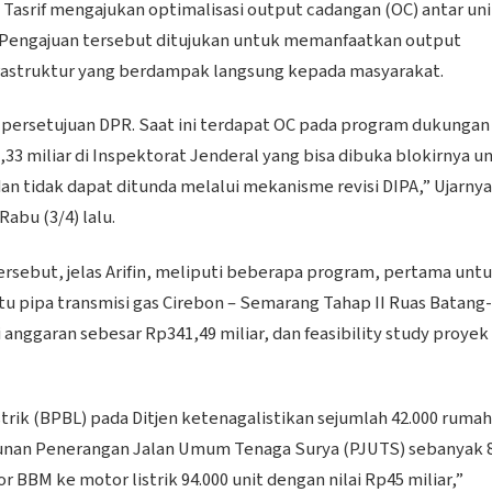
 Tasrif mengajukan optimalisasi output cadangan (OC) antar uni
. Pengajuan tersebut ditujukan untuk memanfaatkan output
rastruktur yang berdampak langsung kepada masyarakat.
n persetujuan DPR. Saat ini terdapat OC pada program dukungan
33 miliar di Inspektorat Jenderal yang bisa dibuka blokirnya u
an tidak dapat ditunda melalui mekanisme revisi DIPA,” Ujarnya
Rabu (3/4) lalu.
rsebut, jelas Arifin, meliputi beberapa program, pertama unt
tu pipa transmisi gas Cirebon – Semarang Tahap II Ruas Batang-
ggaran sebesar Rp341,49 miliar, dan feasibility study proyek
rik (BPBL) pada Ditjen ketenagalistikan sejumlah 42.000 rumah
unan Penerangan Jalan Umum Tenaga Surya (PJUTS) sebanyak 8
r BBM ke motor listrik 94.000 unit dengan nilai Rp45 miliar,”