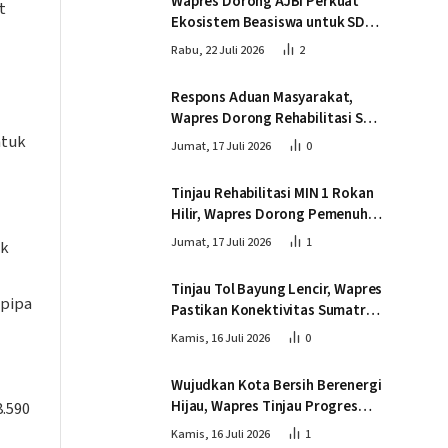
Wapres Dorong AJBI Perkuat
t
Ekosistem Beasiswa untuk SDM
Unggul Indonesia Timur
Rabu, 22 Juli 2026
2
Respons Aduan Masyarakat,
Wapres Dorong Rehabilitasi SDN
016 Serusa Rokan Hilir
ntuk
Jumat, 17 Juli 2026
0
Tinjau Rehabilitasi MIN 1 Rokan
Hilir, Wapres Dorong Pemenuhan
Sarana Prasarana Pendidikan
Jumat, 17 Juli 2026
1
uk
Tinjau Tol Bayung Lencir, Wapres
 pipa
Pastikan Konektivitas Sumatra
Berjalan Optimal
Kamis, 16 Juli 2026
0
Wujudkan Kota Bersih Berenergi
Hijau, Wapres Tinjau Progres
.590
Pembangunan PSEL di
Kamis, 16 Juli 2026
1