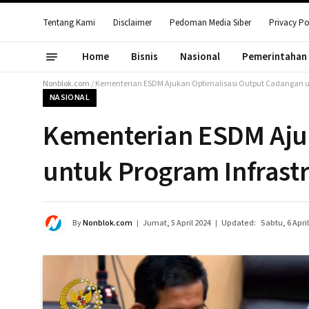
Tentang Kami
Disclaimer
Pedoman Media Siber
Privacy Po
Home
Bisnis
Nasional
Pemerintahan
Nonblok.com
/
Kementerian ESDM Ajukan Optimalisasi Output Cadangan un
NASIONAL
Kementerian ESDM Aju
untuk Program Infrast
By
Nonblok.com
Jumat, 5 April 2024
Updated:
Sabtu, 6 Apri