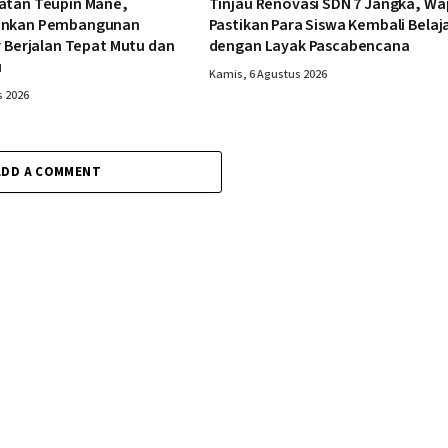
atan Teupin Mane,
Tinjau Renovasi SDN 7 Jangka, Wa
ankan Pembangunan
Pastikan Para Siswa Kembali Belaj
r Berjalan Tepat Mutu dan
dengan Layak Pascabencana
u
Kamis, 6 Agustus 2026
s 2026
ADD A COMMENT