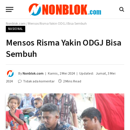
Nonblok.com
/
Mensos Risma Yakin ODGJ Bisa Sembuh
NASIONAL
Mensos Risma Yakin ODGJ Bisa
Sembuh
By
Nonblok.com
Kamis, 2 Mei 2024
Updated:
Jumat, 3 Mei
2024
Tidak ada komentar
2 Mins Read