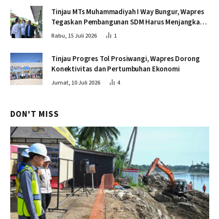
Tinjau MTs Muhammadiyah I Way Bungur, Wapres
Tegaskan Pembangunan SDM Harus Menjangkau
Seluruh Sekolah
Rabu, 15 Juli 2026
1
Tinjau Progres Tol Prosiwangi, Wapres Dorong
Konektivitas dan Pertumbuhan Ekonomi
Jumat, 10 Juli 2026
4
DON'T MISS