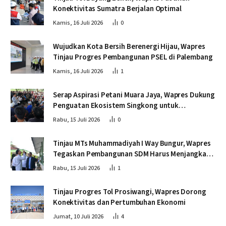
Konektivitas Sumatra Berjalan Optimal
Kamis, 16 Juli 2026
0
Wujudkan Kota Bersih Berenergi Hijau, Wapres
Tinjau Progres Pembangunan PSEL di Palembang
Kamis, 16 Juli 2026
1
Serap Aspirasi Petani Muara Jaya, Wapres Dukung
Penguatan Ekosistem Singkong untuk
Swasembada Pangan
Rabu, 15 Juli 2026
0
Tinjau MTs Muhammadiyah I Way Bungur, Wapres
Tegaskan Pembangunan SDM Harus Menjangkau
Seluruh Sekolah
Rabu, 15 Juli 2026
1
Tinjau Progres Tol Prosiwangi, Wapres Dorong
Konektivitas dan Pertumbuhan Ekonomi
Jumat, 10 Juli 2026
4