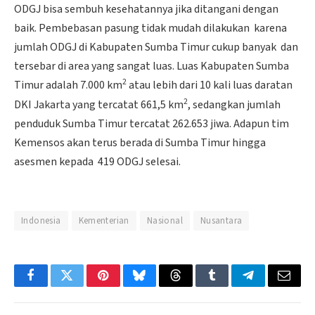
ODGJ bisa sembuh kesehatannya jika ditangani dengan
baik. Pembebasan pasung tidak mudah dilakukan karena
jumlah ODGJ di Kabupaten Sumba Timur cukup banyak dan
tersebar di area yang sangat luas. Luas Kabupaten Sumba
2
Timur adalah 7.000 km
atau lebih dari 10 kali luas daratan
2
DKI Jakarta yang tercatat 661,5 km
, sedangkan jumlah
penduduk Sumba Timur tercatat 262.653 jiwa. Adapun tim
Kemensos akan terus berada di Sumba Timur hingga
asesmen kepada 419 ODGJ selesai.
Indonesia
Kementerian
Nasional
Nusantara
Facebook
Twitter
Pinterest
Bluesky
Threads
Tumblr
Telegram
Email