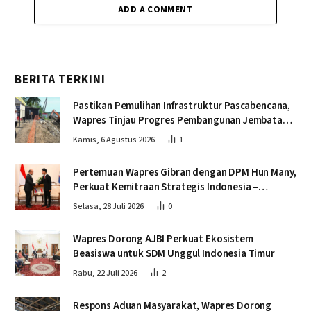
ADD A COMMENT
BERITA TERKINI
Pastikan Pemulihan Infrastruktur Pascabencana,
Wapres Tinjau Progres Pembangunan Jembatan
Krueng Tingkeum Bireuen
Kamis, 6 Agustus 2026
1
Pertemuan Wapres Gibran dengan DPM Hun Many,
Perkuat Kemitraan Strategis Indonesia –
Kamboja
Selasa, 28 Juli 2026
0
Wapres Dorong AJBI Perkuat Ekosistem
Beasiswa untuk SDM Unggul Indonesia Timur
Rabu, 22 Juli 2026
2
Respons Aduan Masyarakat, Wapres Dorong