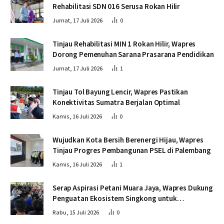
Rehabilitasi SDN 016 Serusa Rokan Hilir
Jumat, 17 Juli 2026
0
Tinjau Rehabilitasi MIN 1 Rokan Hilir, Wapres
Dorong Pemenuhan Sarana Prasarana Pendidikan
Jumat, 17 Juli 2026
1
Tinjau Tol Bayung Lencir, Wapres Pastikan
Konektivitas Sumatra Berjalan Optimal
Kamis, 16 Juli 2026
0
Wujudkan Kota Bersih Berenergi Hijau, Wapres
Tinjau Progres Pembangunan PSEL di Palembang
Kamis, 16 Juli 2026
1
Serap Aspirasi Petani Muara Jaya, Wapres Dukung
Penguatan Ekosistem Singkong untuk
Swasembada Pangan
Rabu, 15 Juli 2026
0