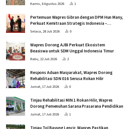
Krueng Tingkeum Bireuen
Kamis, 6 Agustus 2026
1
Pertemuan Wapres Gibran dengan DPM Hun Many,
Perkuat Kemitraan Strategis Indonesia –
Kamboja
Selasa, 28 Juli 2026
0
Wapres Dorong AJBI Perkuat Ekosistem
Beasiswa untuk SDM Unggul Indonesia Timur
Rabu, 22 Juli 2026
2
Respons Aduan Masyarakat, Wapres Dorong
Rehabilitasi SDN 016 Serusa Rokan Hilir
Jumat, 17 Juli 2026
0
Tinjau Rehabilitasi MIN 1 Rokan Hilir, Wapres
Dorong Pemenuhan Sarana Prasarana Pendidikan
Jumat, 17 Juli 2026
1
Tinjau Tol Bayung Lencir, Wapres Pastikan