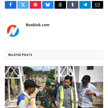
Facebook
Twitter
Pinterest
Bluesky
Threads
Tumblr
Telegram
Email
Nonblok.com
RELATED
POSTS