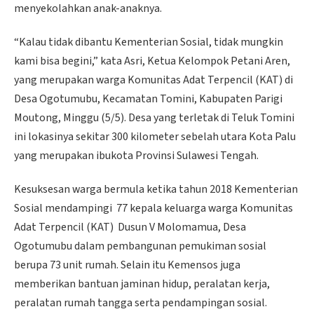
menyekolahkan anak-anaknya.
“Kalau tidak dibantu Kementerian Sosial, tidak mungkin
kami bisa begini,” kata Asri, Ketua Kelompok Petani Aren,
yang merupakan warga Komunitas Adat Terpencil (KAT) di
Desa Ogotumubu, Kecamatan Tomini, Kabupaten Parigi
Moutong, Minggu (5/5). Desa yang terletak di Teluk Tomini
ini lokasinya sekitar 300 kilometer sebelah utara Kota Palu
yang merupakan ibukota Provinsi Sulawesi Tengah.
Kesuksesan warga bermula ketika tahun 2018 Kementerian
Sosial mendampingi 77 kepala keluarga warga Komunitas
Adat Terpencil (KAT) Dusun V Molomamua, Desa
Ogotumubu dalam pembangunan pemukiman sosial
berupa 73 unit rumah. Selain itu Kemensos juga
memberikan bantuan jaminan hidup, peralatan kerja,
peralatan rumah tangga serta pendampingan sosial.