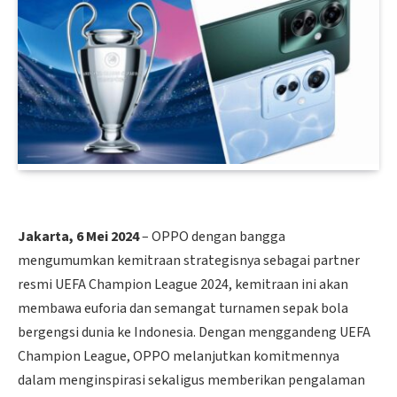
Jakarta, 6 Mei 2024
– OPPO dengan bangga
mengumumkan kemitraan strategisnya sebagai partner
resmi UEFA Champion League 2024, kemitraan ini akan
membawa euforia dan semangat turnamen sepak bola
bergengsi dunia ke Indonesia. Dengan menggandeng UEFA
Champion League, OPPO melanjutkan komitmennya
dalam menginspirasi sekaligus memberikan pengalaman