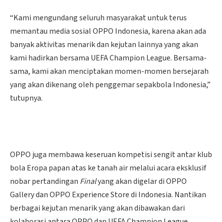
“Kami mengundang seluruh masyarakat untuk terus
memantau media sosial OPPO Indonesia, karena akan ada
banyak aktivitas menarik dan kejutan lainnya yang akan
kami hadirkan bersama UEFA Champion League. Bersama-
sama, kami akan menciptakan momen-momen bersejarah
yang akan dikenang oleh penggemar sepakbola Indonesia,”
tutupnya.
OPPO juga membawa keseruan kompetisi sengit antar klub
bola Eropa papan atas ke tanah air melalui acara eksklusif
nobar pertandingan
Final
yang akan digelar di OPPO
Gallery dan OPPO Experience Store di Indonesia. Nantikan
berbagai kejutan menarik yang akan dibawakan dari
kolaborasi antara OPPO dan UEFA Champion League.