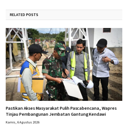
RELATED
POSTS
Pastikan Akses Masyarakat Pulih Pascabencana, Wapres
Tinjau Pembangunan Jembatan Gantung Kendawi
Kamis, 6 Agustus 2026