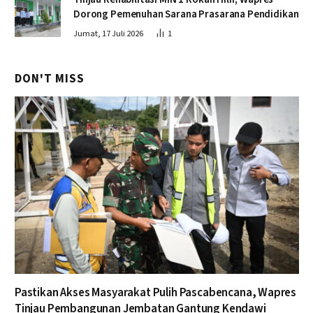
Dorong Pemenuhan Sarana Prasarana Pendidikan
Jumat, 17 Juli 2026
1
DON'T MISS
Pastikan Akses Masyarakat Pulih Pascabencana, Wapres
Tinjau Pembangunan Jembatan Gantung Kendawi