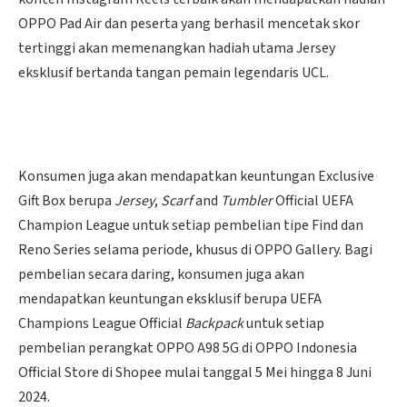
OPPO Pad Air dan peserta yang berhasil mencetak skor
tertinggi akan memenangkan hadiah utama Jersey
eksklusif bertanda tangan pemain legendaris UCL.
Konsumen juga akan mendapatkan keuntungan Exclusive
Gift Box berupa
Jersey
,
Scarf
and
Tumbler
Official UEFA
Champion League untuk setiap pembelian tipe Find dan
Reno Series selama periode, khusus di OPPO Gallery. Bagi
pembelian secara daring, konsumen juga akan
mendapatkan keuntungan eksklusif berupa UEFA
Champions League Official
Backpack
untuk setiap
pembelian perangkat OPPO A98 5G di OPPO Indonesia
Official Store di Shopee mulai tanggal 5 Mei hingga 8 Juni
2024.