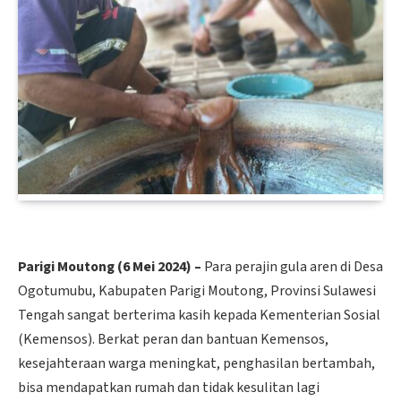
Parigi Moutong (6 Mei 2024) –
Para perajin gula aren di Desa
Ogotumubu, Kabupaten Parigi Moutong, Provinsi Sulawesi
Tengah sangat berterima kasih kepada Kementerian Sosial
(Kemensos). Berkat peran dan bantuan Kemensos,
kesejahteraan warga meningkat, penghasilan bertambah,
bisa mendapatkan rumah dan tidak kesulitan lagi