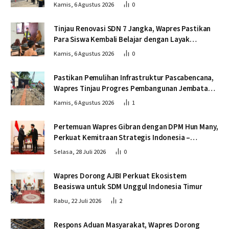
dan Tepat Waktu
Kamis, 6 Agustus 2026
0
Tinjau Renovasi SDN 7 Jangka, Wapres Pastikan
Para Siswa Kembali Belajar dengan Layak
Pascabencana
Kamis, 6 Agustus 2026
0
Pastikan Pemulihan Infrastruktur Pascabencana,
Wapres Tinjau Progres Pembangunan Jembatan
Krueng Tingkeum Bireuen
Kamis, 6 Agustus 2026
1
Pertemuan Wapres Gibran dengan DPM Hun Many,
Perkuat Kemitraan Strategis Indonesia –
Kamboja
Selasa, 28 Juli 2026
0
Wapres Dorong AJBI Perkuat Ekosistem
Beasiswa untuk SDM Unggul Indonesia Timur
Rabu, 22 Juli 2026
2
Respons Aduan Masyarakat, Wapres Dorong