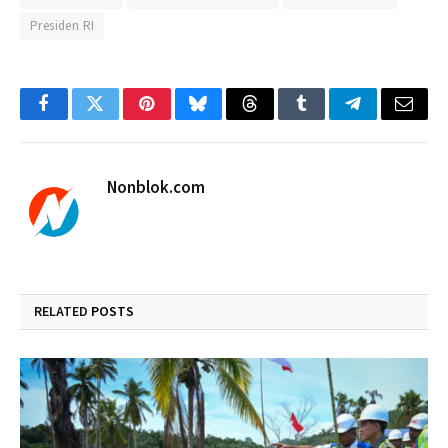
Presiden RI
Facebook
Twitter
Pinterest
Bluesky
Threads
Tumblr
Telegram
Email
Nonblok.com
RELATED
POSTS