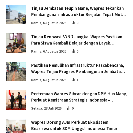
Tinjau Jembatan Teupin Mane, Wapres Tekankan
Pembangunan Infrastruktur Berjalan Tepat Mutu
dan Tepat Waktu
Kamis, 6 Agustus 2026
0
Tinjau Renovasi SDN 7 Jangka, Wapres Pastikan
Para Siswa Kembali Belajar dengan Layak
Pascabencana
Kamis, 6 Agustus 2026
0
Pastikan Pemulihan Infrastruktur Pascabencana,
Wapres Tinjau Progres Pembangunan Jembatan
Krueng Tingkeum Bireuen
Kamis, 6 Agustus 2026
1
Pertemuan Wapres Gibran dengan DPM Hun Many,
Perkuat Kemitraan Strategis Indonesia –
Kamboja
Selasa, 28 Juli 2026
0
Wapres Dorong AJBI Perkuat Ekosistem
Beasiswa untuk SDM Unggul Indonesia Timur