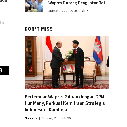
ada
Wapres Dorong Penguatan Tata
Kelola dan Produktivitas Sektor
Jumat, 10 Juli 2026
3
Perikanan
ri,
DON'T MISS
Email
Pertemuan Wapres Gibran dengan DPM
Hun Many, Perkuat Kemitraan Strategis
Indonesia – Kamboja
Nonblok
Selasa, 28 Juli 2026