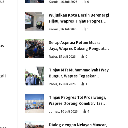
gus
Kamis, 16 Juli 2026
0
Wujudkan Kota Bersih Berenergi
Hijau, Wapres Tinjau Progres
Pembangunan PSEL di
Kamis, 16 Juli 2026
1
Palembang
Serap Aspirasi Petani Muara
us
Jaya, Wapres Dukung Penguatan
Ekosistem Singkong untuk
Rabu, 15 Juli 2026
0
Swasembada Pangan
Tinjau MTs Muhammadiyah I Way
ali
Bungur, Wapres Tegaskan
Pembangunan SDM Harus
Rabu, 15 Juli 2026
1
Menjangkau Seluruh Sekolah
Tinjau Progres Tol Prosiwangi,
Wapres Dorong Konektivitas
dan Pertumbuhan Ekonomi
Jumat, 10 Juli 2026
4
Dialog dengan Nelayan Muncar,