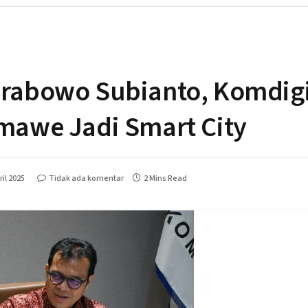
 Prabowo Subianto, Komdig
awe Jadi Smart City
il 2025
Tidak ada komentar
2 Mins Read