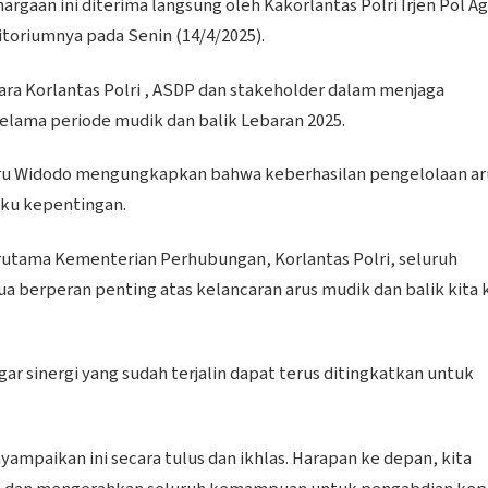
gaan ini diterima langsung oleh Kakorlantas Polri Irjen Pol A
itoriumnya pada Senin (14/4/2025).
ntara Korlantas Polri , ASDP dan stakeholder dalam menjaga
lama periode mudik dan balik Lebaran 2025.
eru Widodo mengungkapkan bahwa keberhasilan pengelolaan ar
gku kepentingan.
rutama Kementerian Perhubungan, Korlantas Polri, seluruh
a berperan penting atas kelancaran arus mudik dan balik kita k
ar sinergi yang sudah terjalin dapat terus ditingkatkan untuk
ampaikan ini secara tulus dan ikhlas. Harapan ke depan, kita