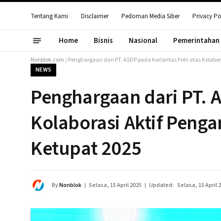
Tentang Kami
Disclaimer
Pedoman Media Siber
Privacy Po
Home
Bisnis
Nasional
Pemerintahan
Nonblok.com
/
Penghargaan dari PT. ASDP pada Korlantas Polri atas Kolabo
NEWS
Penghargaan dari PT. A
Kolaborasi Aktif Peng
Ketupat 2025
By
Nonblok
Selasa, 15 April 2025
Updated:
Selasa, 15 April 