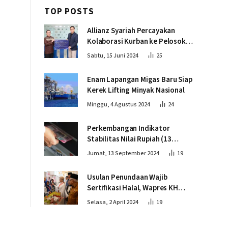
TOP POSTS
Allianz Syariah Percayakan
Kolaborasi Kurban ke Pelosok
Negeri bersama Dompet Dhuafa
Sabtu, 15 Juni 2024
25
Enam Lapangan Migas Baru Siap
Kerek Lifting Minyak Nasional
Minggu, 4 Agustus 2024
24
Perkembangan Indikator
Stabilitas Nilai Rupiah (13
September 2024)
Jumat, 13 September 2024
19
Usulan Penundaan Wajib
Sertifikasi Halal, Wapres KH
Ma’ruf Amin: Proses Tetap
Selasa, 2 April 2024
19
Berjalan sesuai Penahapan