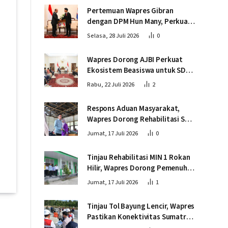
Pertemuan Wapres Gibran
dengan DPM Hun Many, Perkuat
Kemitraan Strategis Indonesia –
Selasa, 28 Juli 2026
0
Kamboja
Wapres Dorong AJBI Perkuat
Ekosistem Beasiswa untuk SDM
Unggul Indonesia Timur
Rabu, 22 Juli 2026
2
Respons Aduan Masyarakat,
Wapres Dorong Rehabilitasi SDN
016 Serusa Rokan Hilir
Jumat, 17 Juli 2026
0
Tinjau Rehabilitasi MIN 1 Rokan
Hilir, Wapres Dorong Pemenuhan
Sarana Prasarana Pendidikan
Jumat, 17 Juli 2026
1
Tinjau Tol Bayung Lencir, Wapres
Pastikan Konektivitas Sumatra
Berjalan Optimal