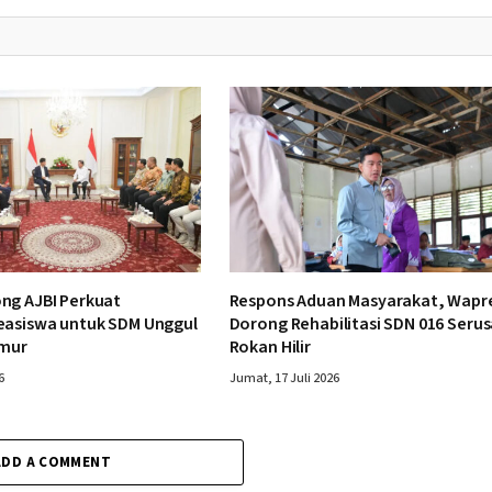
ng AJBI Perkuat
Respons Aduan Masyarakat, Wapr
easiswa untuk SDM Unggul
Dorong Rehabilitasi SDN 016 Serus
imur
Rokan Hilir
6
Jumat, 17 Juli 2026
ADD A COMMENT