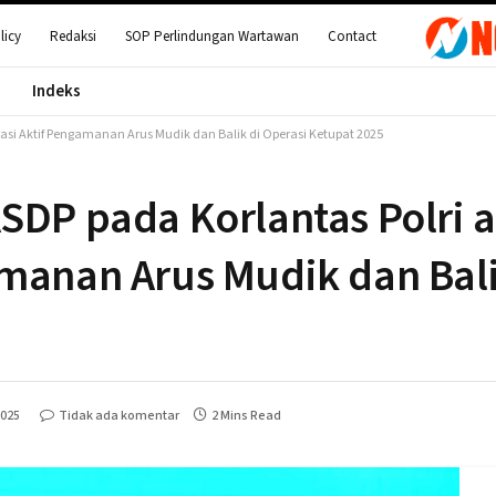
licy
Redaksi
SOP Perlindungan Wartawan
Contact
Indeks
rasi Aktif Pengamanan Arus Mudik dan Balik di Operasi Ketupat 2025
SDP pada Korlantas Polri a
amanan Arus Mudik dan Bali
2025
Tidak ada komentar
2 Mins Read