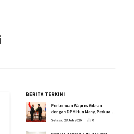
i
BERITA TERKINI
Pertemuan Wapres Gibran
dengan DPM Hun Many, Perkuat
Kemitraan Strategis Indonesia –
Selasa, 28 Juli 2026
0
Kamboja