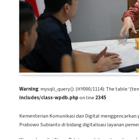
Warning
: mysqli_query(): (HY000/1114): The table ‘(tem
includes/class-wpdb.php
on line
2345
Kementerian Komunikasi dan Digital menggencarkan 
Prabowo Subianto di bidang digitalisasi layanan peme