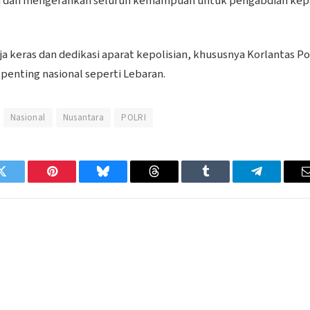
a dan mengerahkan seluruh kemampuan untuk pengabdian kep
a keras dan dedikasi aparat kepolisian, khususnya Korlantas Pol
penting nasional seperti Lebaran.
Nasional
Nusantara
POLRI
Twitter
Pinterest
Bluesky
Threads
Tumblr
Telegram