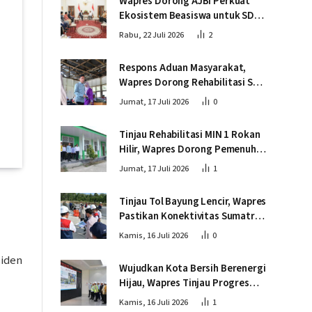
Wapres Dorong AJBI Perkuat
Ekosistem Beasiswa untuk SDM
Unggul Indonesia Timur
Rabu, 22 Juli 2026
2
Respons Aduan Masyarakat,
Wapres Dorong Rehabilitasi SDN
016 Serusa Rokan Hilir
Jumat, 17 Juli 2026
0
Tinjau Rehabilitasi MIN 1 Rokan
Hilir, Wapres Dorong Pemenuhan
Sarana Prasarana Pendidikan
Jumat, 17 Juli 2026
1
Tinjau Tol Bayung Lencir, Wapres
Pastikan Konektivitas Sumatra
Berjalan Optimal
Kamis, 16 Juli 2026
0
siden
Wujudkan Kota Bersih Berenergi
Hijau, Wapres Tinjau Progres
Pembangunan PSEL di
Kamis, 16 Juli 2026
1