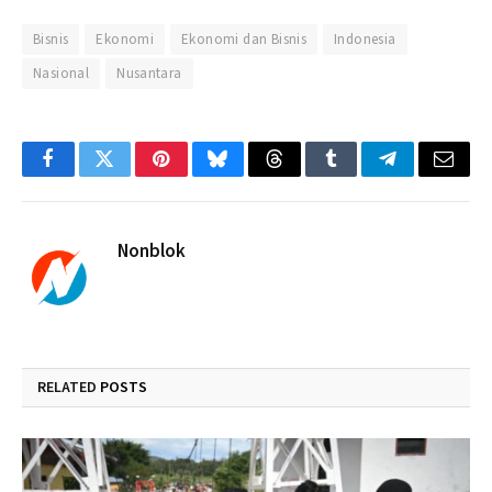
Bisnis
Ekonomi
Ekonomi dan Bisnis
Indonesia
Nasional
Nusantara
Facebook
Twitter
Pinterest
Bluesky
Threads
Tumblr
Telegram
Email
Nonblok
RELATED
POSTS