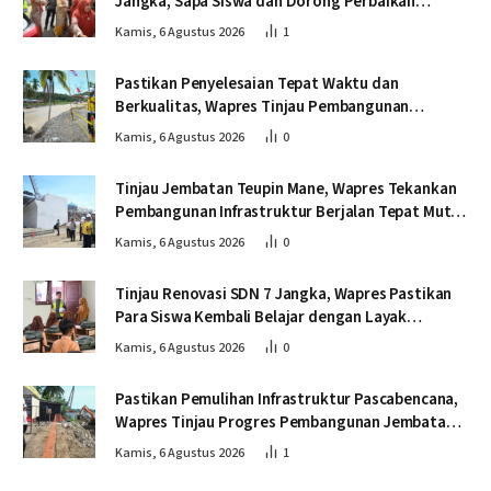
Jangka, Sapa Siswa dan Dorong Perbaikan
Sekolah
Kamis, 6 Agustus 2026
1
Pastikan Penyelesaian Tepat Waktu dan
Berkualitas, Wapres Tinjau Pembangunan
Jembatan Lumut
Kamis, 6 Agustus 2026
0
Tinjau Jembatan Teupin Mane, Wapres Tekankan
Pembangunan Infrastruktur Berjalan Tepat Mutu
dan Tepat Waktu
Kamis, 6 Agustus 2026
0
Tinjau Renovasi SDN 7 Jangka, Wapres Pastikan
Para Siswa Kembali Belajar dengan Layak
Pascabencana
Kamis, 6 Agustus 2026
0
Pastikan Pemulihan Infrastruktur Pascabencana,
Wapres Tinjau Progres Pembangunan Jembatan
Krueng Tingkeum Bireuen
Kamis, 6 Agustus 2026
1