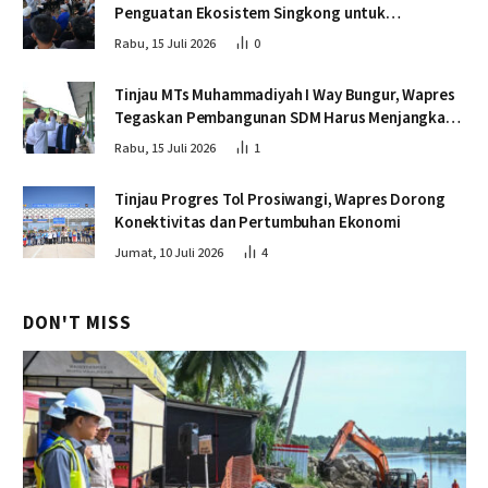
Penguatan Ekosistem Singkong untuk
Swasembada Pangan
Rabu, 15 Juli 2026
0
Tinjau MTs Muhammadiyah I Way Bungur, Wapres
Tegaskan Pembangunan SDM Harus Menjangkau
Seluruh Sekolah
Rabu, 15 Juli 2026
1
Tinjau Progres Tol Prosiwangi, Wapres Dorong
Konektivitas dan Pertumbuhan Ekonomi
Jumat, 10 Juli 2026
4
DON'T MISS