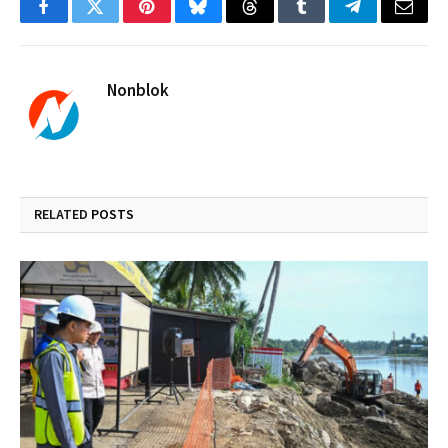
Facebook
Twitter
Pinterest
Bluesky
Threads
Tumblr
Telegram
Email
Nonblok
RELATED
POSTS