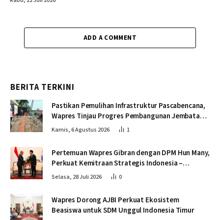
Rabu, 22 Juli 2026
ADD A COMMENT
BERITA TERKINI
Pastikan Pemulihan Infrastruktur Pascabencana,
Wapres Tinjau Progres Pembangunan Jembatan
Krueng Tingkeum Bireuen
Kamis, 6 Agustus 2026
1
Pertemuan Wapres Gibran dengan DPM Hun Many,
Perkuat Kemitraan Strategis Indonesia –
Kamboja
Selasa, 28 Juli 2026
0
Wapres Dorong AJBI Perkuat Ekosistem
Beasiswa untuk SDM Unggul Indonesia Timur