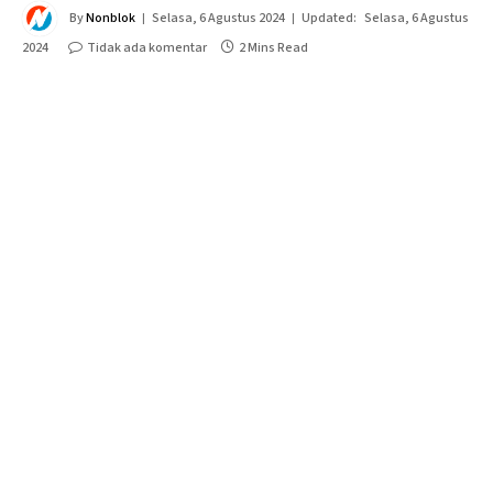
By
Nonblok
Selasa, 6 Agustus 2024
Updated:
Selasa, 6 Agustus
2024
Tidak ada komentar
2 Mins Read
Jakarta – Tim Densus 88 Antiteror Polri kini tengah
mendalami proses rekrutmen jaringan terorisme melalui