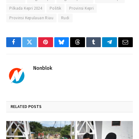
Pilkada Kepri 2024
Politik
Provinsi Kepri
Provinsi Kepulauan Riau
Rudi
Facebook
Twitter
Pinterest
Bluesky
Threads
Tumblr
Telegram
Email
Nonblok
RELATED
POSTS