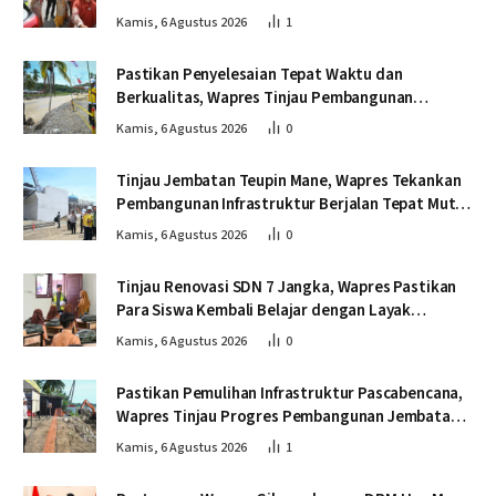
Sekolah
Kamis, 6 Agustus 2026
1
Pastikan Penyelesaian Tepat Waktu dan
Berkualitas, Wapres Tinjau Pembangunan
Jembatan Lumut
Kamis, 6 Agustus 2026
0
Tinjau Jembatan Teupin Mane, Wapres Tekankan
Pembangunan Infrastruktur Berjalan Tepat Mutu
dan Tepat Waktu
Kamis, 6 Agustus 2026
0
Tinjau Renovasi SDN 7 Jangka, Wapres Pastikan
Para Siswa Kembali Belajar dengan Layak
Pascabencana
Kamis, 6 Agustus 2026
0
Pastikan Pemulihan Infrastruktur Pascabencana,
Wapres Tinjau Progres Pembangunan Jembatan
Krueng Tingkeum Bireuen
Kamis, 6 Agustus 2026
1