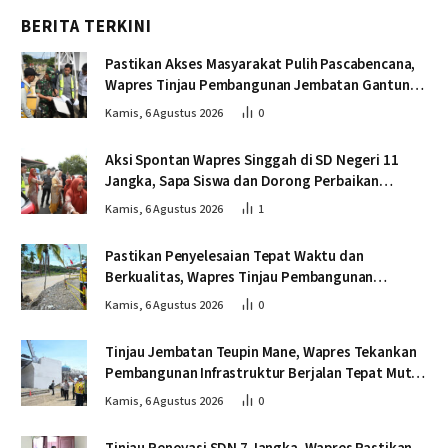
BERITA TERKINI
Pastikan Akses Masyarakat Pulih Pascabencana,
Wapres Tinjau Pembangunan Jembatan Gantung
Kendawi
Kamis, 6 Agustus 2026
0
Aksi Spontan Wapres Singgah di SD Negeri 11
Jangka, Sapa Siswa dan Dorong Perbaikan
Sekolah
Kamis, 6 Agustus 2026
1
Pastikan Penyelesaian Tepat Waktu dan
Berkualitas, Wapres Tinjau Pembangunan
Jembatan Lumut
Kamis, 6 Agustus 2026
0
Tinjau Jembatan Teupin Mane, Wapres Tekankan
Pembangunan Infrastruktur Berjalan Tepat Mutu
dan Tepat Waktu
Kamis, 6 Agustus 2026
0