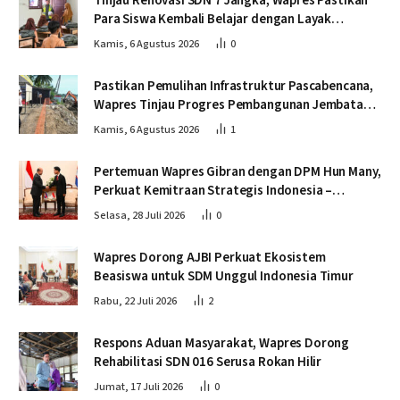
Tinjau Renovasi SDN 7 Jangka, Wapres Pastikan
Para Siswa Kembali Belajar dengan Layak
Pascabencana
Kamis, 6 Agustus 2026
0
Pastikan Pemulihan Infrastruktur Pascabencana,
Wapres Tinjau Progres Pembangunan Jembatan
Krueng Tingkeum Bireuen
Kamis, 6 Agustus 2026
1
Pertemuan Wapres Gibran dengan DPM Hun Many,
Perkuat Kemitraan Strategis Indonesia –
Kamboja
Selasa, 28 Juli 2026
0
Wapres Dorong AJBI Perkuat Ekosistem
Beasiswa untuk SDM Unggul Indonesia Timur
Rabu, 22 Juli 2026
2
Respons Aduan Masyarakat, Wapres Dorong
Rehabilitasi SDN 016 Serusa Rokan Hilir
Jumat, 17 Juli 2026
0