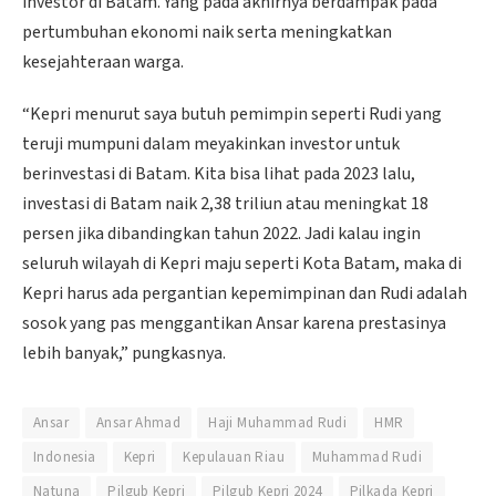
investor di Batam. Yang pada akhirnya berdampak pada
pertumbuhan ekonomi naik serta meningkatkan
kesejahteraan warga.
“Kepri menurut saya butuh pemimpin seperti Rudi yang
teruji mumpuni dalam meyakinkan investor untuk
berinvestasi di Batam. Kita bisa lihat pada 2023 lalu,
investasi di Batam naik 2,38 triliun atau meningkat 18
persen jika dibandingkan tahun 2022. Jadi kalau ingin
seluruh wilayah di Kepri maju seperti Kota Batam, maka di
Kepri harus ada pergantian kepemimpinan dan Rudi adalah
sosok yang pas menggantikan Ansar karena prestasinya
lebih banyak,” pungkasnya.
Ansar
Ansar Ahmad
Haji Muhammad Rudi
HMR
Indonesia
Kepri
Kepulauan Riau
Muhammad Rudi
Natuna
Pilgub Kepri
Pilgub Kepri 2024
Pilkada Kepri