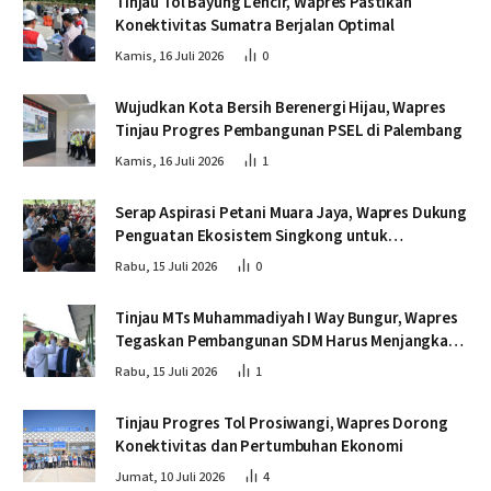
Tinjau Tol Bayung Lencir, Wapres Pastikan
Konektivitas Sumatra Berjalan Optimal
Kamis, 16 Juli 2026
0
Wujudkan Kota Bersih Berenergi Hijau, Wapres
Tinjau Progres Pembangunan PSEL di Palembang
Kamis, 16 Juli 2026
1
Serap Aspirasi Petani Muara Jaya, Wapres Dukung
Penguatan Ekosistem Singkong untuk
Swasembada Pangan
Rabu, 15 Juli 2026
0
Tinjau MTs Muhammadiyah I Way Bungur, Wapres
Tegaskan Pembangunan SDM Harus Menjangkau
Seluruh Sekolah
Rabu, 15 Juli 2026
1
Tinjau Progres Tol Prosiwangi, Wapres Dorong
Konektivitas dan Pertumbuhan Ekonomi
Jumat, 10 Juli 2026
4