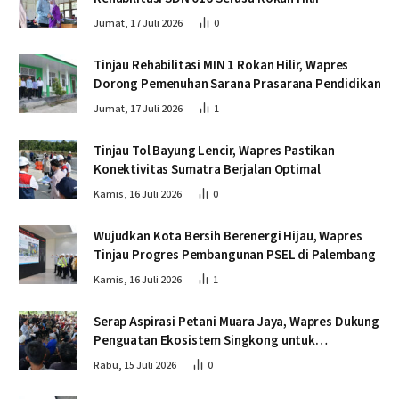
Jumat, 17 Juli 2026
0
Tinjau Rehabilitasi MIN 1 Rokan Hilir, Wapres
Dorong Pemenuhan Sarana Prasarana Pendidikan
Jumat, 17 Juli 2026
1
Tinjau Tol Bayung Lencir, Wapres Pastikan
Konektivitas Sumatra Berjalan Optimal
Kamis, 16 Juli 2026
0
Wujudkan Kota Bersih Berenergi Hijau, Wapres
Tinjau Progres Pembangunan PSEL di Palembang
Kamis, 16 Juli 2026
1
Serap Aspirasi Petani Muara Jaya, Wapres Dukung
Penguatan Ekosistem Singkong untuk
Swasembada Pangan
Rabu, 15 Juli 2026
0