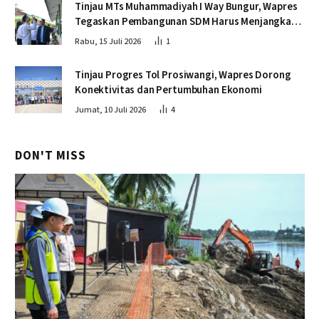
Tinjau MTs Muhammadiyah I Way Bungur, Wapres
Tegaskan Pembangunan SDM Harus Menjangkau
Seluruh Sekolah
Rabu, 15 Juli 2026
1
Tinjau Progres Tol Prosiwangi, Wapres Dorong
Konektivitas dan Pertumbuhan Ekonomi
Jumat, 10 Juli 2026
4
DON'T MISS