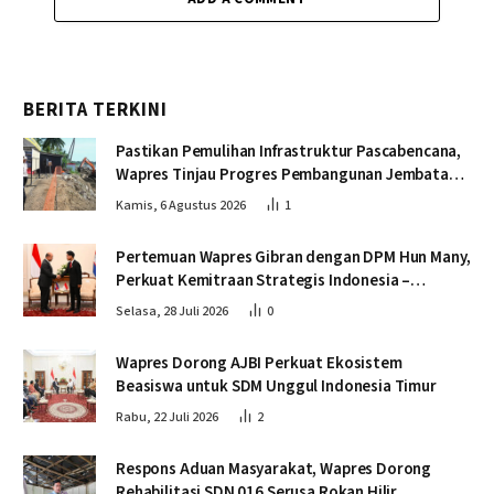
BERITA TERKINI
Pastikan Pemulihan Infrastruktur Pascabencana,
Wapres Tinjau Progres Pembangunan Jembatan
Krueng Tingkeum Bireuen
Kamis, 6 Agustus 2026
1
Pertemuan Wapres Gibran dengan DPM Hun Many,
Perkuat Kemitraan Strategis Indonesia –
Kamboja
Selasa, 28 Juli 2026
0
Wapres Dorong AJBI Perkuat Ekosistem
Beasiswa untuk SDM Unggul Indonesia Timur
Rabu, 22 Juli 2026
2
Respons Aduan Masyarakat, Wapres Dorong
Rehabilitasi SDN 016 Serusa Rokan Hilir