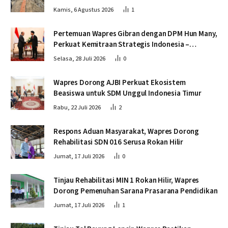
Krueng Tingkeum Bireuen
Kamis, 6 Agustus 2026
1
Pertemuan Wapres Gibran dengan DPM Hun Many,
Perkuat Kemitraan Strategis Indonesia –
Kamboja
Selasa, 28 Juli 2026
0
Wapres Dorong AJBI Perkuat Ekosistem
Beasiswa untuk SDM Unggul Indonesia Timur
Rabu, 22 Juli 2026
2
Respons Aduan Masyarakat, Wapres Dorong
Rehabilitasi SDN 016 Serusa Rokan Hilir
Jumat, 17 Juli 2026
0
Tinjau Rehabilitasi MIN 1 Rokan Hilir, Wapres
Dorong Pemenuhan Sarana Prasarana Pendidikan
Jumat, 17 Juli 2026
1