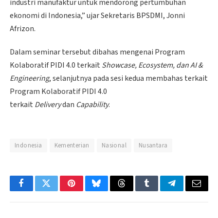
industri manufaktur untuk mendorong pertumbuhan
ekonomi di Indonesia,” ujar Sekretaris BPSDMI, Jonni
Afrizon.
Dalam seminar tersebut dibahas mengenai Program
Kolaboratif PIDI 4.0 terkait
Showcase, Ecosystem, dan AI &
Engineering
,
selanjutnya pada sesi kedua membahas terkait
Program Kolaboratif PIDI 4.0
terkait
Delivery
dan
Capability
.
Indonesia
Kementerian
Nasional
Nusantara
Facebook
Twitter
Pinterest
Bluesky
Threads
Tumblr
Telegram
Email