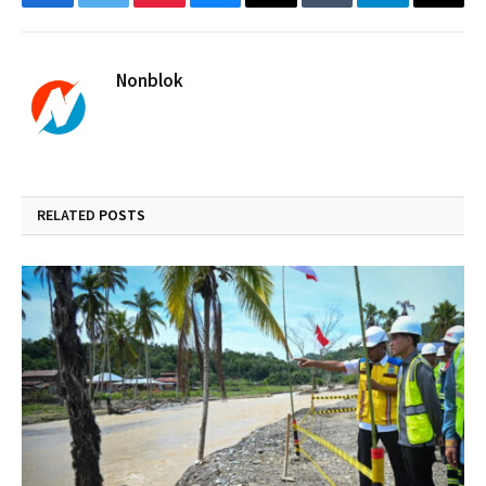
Facebook
Twitter
Pinterest
Bluesky
Threads
Tumblr
Telegram
Email
Nonblok
RELATED
POSTS