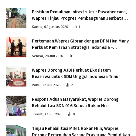
Pastikan Pemulihan Infrastruktur Pascabencana,
Wapres Tinjau Progres Pembangunan Jembatan
Krueng Tingkeum Bireuen
Kamis, 6 Agustus 2026
1
Pertemuan Wapres Gibran dengan DPM Hun Many,
Perkuat Kemitraan Strategis Indonesia –
Kamboja
Selasa, 28 Juli 2026
0
Wapres Dorong AJBI Perkuat Ekosistem
Beasiswa untuk SDM Unggul Indonesia Timur
Rabu, 22 Juli 2026
2
Respons Aduan Masyarakat, Wapres Dorong
Rehabilitasi SDN 016 Serusa Rokan Hilir
Jumat, 17 Juli 2026
0
Tinjau Rehabilitasi MIN 1 Rokan Hilir, Wapres
Dorong Pemenuhan Sarana Prasarana Pendidikan