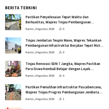
BERITA TERKINI
Pastikan Penyelesaian Tepat Waktu dan
Berkualitas, Wapres Tinjau Pembangunan
Jembatan Lumut
Kamis, 6 Agustus 2026
0
Tinjau Jembatan Teupin Mane, Wapres Tekankan
Pembangunan Infrastruktur Berjalan Tepat Mutu
dan Tepat Waktu
Kamis, 6 Agustus 2026
0
Tinjau Renovasi SDN 7 Jangka, Wapres Pastikan
Para Siswa Kembali Belajar dengan Layak
Pascabencana
Kamis, 6 Agustus 2026
0
Pastikan Pemulihan Infrastruktur Pascabencana,
Wapres Tinjau Progres Pembangunan Jembatan
Krueng Tingkeum Bireuen
Kamis, 6 Agustus 2026
1