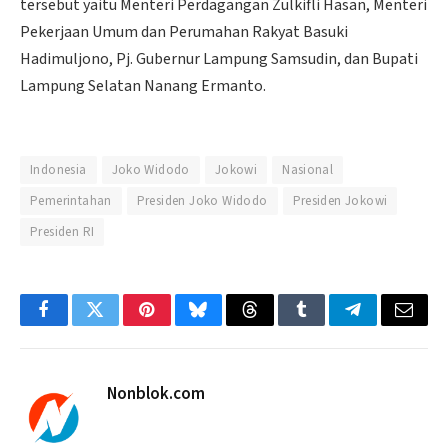
tersebut yaitu Menteri Perdagangan Zulkifli Hasan, Menteri
Pekerjaan Umum dan Perumahan Rakyat Basuki
Hadimuljono, Pj. Gubernur Lampung Samsudin, dan Bupati
Lampung Selatan Nanang Ermanto.
Indonesia
Joko Widodo
Jokowi
Nasional
Pemerintahan
Presiden Joko Widodo
Presiden Jokowi
Presiden RI
Facebook
Twitter
Pinterest
Bluesky
Threads
Tumblr
Telegram
Email
Nonblok.com