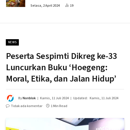
Penahapan
Selasa, 2 April 2024
19
NEWS
Peserta Sespimti Dikreg ke-33
Luncurkan Buku ‘Hoegeng:
Moral, Etika, dan Jalan Hidup’
By
Nonblok
Kamis, 11 Juli 2024
Updated:
Kamis, 11 Juli 2024
Tidak ada komentar
1 Min Read