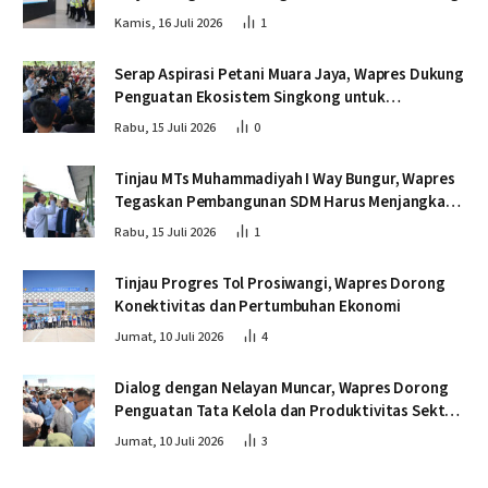
Kamis, 16 Juli 2026
1
Serap Aspirasi Petani Muara Jaya, Wapres Dukung
Penguatan Ekosistem Singkong untuk
Swasembada Pangan
Rabu, 15 Juli 2026
0
Tinjau MTs Muhammadiyah I Way Bungur, Wapres
Tegaskan Pembangunan SDM Harus Menjangkau
Seluruh Sekolah
Rabu, 15 Juli 2026
1
Tinjau Progres Tol Prosiwangi, Wapres Dorong
Konektivitas dan Pertumbuhan Ekonomi
Jumat, 10 Juli 2026
4
Dialog dengan Nelayan Muncar, Wapres Dorong
Penguatan Tata Kelola dan Produktivitas Sektor
Perikanan
Jumat, 10 Juli 2026
3