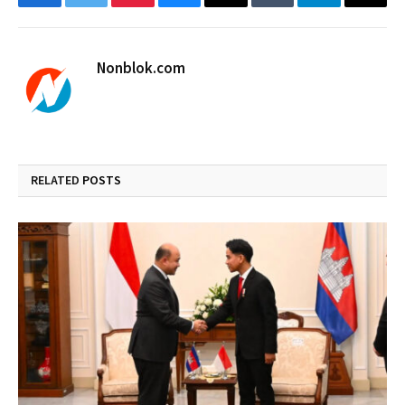
Facebook
Twitter
Pinterest
Bluesky
Threads
Tumblr
Telegram
Email
Nonblok.com
RELATED
POSTS