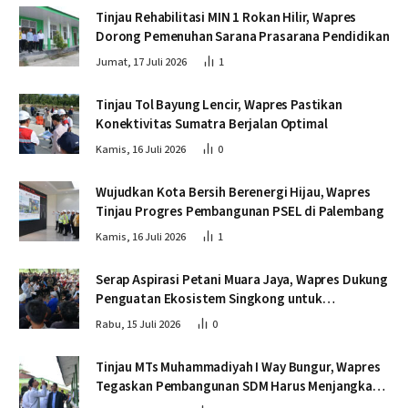
Tinjau Rehabilitasi MIN 1 Rokan Hilir, Wapres
Dorong Pemenuhan Sarana Prasarana Pendidikan
Jumat, 17 Juli 2026
1
Tinjau Tol Bayung Lencir, Wapres Pastikan
Konektivitas Sumatra Berjalan Optimal
Kamis, 16 Juli 2026
0
Wujudkan Kota Bersih Berenergi Hijau, Wapres
Tinjau Progres Pembangunan PSEL di Palembang
Kamis, 16 Juli 2026
1
Serap Aspirasi Petani Muara Jaya, Wapres Dukung
Penguatan Ekosistem Singkong untuk
Swasembada Pangan
Rabu, 15 Juli 2026
0
Tinjau MTs Muhammadiyah I Way Bungur, Wapres
Tegaskan Pembangunan SDM Harus Menjangkau
Seluruh Sekolah