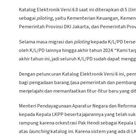
Katalog Elektronik Versi 6.0 saat ini diterapkan di 5
sebagai
piloting
, yaitu Kementerian Keuangan, Kement
Pemerintah Provinsi DKI Jakarta, dan Pemerintah Prov
Selama masa migrasi dan
piloting
kepada K/L/PD terseb
oleh K/L/PD lainnya hingga akhir tahun 2024. “Kami 
akhir tahun ini, jadi seluruh K/L/PD sudah dapat meng
Dengan peluncuran Katalog Elektronik Versi 6 ini, pe
bagi pengadaan barang/jasa pemerintah dan pemban
menjelajahi dan memanfaatkan fitur-fitur baru yang dit
Menteri Pendayagunaan Aparatur Negara dan Reformas
kepada Kepala LKPP beserta jajarannya yang telah s
rampung karena orkestrasi Pak Hendi sebagai Kepala
atas
launching
katalog ini. Karena sistem yang ada di L