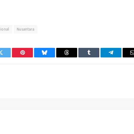
ional
Nusantara
Twitter
Pinterest
Bluesky
Threads
Tumblr
Telegram