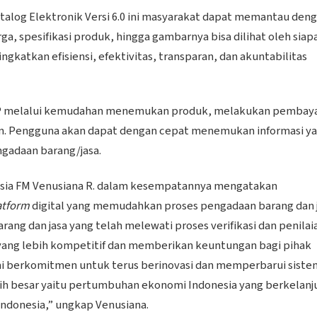
alog Elektronik Versi 6.0 ini masyarakat dapat memantau den
ga, spesifikasi produk, hingga gambarnya bisa dilihat oleh siap
ingkatkan efisiensi, efektivitas, transparan, dan akuntabilitas
LKPP melalui kemudahan menemukan produk, melakukan pembay
lan. Pengguna akan dapat dengan cepat menemukan informasi y
gadaan barang/jasa.
nesia FM Venusiana R. dalam kesempatannya mengatakan
atform
digital yang memudahkan proses pengadaan barang dan 
ang dan jasa yang telah melewati proses verifikasi dan penilai
ang lebih kompetitif dan memberikan keuntungan bagi pihak
mi berkomitmen untuk terus berinovasi dan memperbarui siste
ebih besar yaitu pertumbuhan ekonomi Indonesia yang berkelanj
Indonesia,” ungkap Venusiana.