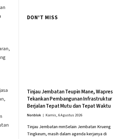
Swasembada Pangan
gan
a
DON'T MISS
aran,
ang
jasa
Tinjau Jembatan Teupin Mane, Wapres
Tekankan Pembangunan Infrastruktur
an,
Berjalan Tepat Mutu dan Tepat Waktu
Nonblok
Kamis, 6 Agustus 2026
m
utan
Tinjau Jembatan mmSelain Jembatan Krueng
Tingkeum, masih dalam agenda kerjanya di