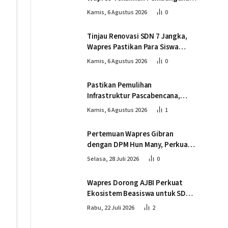
Infrastruktur Berjalan Tepat
Kamis, 6 Agustus 2026
0
Mutu dan Tepat Waktu
Tinjau Renovasi SDN 7 Jangka,
Wapres Pastikan Para Siswa
Kembali Belajar dengan Layak
Kamis, 6 Agustus 2026
0
Pascabencana
Pastikan Pemulihan
Infrastruktur Pascabencana,
Wapres Tinjau Progres
Kamis, 6 Agustus 2026
1
Pembangunan Jembatan Krueng
Tingkeum Bireuen
Pertemuan Wapres Gibran
dengan DPM Hun Many, Perkuat
Kemitraan Strategis Indonesia –
Selasa, 28 Juli 2026
0
Kamboja
Wapres Dorong AJBI Perkuat
Ekosistem Beasiswa untuk SDM
Unggul Indonesia Timur
Rabu, 22 Juli 2026
2