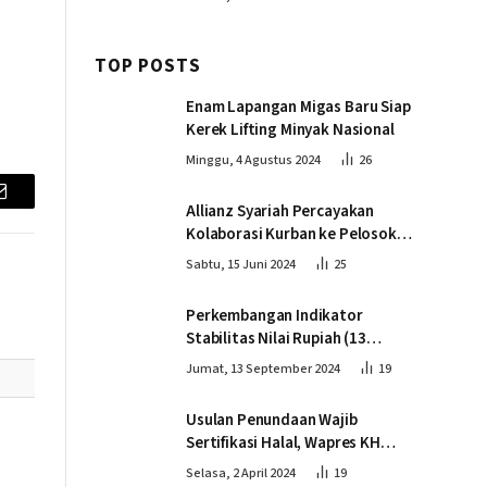
TOP POSTS
Enam Lapangan Migas Baru Siap
Kerek Lifting Minyak Nasional
Minggu, 4 Agustus 2024
26
Email
Allianz Syariah Percayakan
Kolaborasi Kurban ke Pelosok
Negeri bersama Dompet Dhuafa
Sabtu, 15 Juni 2024
25
Perkembangan Indikator
Stabilitas Nilai Rupiah (13
September 2024)
Jumat, 13 September 2024
19
Usulan Penundaan Wajib
Sertifikasi Halal, Wapres KH
Ma’ruf Amin: Proses Tetap
Selasa, 2 April 2024
19