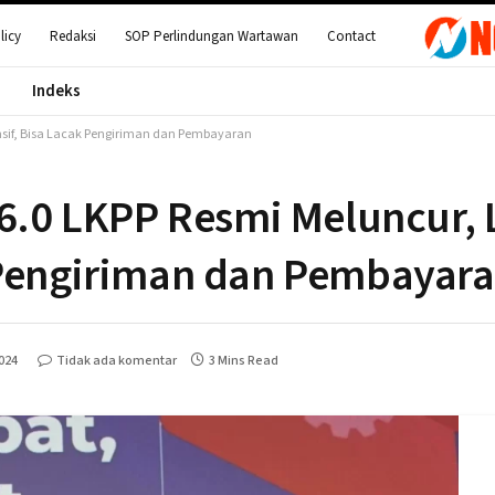
licy
Redaksi
SOP Perlindungan Wartawan
Contact
Indeks
onsif, Bisa Lacak Pengiriman dan Pembayaran
 6.0 LKPP Resmi Meluncur, 
 Pengiriman dan Pembayar
2024
Tidak ada komentar
3 Mins Read