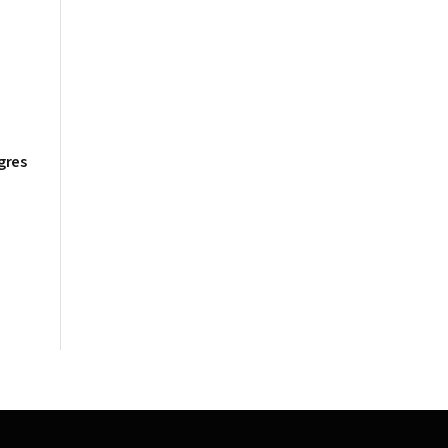
Berjalan sesuai Penahapan
gres