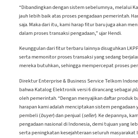
“Dibandingkan dengan sistem sebelumnya, melalui Kat
jauh lebih baik atas proses pengadaan pemerintah. Har
saja. Maka dari itu, kami harap fitur baru juga akan men
dalam proses transaksi pengadaan,” ujar Hendi.
Keunggulan dari fitur terbaru lainnya disuguhkan 
serta memonitor proses transaksi yang sedang berja
mereka butuhkan, sehingga mempercepat proses pen
Direktur Enterprise & Business Service Telkom Indo
bahwa Katalog Elektronik versi 6 dirancang sebagai
pl
oleh pemerintah. “Dengan menyajikan daftar produk bar
harapan kami adalah menciptakan sistem pengadaan y
pembeli (
buyer
) dan penjual (
seller
). Ke depannya, ka
pengadaan nasional di Indonesia, demi tujuan yang l
serta peningkatan kesejahteraan seluruh masyarakat 