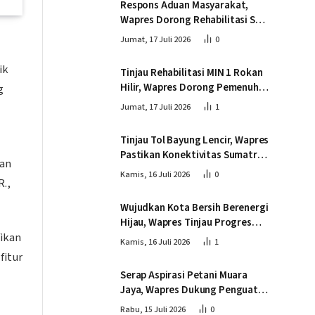
Respons Aduan Masyarakat,
Wapres Dorong Rehabilitasi SDN
016 Serusa Rokan Hilir
Jumat, 17 Juli 2026
0
ik
Tinjau Rehabilitasi MIN 1 Rokan
Hilir, Wapres Dorong Pemenuhan
g
Sarana Prasarana Pendidikan
Jumat, 17 Juli 2026
1
Tinjau Tol Bayung Lencir, Wapres
Pastikan Konektivitas Sumatra
dan
Berjalan Optimal
Kamis, 16 Juli 2026
0
R.,
Wujudkan Kota Bersih Berenergi
Hijau, Wapres Tinjau Progres
fikan
Pembangunan PSEL di
Kamis, 16 Juli 2026
1
Palembang
fitur
Serap Aspirasi Petani Muara
Jaya, Wapres Dukung Penguatan
Ekosistem Singkong untuk
Rabu, 15 Juli 2026
0