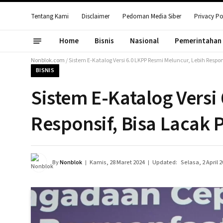
Tentang Kami
Disclaimer
Pedoman Media Siber
Privacy Po
Home
Bisnis
Nasional
Pemerintahan
Nonblok.com
/
Sistem E-Katalog Versi 6.0 LKPP Resmi Meluncur, Lebih Resp
BISNIS
Sistem E-Katalog Versi
Responsif, Bisa Lacak
By
Nonblok
Kamis, 28 Maret 2024
Updated:
Selasa, 2 April 