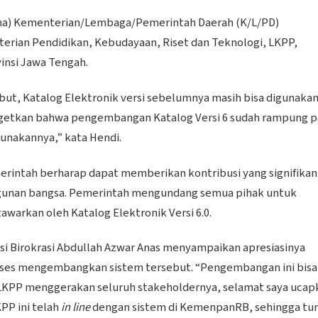
 (lima) Kementerian/Lembaga/Pemerintah Daerah (K/L/PD)
erian Pendidikan, Kebudayaan, Riset dan Teknologi, LKPP,
insi Jawa Tengah.
ut, Katalog Elektronik versi sebelumnya masih bisa digunaka
targetkan bahwa pengembangan Katalog Versi 6 sudah rampung 
gunakannya,” kata Hendi.
merintah berharap dapat memberikan kontribusi yang signifikan
gunan bangsa. Pemerintah mengundang semua pihak untuk
awarkan oleh Katalog Elektronik Versi 6.0.
i Birokrasi Abdullah Azwar Anas menyampaikan apresiasinya
ukses mengembangkan sistem tersebut. “Pengembangan ini bisa
 LKPP menggerakan seluruh stakeholdernya, selamat saya ucap
KPP ini telah
in line
dengan sistem di KemenpanRB, sehingga tu