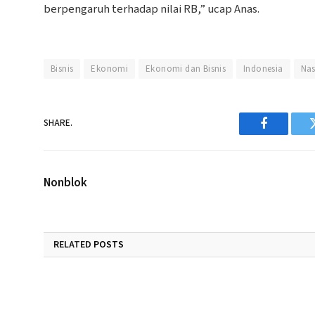
berpengaruh terhadap nilai RB,” ucap Anas.
Bisnis
Ekonomi
Ekonomi dan Bisnis
Indonesia
Nas
SHARE.
Facebook
Nonblok
RELATED
POSTS