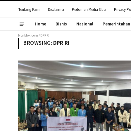
Tentang Kami
Disclaimer
Pedoman Media Siber
Privacy Po
Home
Bisnis
Nasional
Pemerintahan
Nonblok.com
/
DPR RI
BROWSING:
DPR RI