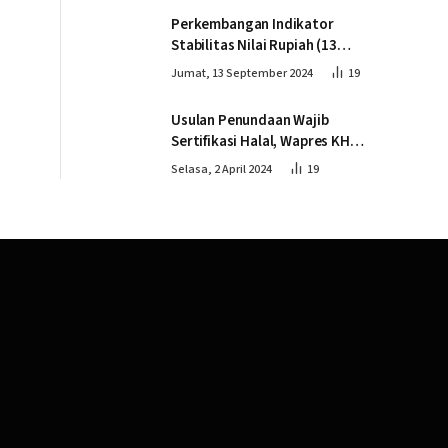
Perkembangan Indikator
Stabilitas Nilai Rupiah (13
September 2024)
Jumat, 13 September 2024
19
Usulan Penundaan Wajib
Sertifikasi Halal, Wapres KH
Ma’ruf Amin: Proses Tetap
Selasa, 2 April 2024
19
Berjalan sesuai Penahapan