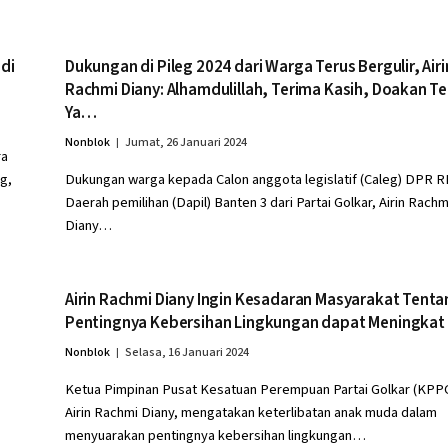
di
Dukungan di Pileg 2024 dari Warga Terus Bergulir, Airi
Rachmi Diany: Alhamdulillah, Terima Kasih, Doakan Te
Ya…
Nonblok
Jumat, 26 Januari 2024
ra
g,
Dukungan warga kepada Calon anggota legislatif (Caleg) DPR R
Daerah pemilihan (Dapil) Banten 3 dari Partai Golkar, Airin Rachm
Diany…
Airin Rachmi Diany Ingin Kesadaran Masyarakat Tenta
Pentingnya Kebersihan Lingkungan dapat Meningkat
Nonblok
Selasa, 16 Januari 2024
Ketua Pimpinan Pusat Kesatuan Perempuan Partai Golkar (KPP
Airin Rachmi Diany, mengatakan keterlibatan anak muda dalam
menyuarakan pentingnya kebersihan lingkungan…