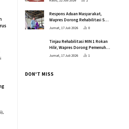
Rabu, 22 Juli 2026
2
Respons Aduan Masyarakat,
n
Wapres Dorong Rehabilitasi SDN
rus
016 Serusa Rokan Hilir
Jumat, 17 Juli 2026
0
Tinjau Rehabilitasi MIN 1 Rokan
Hilir, Wapres Dorong Pemenuhan
I
Sarana Prasarana Pendidikan
Jumat, 17 Juli 2026
1
i
DON'T MISS
ng
G),