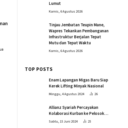
Lumut
Kamis, 6 Agustus 2026
aman
Tinjau Jembatan Teupin Mane,
Wapres Tekankan Pembangunan
Infrastruktur Berjalan Tepat
Mutu dan Tepat Waktu
ua
Kamis, 6 Agustus 2026
TOP POSTS
Enam Lapangan Migas Baru Siap
Kerek Lifting Minyak Nasional
Minggu, 4 Agustus 2024
26
Allianz Syariah Percayakan
Kolaborasi Kurban ke Pelosok
Negeri bersama Dompet Dhuafa
Sabtu, 15 Juni 2024
25