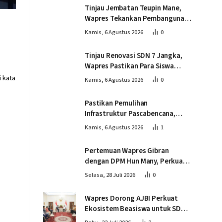
Tinjau Jembatan Teupin Mane,
Wapres Tekankan Pembangunan
Infrastruktur Berjalan Tepat
Kamis, 6 Agustus 2026
0
Mutu dan Tepat Waktu
Tinjau Renovasi SDN 7 Jangka,
Wapres Pastikan Para Siswa
Kembali Belajar dengan Layak
i kata
Kamis, 6 Agustus 2026
0
Pascabencana
Pastikan Pemulihan
Infrastruktur Pascabencana,
Wapres Tinjau Progres
Kamis, 6 Agustus 2026
1
Pembangunan Jembatan Krueng
Tingkeum Bireuen
Pertemuan Wapres Gibran
dengan DPM Hun Many, Perkuat
Kemitraan Strategis Indonesia –
Selasa, 28 Juli 2026
0
Kamboja
Wapres Dorong AJBI Perkuat
Ekosistem Beasiswa untuk SDM
Unggul Indonesia Timur