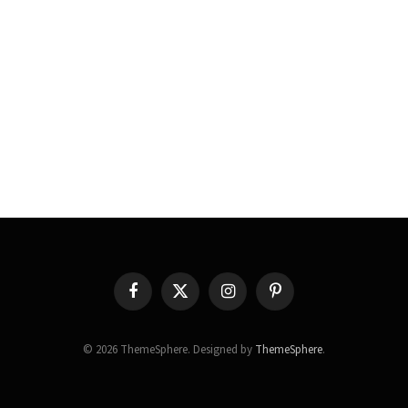
Facebook
X
Instagram
Pinterest
(Twitter)
© 2026 ThemeSphere. Designed by
ThemeSphere
.