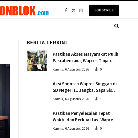
SUBSCRIBE
Facebook
X
Instagram
(Twitter)
BERITA TERKINI
Pastikan Akses Masyarakat Pulih
Pascabencana, Wapres Tinjau
Pembangunan Jembatan
Kamis, 6 Agustus 2026
0
Gantung Kendawi
Aksi Spontan Wapres Singgah di
SD Negeri 11 Jangka, Sapa Siswa
dan Dorong Perbaikan Sekolah
Kamis, 6 Agustus 2026
1
Pastikan Penyelesaian Tepat
Waktu dan Berkualitas, Wapres
Tinjau Pembangunan Jembatan
Kamis, 6 Agustus 2026
0
Lumut