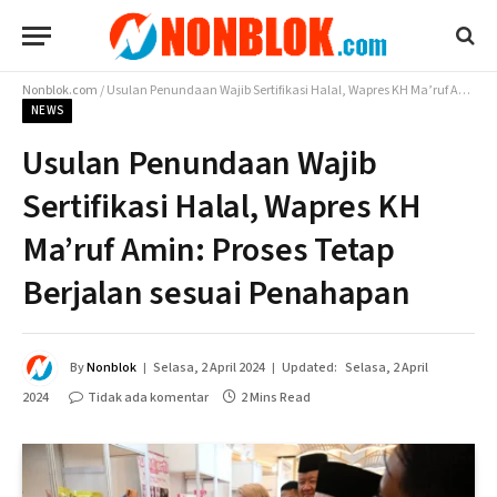
Nonblok.com
/
Usulan Penundaan Wajib Sertifikasi Halal, Wapres KH Ma’ruf Amin: Proses Tetap Berjalan sesuai Penahapan
NEWS
Usulan Penundaan Wajib
Sertifikasi Halal, Wapres KH
Ma’ruf Amin: Proses Tetap
Berjalan sesuai Penahapan
By
Nonblok
Selasa, 2 April 2024
Updated:
Selasa, 2 April
2024
Tidak ada komentar
2 Mins Read