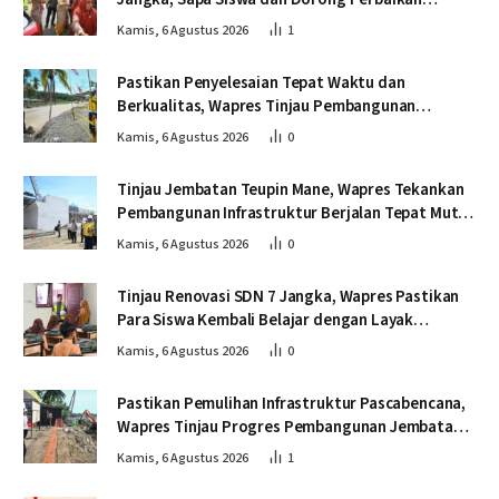
Sekolah
Kamis, 6 Agustus 2026
1
Pastikan Penyelesaian Tepat Waktu dan
Berkualitas, Wapres Tinjau Pembangunan
Jembatan Lumut
Kamis, 6 Agustus 2026
0
Tinjau Jembatan Teupin Mane, Wapres Tekankan
Pembangunan Infrastruktur Berjalan Tepat Mutu
dan Tepat Waktu
Kamis, 6 Agustus 2026
0
Tinjau Renovasi SDN 7 Jangka, Wapres Pastikan
Para Siswa Kembali Belajar dengan Layak
Pascabencana
Kamis, 6 Agustus 2026
0
Pastikan Pemulihan Infrastruktur Pascabencana,
Wapres Tinjau Progres Pembangunan Jembatan
Krueng Tingkeum Bireuen
Kamis, 6 Agustus 2026
1