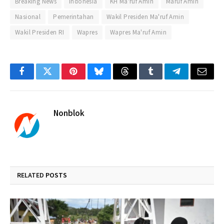
Breaking News
Indonesia
KH Ma'ruf Amin
Maruf Amin
Nasional
Pemerintahan
Wakil Presiden Ma'ruf Amin
Wakil Presiden RI
Wapres
Wapres Ma'ruf Amin
Facebook
Twitter
Pinterest
Bluesky
Threads
Tumblr
Telegram
Email
Nonblok
RELATED
POSTS