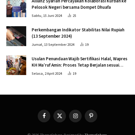
Allianz Syariah Percayakan Kolaborasi Kurban ke
Pelosok Negeri bersama Dompet Dhuafa
Sabtu, 15 Juni 2024
25
Perkembangan Indikator Stabilitas Nilai Rupiah
(13 September 2024)
Jumat, 13 September 2024
19
Usulan Penundaan Wajib Sertifikasi Halal, Wapres
KH Ma’ruf Amin: Proses Tetap Berjalan sesuai
Penahapan
Selasa, 2 April 2024
19
Facebook
X
Instagram
Pinterest
(Twitter)