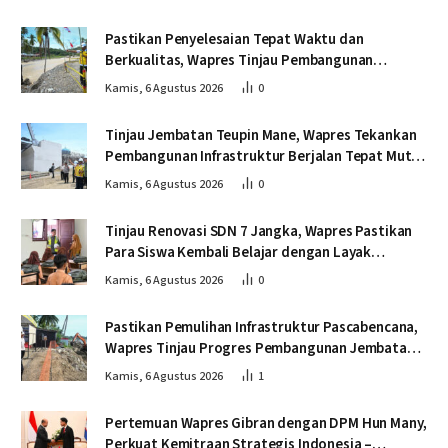
Pastikan Penyelesaian Tepat Waktu dan
Berkualitas, Wapres Tinjau Pembangunan
Jembatan Lumut
Kamis, 6 Agustus 2026
0
Tinjau Jembatan Teupin Mane, Wapres Tekankan
Pembangunan Infrastruktur Berjalan Tepat Mutu
dan Tepat Waktu
Kamis, 6 Agustus 2026
0
Tinjau Renovasi SDN 7 Jangka, Wapres Pastikan
Para Siswa Kembali Belajar dengan Layak
Pascabencana
Kamis, 6 Agustus 2026
0
Pastikan Pemulihan Infrastruktur Pascabencana,
Wapres Tinjau Progres Pembangunan Jembatan
Krueng Tingkeum Bireuen
Kamis, 6 Agustus 2026
1
Pertemuan Wapres Gibran dengan DPM Hun Many,
Perkuat Kemitraan Strategis Indonesia –