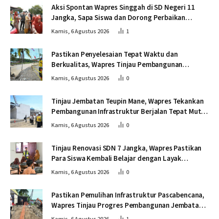
Aksi Spontan Wapres Singgah di SD Negeri 11
Jangka, Sapa Siswa dan Dorong Perbaikan
Sekolah
Kamis, 6 Agustus 2026
1
Pastikan Penyelesaian Tepat Waktu dan
Berkualitas, Wapres Tinjau Pembangunan
Jembatan Lumut
Kamis, 6 Agustus 2026
0
Tinjau Jembatan Teupin Mane, Wapres Tekankan
Pembangunan Infrastruktur Berjalan Tepat Mutu
dan Tepat Waktu
Kamis, 6 Agustus 2026
0
Tinjau Renovasi SDN 7 Jangka, Wapres Pastikan
Para Siswa Kembali Belajar dengan Layak
Pascabencana
Kamis, 6 Agustus 2026
0
Pastikan Pemulihan Infrastruktur Pascabencana,
Wapres Tinjau Progres Pembangunan Jembatan
Krueng Tingkeum Bireuen