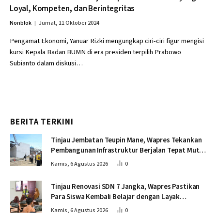
Loyal, Kompeten, dan Berintegritas
Nonblok
Jumat, 11 Oktober 2024
Pengamat Ekonomi, Yanuar Rizki mengungkap ciri-ciri figur mengisi
kursi Kepala Badan BUMN di era presiden terpilih Prabowo
Subianto dalam diskusi…
BERITA TERKINI
Tinjau Jembatan Teupin Mane, Wapres Tekankan
Pembangunan Infrastruktur Berjalan Tepat Mutu
dan Tepat Waktu
Kamis, 6 Agustus 2026
0
Tinjau Renovasi SDN 7 Jangka, Wapres Pastikan
Para Siswa Kembali Belajar dengan Layak
Pascabencana
Kamis, 6 Agustus 2026
0