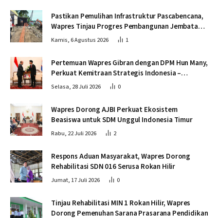
Pastikan Pemulihan Infrastruktur Pascabencana,
Wapres Tinjau Progres Pembangunan Jembatan
Krueng Tingkeum Bireuen
Kamis, 6 Agustus 2026
1
Pertemuan Wapres Gibran dengan DPM Hun Many,
Perkuat Kemitraan Strategis Indonesia –
Kamboja
Selasa, 28 Juli 2026
0
Wapres Dorong AJBI Perkuat Ekosistem
Beasiswa untuk SDM Unggul Indonesia Timur
Rabu, 22 Juli 2026
2
Respons Aduan Masyarakat, Wapres Dorong
Rehabilitasi SDN 016 Serusa Rokan Hilir
Jumat, 17 Juli 2026
0
Tinjau Rehabilitasi MIN 1 Rokan Hilir, Wapres
Dorong Pemenuhan Sarana Prasarana Pendidikan