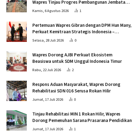
Wapres Tinjau Progres Pembangunan Jembatan
Krueng Tingkeum Bireuen
Kamis, 6 Agustus 2026
1
Pertemuan Wapres Gibran dengan DPM Hun Many,
Perkuat Kemitraan Strategis Indonesia –
Kamboja
Selasa, 28 Juli 2026
0
Wapres Dorong AJBI Perkuat Ekosistem
Beasiswa untuk SDM Unggul Indonesia Timur
Rabu, 22 Juli 2026
2
Respons Aduan Masyarakat, Wapres Dorong
Rehabilitasi SDN 016 Serusa Rokan Hilir
Jumat, 17 Juli 2026
0
Tinjau Rehabilitasi MIN 1 Rokan Hilir, Wapres
Dorong Pemenuhan Sarana Prasarana Pendidikan
Jumat, 17 Juli 2026
1