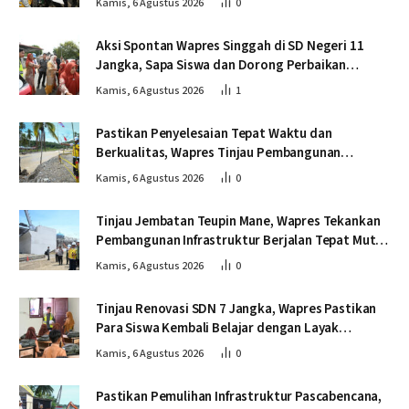
Kamis, 6 Agustus 2026
0
Aksi Spontan Wapres Singgah di SD Negeri 11
Jangka, Sapa Siswa dan Dorong Perbaikan
Sekolah
Kamis, 6 Agustus 2026
1
Pastikan Penyelesaian Tepat Waktu dan
Berkualitas, Wapres Tinjau Pembangunan
Jembatan Lumut
Kamis, 6 Agustus 2026
0
Tinjau Jembatan Teupin Mane, Wapres Tekankan
Pembangunan Infrastruktur Berjalan Tepat Mutu
dan Tepat Waktu
Kamis, 6 Agustus 2026
0
Tinjau Renovasi SDN 7 Jangka, Wapres Pastikan
Para Siswa Kembali Belajar dengan Layak
Pascabencana
Kamis, 6 Agustus 2026
0
Pastikan Pemulihan Infrastruktur Pascabencana,