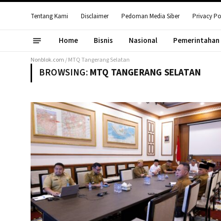
Tentang Kami
Disclaimer
Pedoman Media Siber
Privacy Po
Home
Bisnis
Nasional
Pemerintahan
Nonblok.com
/
MTQ Tangerang Selatan
BROWSING:
MTQ TANGERANG SELATAN