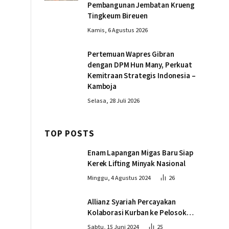
Pembangunan Jembatan Krueng
Tingkeum Bireuen
Kamis, 6 Agustus 2026
Pertemuan Wapres Gibran
dengan DPM Hun Many, Perkuat
Kemitraan Strategis Indonesia –
Kamboja
Selasa, 28 Juli 2026
TOP POSTS
Enam Lapangan Migas Baru Siap
Kerek Lifting Minyak Nasional
Minggu, 4 Agustus 2024
26
Allianz Syariah Percayakan
Kolaborasi Kurban ke Pelosok
Negeri bersama Dompet Dhuafa
Sabtu, 15 Juni 2024
25