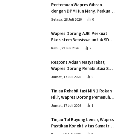
Tingkeum Bireuen
Pertemuan Wapres Gibran
dengan DPM Hun Many, Perkuat
Kemitraan Strategis Indonesia –
Selasa, 28 Juli 2026
0
Kamboja
Wapres Dorong AJBI Perkuat
Ekosistem Beasiswa untuk SDM
Unggul Indonesia Timur
Rabu, 22 Juli 2026
2
Respons Aduan Masyarakat,
Wapres Dorong Rehabilitasi SDN
016 Serusa Rokan Hilir
Jumat, 17 Juli 2026
0
Tinjau Rehabilitasi MIN 1 Rokan
Hilir, Wapres Dorong Pemenuhan
Sarana Prasarana Pendidikan
Jumat, 17 Juli 2026
1
Tinjau Tol Bayung Lencir, Wapres
Pastikan Konektivitas Sumatra
Berjalan Optimal