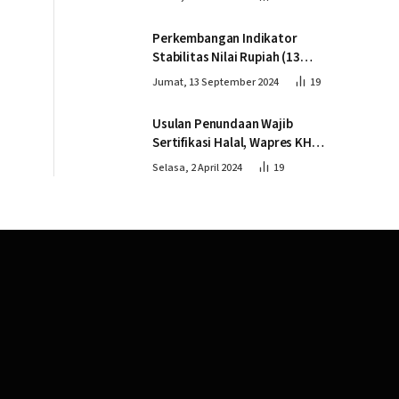
Perkembangan Indikator
Stabilitas Nilai Rupiah (13
September 2024)
Jumat, 13 September 2024
19
Usulan Penundaan Wajib
Sertifikasi Halal, Wapres KH
Ma’ruf Amin: Proses Tetap
Selasa, 2 April 2024
19
Berjalan sesuai Penahapan