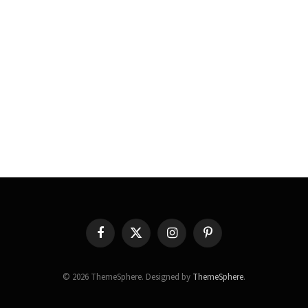
Facebook
X
Instagram
Pinterest
(Twitter)
© 2026 ThemeSphere. Designed by
ThemeSphere
.