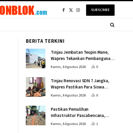
SUBSCRIBE
Facebook
X
Instagram
(Twitter)
BERITA TERKINI
Tinjau Jembatan Teupin Mane,
Wapres Tekankan Pembangunan
Infrastruktur Berjalan Tepat
Kamis, 6 Agustus 2026
0
Mutu dan Tepat Waktu
Tinjau Renovasi SDN 7 Jangka,
Wapres Pastikan Para Siswa
Kembali Belajar dengan Layak
Kamis, 6 Agustus 2026
0
Pascabencana
Pastikan Pemulihan
Infrastruktur Pascabencana,
Wapres Tinjau Progres
Kamis, 6 Agustus 2026
1
Pembangunan Jembatan Krueng