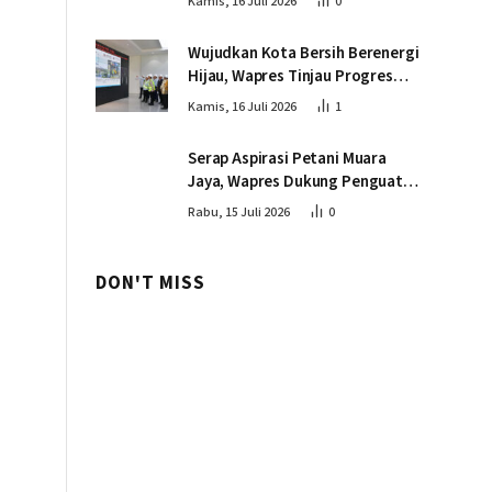
Kamis, 16 Juli 2026
0
Wujudkan Kota Bersih Berenergi
Hijau, Wapres Tinjau Progres
Pembangunan PSEL di
Kamis, 16 Juli 2026
1
Palembang
Serap Aspirasi Petani Muara
Jaya, Wapres Dukung Penguatan
Ekosistem Singkong untuk
Rabu, 15 Juli 2026
0
Swasembada Pangan
DON'T MISS