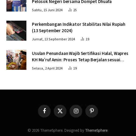
Pelosok Negeri bersama Dompet Dhuafa
Sabtu, 15 Juni 2024
25
Perkembangan Indikator Stabilitas Nilai Rupiah
(13 September 2024)
Jumat, 13 September 2024
19
Usulan Penundaan Wajib Sertifikasi Halal, Wapres
KH Ma’ruf Amin: Proses Tetap Berjalan sesuai
Penahapan
Selasa, 2 April 2024
19
Facebook
X
Instagram
Pinterest
(Twitter)
© 2026 ThemeSphere. Designed by
ThemeSphere
.