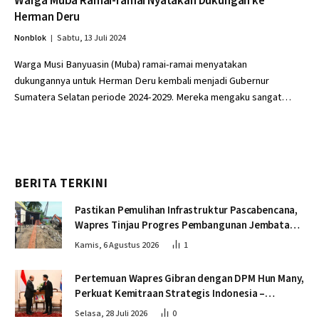
Warga Muba Ramai-ramai Nyatakan Dukungan ke
Herman Deru
Nonblok
Sabtu, 13 Juli 2024
Warga Musi Banyuasin (Muba) ramai-ramai menyatakan
dukungannya untuk Herman Deru kembali menjadi Gubernur
Sumatera Selatan periode 2024-2029. Mereka mengaku sangat…
BERITA TERKINI
Pastikan Pemulihan Infrastruktur Pascabencana,
Wapres Tinjau Progres Pembangunan Jembatan
Krueng Tingkeum Bireuen
Kamis, 6 Agustus 2026
1
Pertemuan Wapres Gibran dengan DPM Hun Many,
Perkuat Kemitraan Strategis Indonesia –
Kamboja
Selasa, 28 Juli 2026
0