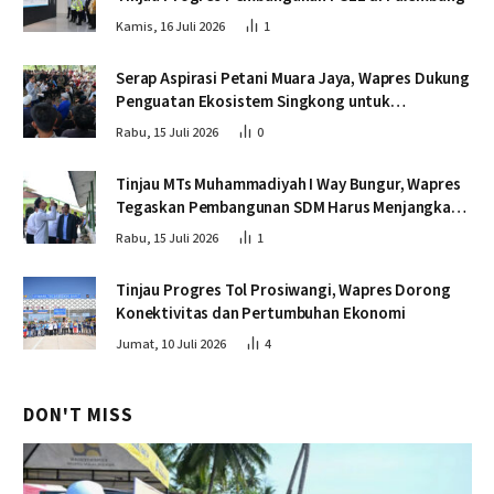
Kamis, 16 Juli 2026
1
Serap Aspirasi Petani Muara Jaya, Wapres Dukung
Penguatan Ekosistem Singkong untuk
Swasembada Pangan
Rabu, 15 Juli 2026
0
Tinjau MTs Muhammadiyah I Way Bungur, Wapres
Tegaskan Pembangunan SDM Harus Menjangkau
Seluruh Sekolah
Rabu, 15 Juli 2026
1
Tinjau Progres Tol Prosiwangi, Wapres Dorong
Konektivitas dan Pertumbuhan Ekonomi
Jumat, 10 Juli 2026
4
DON'T MISS