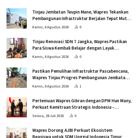
Tinjau Jembatan Teupin Mane, Wapres Tekankan
Pembangunan Infrastruktur Berjalan Tepat Mutu
dan Tepat Waktu
Kamis, 6 Agustus 2026
0
Tinjau Renovasi SDN 7 Jangka, Wapres Pastikan
Para Siswa Kembali Belajar dengan Layak
Pascabencana
Kamis, 6 Agustus 2026
0
Pastikan Pemulihan Infrastruktur Pascabencana,
Wapres Tinjau Progres Pembangunan Jembatan
Krueng Tingkeum Bireuen
Kamis, 6 Agustus 2026
1
Pertemuan Wapres Gibran dengan DPM Hun Many,
Perkuat Kemitraan Strategis Indonesia –
Kamboja
Selasa, 28 Juli 2026
0
Wapres Dorong AJBI Perkuat Ekosistem
Beasiswa untuk SDM Unggul Indonesia Timur