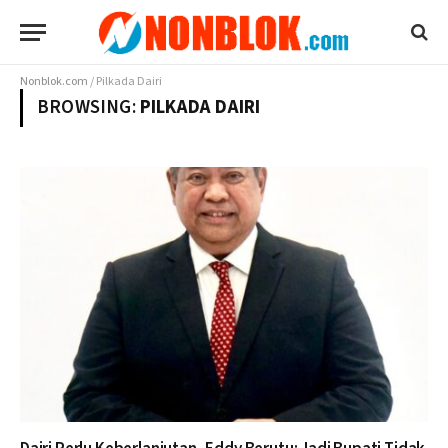
Nonblok.com
/
Pilkada Dairi
BROWSING:
PILKADA DAIRI