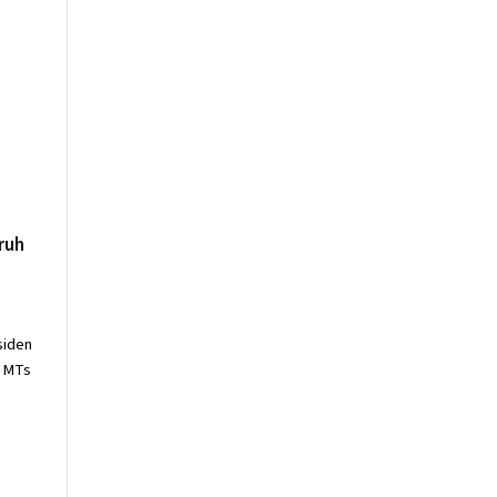
ruh
siden
e MTs