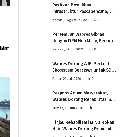
Pastikan Pemulihan
Infrastruktur Pascabencana,
Wapres Tinjau Progres
Kamis, 6 Agustus 2026
1
Pembangunan Jembatan Krueng
Tingkeum Bireuen
Pertemuan Wapres Gibran
dengan DPM Hun Many, Perkuat
Kemitraan Strategis Indonesia –
dalam
Selasa, 28 Juli 2026
0
Kamboja
Wapres Dorong AJBI Perkuat
Ekosistem Beasiswa untuk SDM
Unggul Indonesia Timur
Rabu, 22 Juli 2026
2
Respons Aduan Masyarakat,
Wapres Dorong Rehabilitasi SDN
016 Serusa Rokan Hilir
Jumat, 17 Juli 2026
0
Tinjau Rehabilitasi MIN 1 Rokan
Hilir, Wapres Dorong Pemenuhan
Sarana Prasarana Pendidikan