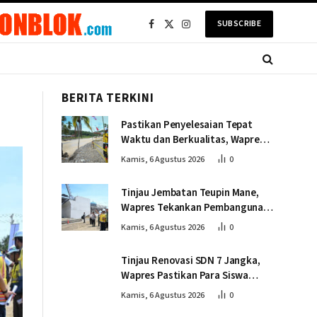
SUBSCRIBE
Facebook
X
Instagram
(Twitter)
BERITA TERKINI
Pastikan Penyelesaian Tepat
Waktu dan Berkualitas, Wapres
Tinjau Pembangunan Jembatan
Kamis, 6 Agustus 2026
0
Lumut
Tinjau Jembatan Teupin Mane,
Wapres Tekankan Pembangunan
Infrastruktur Berjalan Tepat
Kamis, 6 Agustus 2026
0
Mutu dan Tepat Waktu
Tinjau Renovasi SDN 7 Jangka,
Wapres Pastikan Para Siswa
Kembali Belajar dengan Layak
Kamis, 6 Agustus 2026
0
Pascabencana