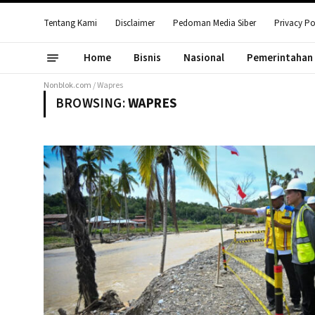
Tentang Kami
Disclaimer
Pedoman Media Siber
Privacy Po
Home
Bisnis
Nasional
Pemerintahan
Nonblok.com
/
Wapres
BROWSING:
WAPRES