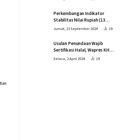
Perkembangan Indikator
Stabilitas Nilai Rupiah (13
September 2024)
Jumat, 13 September 2024
19
Usulan Penundaan Wajib
Sertifikasi Halal, Wapres KH
Ma’ruf Amin: Proses Tetap
Selasa, 2 April 2024
19
Berjalan sesuai Penahapan
tian