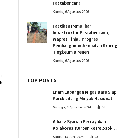
Pascabencana
Kamis, 6 Agustus 2026
Pastikan Pemulihan
Infrastruktur Pascabencana,
Wapres Tinjau Progres
Pembangunan Jembatan Krueng
Tingkeum Bireuen
Kamis, 6 Agustus 2026
i
TOP POSTS
ah
Enam Lapangan Migas Baru Siap
Kerek Lifting Minyak Nasional
Minggu, 4 Agustus 2024
26
Allianz Syariah Percayakan
Kolaborasi Kurban ke Pelosok
Negeri bersama Dompet Dhuafa
Sabtu, 15 Juni 2024
25