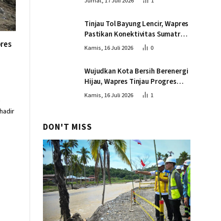
Jumat, 17 Juli 2026
1
Tinjau Tol Bayung Lencir, Wapres
Pastikan Konektivitas Sumatra
pres
Berjalan Optimal
Kamis, 16 Juli 2026
0
Wujudkan Kota Bersih Berenergi
Hijau, Wapres Tinjau Progres
Pembangunan PSEL di
Kamis, 16 Juli 2026
1
n
Palembang
hadir
DON'T MISS