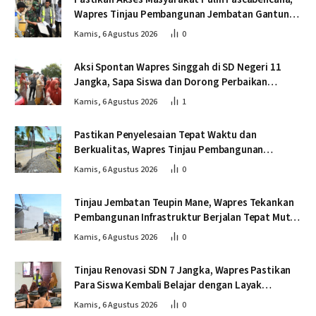
Wapres Tinjau Pembangunan Jembatan Gantung
Kendawi
Kamis, 6 Agustus 2026
0
Aksi Spontan Wapres Singgah di SD Negeri 11
Jangka, Sapa Siswa dan Dorong Perbaikan
Sekolah
Kamis, 6 Agustus 2026
1
Pastikan Penyelesaian Tepat Waktu dan
Berkualitas, Wapres Tinjau Pembangunan
Jembatan Lumut
Kamis, 6 Agustus 2026
0
Tinjau Jembatan Teupin Mane, Wapres Tekankan
Pembangunan Infrastruktur Berjalan Tepat Mutu
dan Tepat Waktu
Kamis, 6 Agustus 2026
0
Tinjau Renovasi SDN 7 Jangka, Wapres Pastikan
Para Siswa Kembali Belajar dengan Layak
Pascabencana
Kamis, 6 Agustus 2026
0