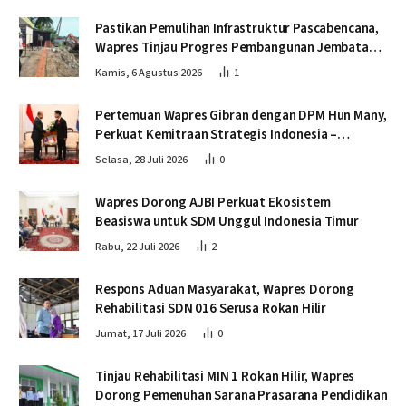
Pastikan Pemulihan Infrastruktur Pascabencana,
Wapres Tinjau Progres Pembangunan Jembatan
Krueng Tingkeum Bireuen
Kamis, 6 Agustus 2026
1
Pertemuan Wapres Gibran dengan DPM Hun Many,
Perkuat Kemitraan Strategis Indonesia –
Kamboja
Selasa, 28 Juli 2026
0
Wapres Dorong AJBI Perkuat Ekosistem
Beasiswa untuk SDM Unggul Indonesia Timur
Rabu, 22 Juli 2026
2
Respons Aduan Masyarakat, Wapres Dorong
Rehabilitasi SDN 016 Serusa Rokan Hilir
Jumat, 17 Juli 2026
0
Tinjau Rehabilitasi MIN 1 Rokan Hilir, Wapres
Dorong Pemenuhan Sarana Prasarana Pendidikan