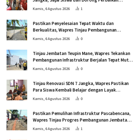
Jangka, Sapa Siswa dan Dorong Perbaikan
Sekolah
Kamis, 6 Agustus 2026
1
Pastikan Penyelesaian Tepat Waktu dan
Berkualitas, Wapres Tinjau Pembangunan
Jembatan Lumut
Kamis, 6 Agustus 2026
0
Tinjau Jembatan Teupin Mane, Wapres Tekankan
Pembangunan Infrastruktur Berjalan Tepat Mutu
dan Tepat Waktu
Kamis, 6 Agustus 2026
0
Tinjau Renovasi SDN 7 Jangka, Wapres Pastikan
Para Siswa Kembali Belajar dengan Layak
Pascabencana
Kamis, 6 Agustus 2026
0
Pastikan Pemulihan Infrastruktur Pascabencana,
Wapres Tinjau Progres Pembangunan Jembatan
Krueng Tingkeum Bireuen
Kamis, 6 Agustus 2026
1