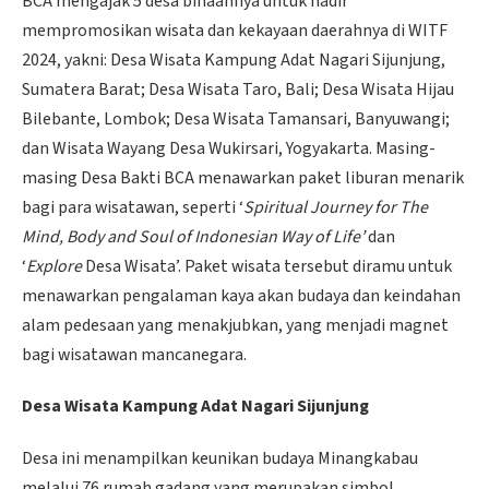
BCA mengajak 5 desa binaannya untuk hadir
mempromosikan wisata dan kekayaan daerahnya di WITF
2024, yakni: Desa Wisata Kampung Adat Nagari Sijunjung,
Sumatera Barat; Desa Wisata Taro, Bali; Desa Wisata Hijau
Bilebante, Lombok; Desa Wisata Tamansari, Banyuwangi;
dan Wisata Wayang Desa Wukirsari, Yogyakarta. Masing-
masing Desa Bakti BCA menawarkan paket liburan menarik
bagi para wisatawan, seperti ‘
Spiritual Journey for The
Mind, Body and Soul of Indonesian Way of Life’
dan
‘
Explore
Desa Wisata’. Paket wisata tersebut diramu untuk
menawarkan pengalaman kaya akan budaya dan keindahan
alam pedesaan yang menakjubkan, yang menjadi magnet
bagi wisatawan mancanegara.
Desa Wisata Kampung Adat Nagari Sijunjung
Desa ini menampilkan keunikan budaya Minangkabau
melalui 76 rumah gadang yang merupakan simbol