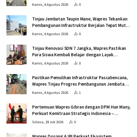
Jembatan Lumut
Kamis, 6 Agustus 2026
0
Tinjau Jembatan Teupin Mane, Wapres Tekankan
Pembangunan Infrastruktur Berjalan Tepat Mutu
dan Tepat Waktu
Kamis, 6 Agustus 2026
0
Tinjau Renovasi SDN 7 Jangka, Wapres Pastikan
Para Siswa Kembali Belajar dengan Layak
Pascabencana
Kamis, 6 Agustus 2026
0
Pastikan Pemulihan Infrastruktur Pascabencana,
Wapres Tinjau Progres Pembangunan Jembatan
Krueng Tingkeum Bireuen
Kamis, 6 Agustus 2026
1
Pertemuan Wapres Gibran dengan DPM Hun Many,
Perkuat Kemitraan Strategis Indonesia –
Kamboja
Selasa, 28 Juli 2026
0
Wapres Dorong AJBI Perkuat Ekosistem