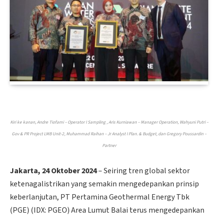
Kiri ke kanan, Andre Tiofami – Operator I Sampling , Aris Kurniawan – Manager Operation, Wahyuni Putri –
Gov & PR Project LMB Unit-2, Muhammad Raihan – Jr Analyst I Plan. & Budget, dan Gregory Poussardin –
Partner
Jakarta, 24 Oktober 2024
– Seiring tren global sektor
ketenagalistrikan yang semakin mengedepankan prinsip
keberlanjutan, PT Pertamina Geothermal Energy Tbk
(PGE) (IDX: PGEO) Area Lumut Balai terus mengedepankan