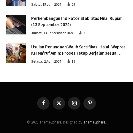
Sabtu, 15 Juni 2024
25
Perkembangan Indikator Stabilitas Nilai Rupiah
(13 September 2024)
Jumat, 13 September 2024
19
Usulan Penundaan Wajib Sertifikasi Halal, Wapres
KH Ma’ruf Amin: Proses Tetap Berjalan sesuai
Penahapan
Selasa, 2 April 2024
19
Facebook
X
Instagram
Pinterest
(Twitter)
© 2026 ThemeSphere. Designed by
ThemeSphere
.