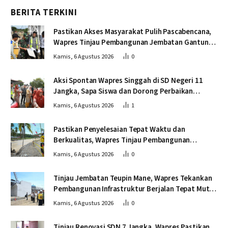
BERITA TERKINI
Pastikan Akses Masyarakat Pulih Pascabencana,
Wapres Tinjau Pembangunan Jembatan Gantung
Kendawi
Kamis, 6 Agustus 2026
0
Aksi Spontan Wapres Singgah di SD Negeri 11
Jangka, Sapa Siswa dan Dorong Perbaikan
Sekolah
Kamis, 6 Agustus 2026
1
Pastikan Penyelesaian Tepat Waktu dan
Berkualitas, Wapres Tinjau Pembangunan
Jembatan Lumut
Kamis, 6 Agustus 2026
0
Tinjau Jembatan Teupin Mane, Wapres Tekankan
Pembangunan Infrastruktur Berjalan Tepat Mutu
dan Tepat Waktu
Kamis, 6 Agustus 2026
0
Tinjau Renovasi SDN 7 Jangka, Wapres Pastikan