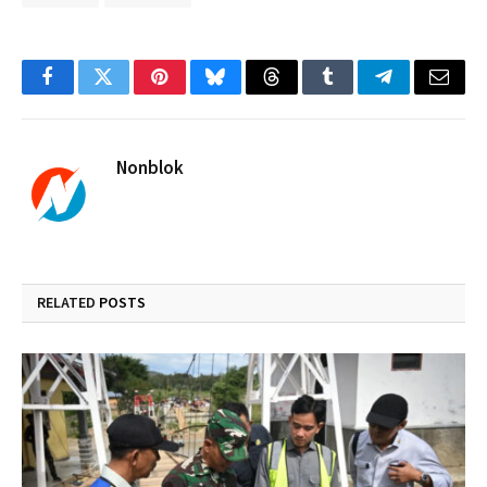
Facebook
Twitter
Pinterest
Bluesky
Threads
Tumblr
Telegram
Email
Nonblok
RELATED
POSTS