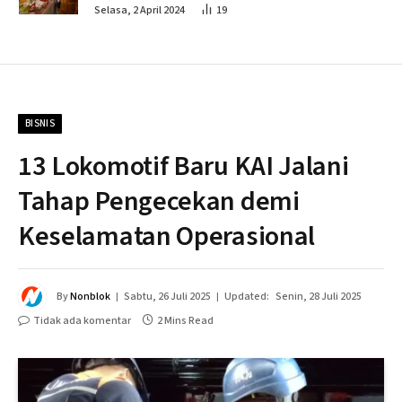
Penahapan
Selasa, 2 April 2024
19
BISNIS
13 Lokomotif Baru KAI Jalani
Tahap Pengecekan demi
Keselamatan Operasional
By
Nonblok
Sabtu, 26 Juli 2025
Updated:
Senin, 28 Juli 2025
Tidak ada komentar
2 Mins Read