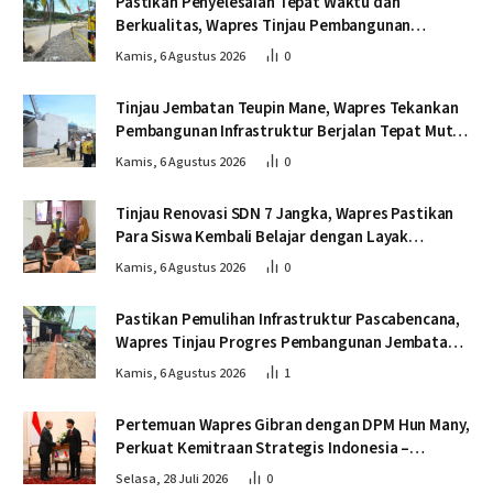
Pastikan Penyelesaian Tepat Waktu dan
Berkualitas, Wapres Tinjau Pembangunan
Jembatan Lumut
Kamis, 6 Agustus 2026
0
Tinjau Jembatan Teupin Mane, Wapres Tekankan
Pembangunan Infrastruktur Berjalan Tepat Mutu
dan Tepat Waktu
Kamis, 6 Agustus 2026
0
Tinjau Renovasi SDN 7 Jangka, Wapres Pastikan
Para Siswa Kembali Belajar dengan Layak
Pascabencana
Kamis, 6 Agustus 2026
0
Pastikan Pemulihan Infrastruktur Pascabencana,
Wapres Tinjau Progres Pembangunan Jembatan
Krueng Tingkeum Bireuen
Kamis, 6 Agustus 2026
1
Pertemuan Wapres Gibran dengan DPM Hun Many,
Perkuat Kemitraan Strategis Indonesia –
Kamboja
Selasa, 28 Juli 2026
0