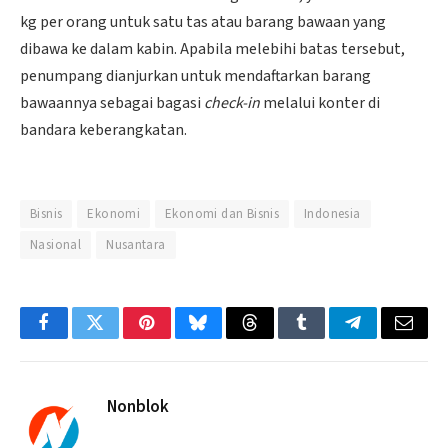
kg per orang untuk satu tas atau barang bawaan yang
dibawa ke dalam kabin. Apabila melebihi batas tersebut,
penumpang dianjurkan untuk mendaftarkan barang
bawaannya sebagai bagasi
check-in
melalui konter di
bandara keberangkatan.
Bisnis
Ekonomi
Ekonomi dan Bisnis
Indonesia
Nasional
Nusantara
Facebook
Twitter
Pinterest
Bluesky
Threads
Tumblr
Telegram
Email
Nonblok