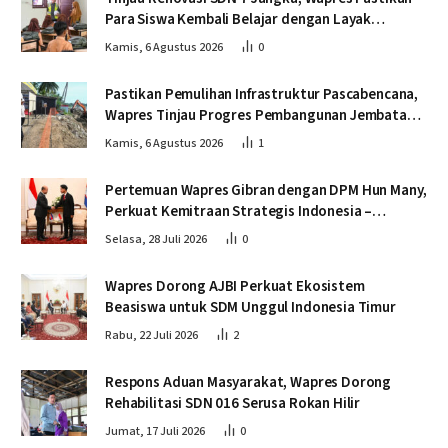
Para Siswa Kembali Belajar dengan Layak
Pascabencana
Kamis, 6 Agustus 2026
0
Pastikan Pemulihan Infrastruktur Pascabencana,
Wapres Tinjau Progres Pembangunan Jembatan
Krueng Tingkeum Bireuen
Kamis, 6 Agustus 2026
1
Pertemuan Wapres Gibran dengan DPM Hun Many,
Perkuat Kemitraan Strategis Indonesia –
Kamboja
Selasa, 28 Juli 2026
0
Wapres Dorong AJBI Perkuat Ekosistem
Beasiswa untuk SDM Unggul Indonesia Timur
Rabu, 22 Juli 2026
2
Respons Aduan Masyarakat, Wapres Dorong
Rehabilitasi SDN 016 Serusa Rokan Hilir
Jumat, 17 Juli 2026
0