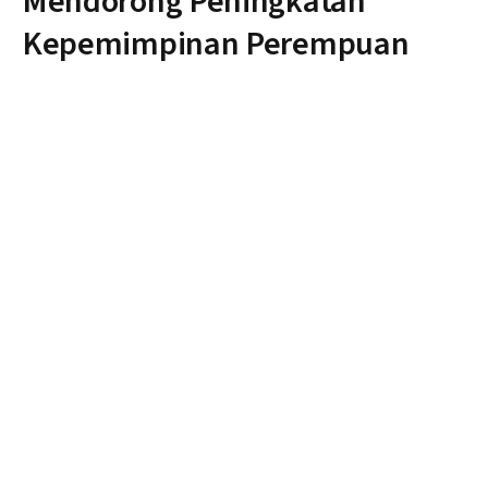
Mendorong Peningkatan
Kepemimpinan Perempuan
By
Nonblok
Jumat, 8 Maret 2024
Tidak ada komentar
2 Mins Read
Hari Perempuan Internasional, yang diperingati setiap
tanggal 8 Maret, merupakan momen penting untuk
mengupayakan kesetaraan gender dan mendorong lebih
banyak perempuan untuk mengambil peran
kepemimpinan.
Ketua Pimpinan Pusat KPPG, Airin Rachmi Diany
mengatakan perempuan telah menunjukkan
kemampuannya dalam berbagai bidang, dan