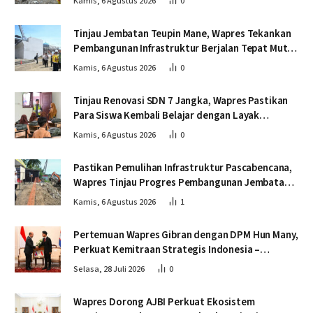
Kamis, 6 Agustus 2026
0
Tinjau Jembatan Teupin Mane, Wapres Tekankan
Pembangunan Infrastruktur Berjalan Tepat Mutu
dan Tepat Waktu
Kamis, 6 Agustus 2026
0
Tinjau Renovasi SDN 7 Jangka, Wapres Pastikan
Para Siswa Kembali Belajar dengan Layak
Pascabencana
Kamis, 6 Agustus 2026
0
Pastikan Pemulihan Infrastruktur Pascabencana,
Wapres Tinjau Progres Pembangunan Jembatan
Krueng Tingkeum Bireuen
Kamis, 6 Agustus 2026
1
Pertemuan Wapres Gibran dengan DPM Hun Many,
Perkuat Kemitraan Strategis Indonesia –
Kamboja
Selasa, 28 Juli 2026
0
Wapres Dorong AJBI Perkuat Ekosistem