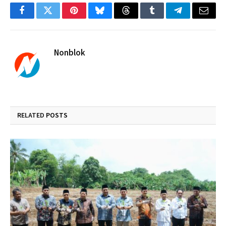
Facebook
Twitter
Pinterest
Bluesky
Threads
Tumblr
Telegram
Email
Nonblok
RELATED
POSTS