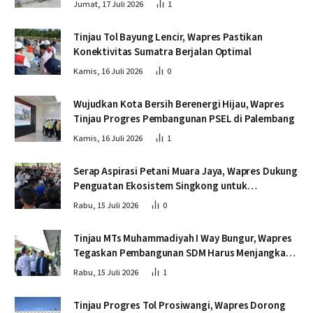
Jumat, 17 Juli 2026
1
Tinjau Tol Bayung Lencir, Wapres Pastikan
Konektivitas Sumatra Berjalan Optimal
Kamis, 16 Juli 2026
0
Wujudkan Kota Bersih Berenergi Hijau, Wapres
Tinjau Progres Pembangunan PSEL di Palembang
Kamis, 16 Juli 2026
1
Serap Aspirasi Petani Muara Jaya, Wapres Dukung
Penguatan Ekosistem Singkong untuk
Swasembada Pangan
Rabu, 15 Juli 2026
0
Tinjau MTs Muhammadiyah I Way Bungur, Wapres
Tegaskan Pembangunan SDM Harus Menjangkau
Seluruh Sekolah
Rabu, 15 Juli 2026
1
Tinjau Progres Tol Prosiwangi, Wapres Dorong