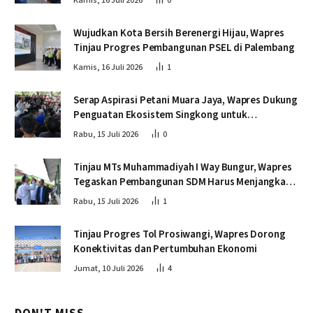
Kamis, 16 Juli 2026
0
Wujudkan Kota Bersih Berenergi Hijau, Wapres
Tinjau Progres Pembangunan PSEL di Palembang
Kamis, 16 Juli 2026
1
Serap Aspirasi Petani Muara Jaya, Wapres Dukung
Penguatan Ekosistem Singkong untuk
Swasembada Pangan
Rabu, 15 Juli 2026
0
Tinjau MTs Muhammadiyah I Way Bungur, Wapres
Tegaskan Pembangunan SDM Harus Menjangkau
Seluruh Sekolah
Rabu, 15 Juli 2026
1
Tinjau Progres Tol Prosiwangi, Wapres Dorong
Konektivitas dan Pertumbuhan Ekonomi
Jumat, 10 Juli 2026
4