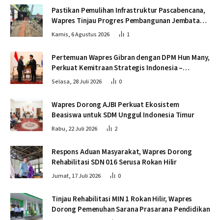
Pastikan Pemulihan Infrastruktur Pascabencana,
Wapres Tinjau Progres Pembangunan Jembatan
Krueng Tingkeum Bireuen
Kamis, 6 Agustus 2026
1
Pertemuan Wapres Gibran dengan DPM Hun Many,
Perkuat Kemitraan Strategis Indonesia –
Kamboja
Selasa, 28 Juli 2026
0
Wapres Dorong AJBI Perkuat Ekosistem
Beasiswa untuk SDM Unggul Indonesia Timur
Rabu, 22 Juli 2026
2
Respons Aduan Masyarakat, Wapres Dorong
Rehabilitasi SDN 016 Serusa Rokan Hilir
Jumat, 17 Juli 2026
0
Tinjau Rehabilitasi MIN 1 Rokan Hilir, Wapres
Dorong Pemenuhan Sarana Prasarana Pendidikan