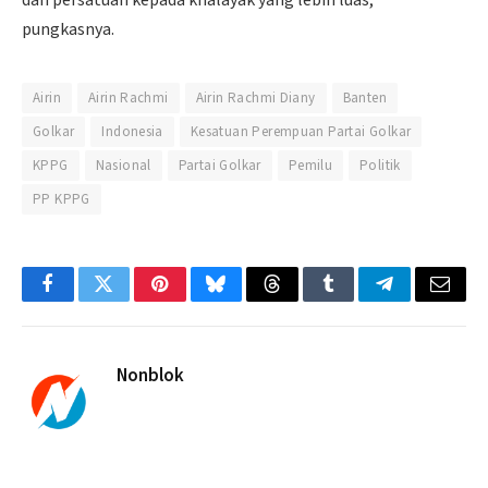
pungkasnya.
Airin
Airin Rachmi
Airin Rachmi Diany
Banten
Golkar
Indonesia
Kesatuan Perempuan Partai Golkar
KPPG
Nasional
Partai Golkar
Pemilu
Politik
PP KPPG
Facebook
Twitter
Pinterest
Bluesky
Threads
Tumblr
Telegram
Email
Nonblok