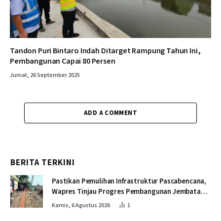
Tandon Puri Bintaro Indah Ditarget Rampung Tahun Ini,
Pembangunan Capai 80 Persen
Jumat, 26 September 2025
ADD A COMMENT
BERITA TERKINI
Pastikan Pemulihan Infrastruktur Pascabencana,
Wapres Tinjau Progres Pembangunan Jembatan
Krueng Tingkeum Bireuen
Kamis, 6 Agustus 2026
1