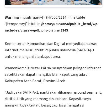
Warning
: mysqli_query(): (HY000/1114): The table
‘(temporary)’ is full in
/home/u6998656/public_html/wp-
includes/class-wpdb.php
on line
2345
Kementerian Komunikasi dan Digital menyediakan akses
internet melalui Satelit Republik Indonesia (SATRIA)-1
untuk menangani blank spot area.
Wamenkomdig Nezar Patria menyatakan jaringan internet
sateliti akan dapat mengikis blank spot yang ada di
Kabupaten Aceh Barat, Provinsi Aceh.
“Jadi pakai SATRIA-1, nanti akan dibangun ground segment,
di titik-titik yang memang dibutuhkan. Kapasitasnya
mungkin tidak terlalu besar, tapi bisa mengatasi