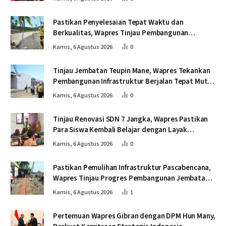
Pastikan Penyelesaian Tepat Waktu dan
Berkualitas, Wapres Tinjau Pembangunan
Jembatan Lumut
Kamis, 6 Agustus 2026
0
Tinjau Jembatan Teupin Mane, Wapres Tekankan
Pembangunan Infrastruktur Berjalan Tepat Mutu
dan Tepat Waktu
Kamis, 6 Agustus 2026
0
Tinjau Renovasi SDN 7 Jangka, Wapres Pastikan
Para Siswa Kembali Belajar dengan Layak
Pascabencana
Kamis, 6 Agustus 2026
0
Pastikan Pemulihan Infrastruktur Pascabencana,
Wapres Tinjau Progres Pembangunan Jembatan
Krueng Tingkeum Bireuen
Kamis, 6 Agustus 2026
1
Pertemuan Wapres Gibran dengan DPM Hun Many,