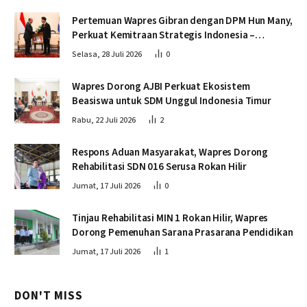
Pertemuan Wapres Gibran dengan DPM Hun Many,
Perkuat Kemitraan Strategis Indonesia –
Kamboja
Selasa, 28 Juli 2026
0
Wapres Dorong AJBI Perkuat Ekosistem
Beasiswa untuk SDM Unggul Indonesia Timur
Rabu, 22 Juli 2026
2
Respons Aduan Masyarakat, Wapres Dorong
Rehabilitasi SDN 016 Serusa Rokan Hilir
Jumat, 17 Juli 2026
0
Tinjau Rehabilitasi MIN 1 Rokan Hilir, Wapres
Dorong Pemenuhan Sarana Prasarana Pendidikan
Jumat, 17 Juli 2026
1
DON'T MISS