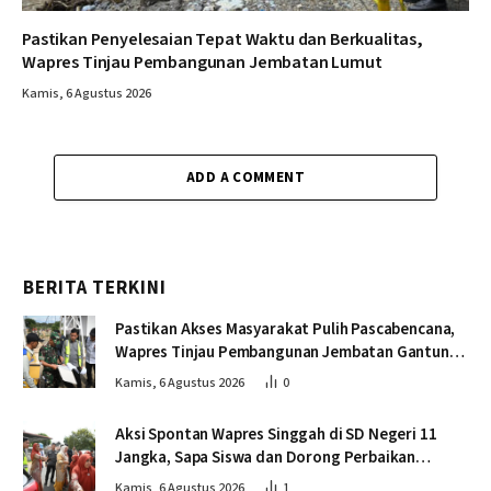
Pastikan Penyelesaian Tepat Waktu dan Berkualitas,
Wapres Tinjau Pembangunan Jembatan Lumut
Kamis, 6 Agustus 2026
ADD A COMMENT
BERITA TERKINI
Pastikan Akses Masyarakat Pulih Pascabencana,
Wapres Tinjau Pembangunan Jembatan Gantung
Kendawi
Kamis, 6 Agustus 2026
0
Aksi Spontan Wapres Singgah di SD Negeri 11
Jangka, Sapa Siswa dan Dorong Perbaikan
Sekolah
Kamis, 6 Agustus 2026
1