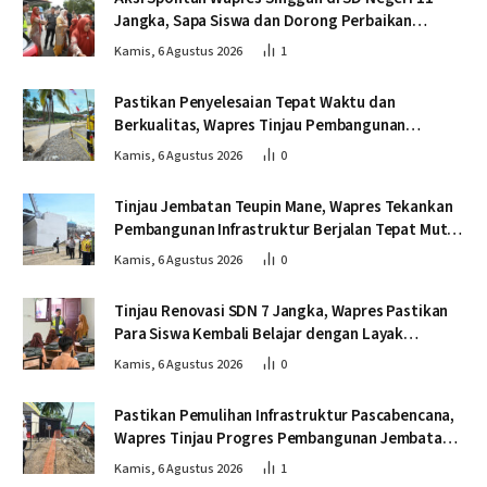
Jangka, Sapa Siswa dan Dorong Perbaikan
Sekolah
Kamis, 6 Agustus 2026
1
Pastikan Penyelesaian Tepat Waktu dan
Berkualitas, Wapres Tinjau Pembangunan
Jembatan Lumut
Kamis, 6 Agustus 2026
0
Tinjau Jembatan Teupin Mane, Wapres Tekankan
Pembangunan Infrastruktur Berjalan Tepat Mutu
dan Tepat Waktu
Kamis, 6 Agustus 2026
0
Tinjau Renovasi SDN 7 Jangka, Wapres Pastikan
Para Siswa Kembali Belajar dengan Layak
Pascabencana
Kamis, 6 Agustus 2026
0
Pastikan Pemulihan Infrastruktur Pascabencana,
Wapres Tinjau Progres Pembangunan Jembatan
Krueng Tingkeum Bireuen
Kamis, 6 Agustus 2026
1