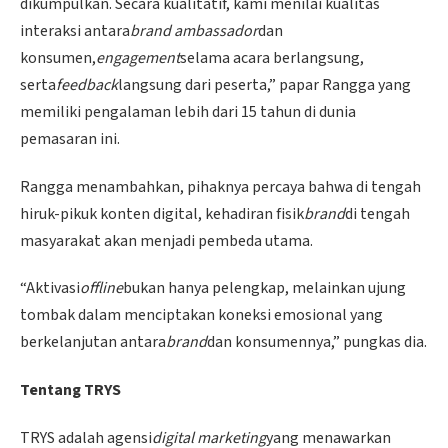
dikumpulkan. Secara kualitatif, kami menilai kualitas
interaksi antara
brand ambassador
dan
konsumen,
engagement
selama acara berlangsung,
serta
feedback
langsung dari peserta,” papar Rangga yang
memiliki pengalaman lebih dari 15 tahun di dunia
pemasaran ini.
Rangga menambahkan, pihaknya percaya bahwa di tengah
hiruk-pikuk konten digital, kehadiran fisik
brand
di tengah
masyarakat akan menjadi pembeda utama.
“Aktivasi
offline
bukan hanya pelengkap, melainkan ujung
tombak dalam menciptakan koneksi emosional yang
berkelanjutan antara
brand
dan konsumennya,” pungkas dia.
Tentang TRYS
TRYS adalah agensi
digital marketing
yang menawarkan