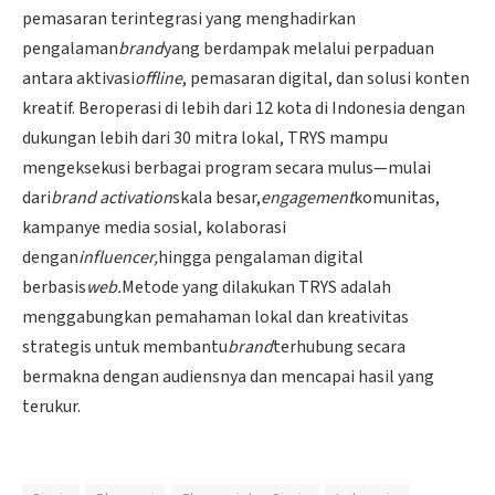
pemasaran terintegrasi yang menghadirkan
pengalaman
brand
yang berdampak melalui perpaduan
antara aktivasi
offline
, pemasaran digital, dan solusi konten
kreatif. Beroperasi di lebih dari 12 kota di Indonesia dengan
dukungan lebih dari 30 mitra lokal, TRYS mampu
mengeksekusi berbagai program secara mulus—mulai
dari
brand activation
skala besar,
engagement
komunitas,
kampanye media sosial, kolaborasi
dengan
influencer,
hingga pengalaman digital
berbasis
web.
Metode yang dilakukan TRYS adalah
menggabungkan pemahaman lokal dan kreativitas
strategis untuk membantu
brand
terhubung secara
bermakna dengan audiensnya dan mencapai hasil yang
terukur.