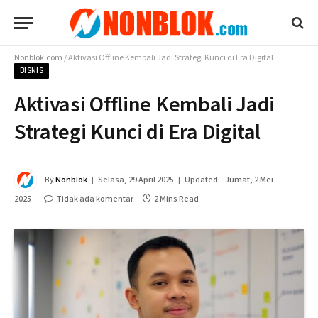
Nonblok.com
/
Aktivasi Offline Kembali Jadi Strategi Kunci di Era Digital
BISNIS
Aktivasi Offline Kembali Jadi
Strategi Kunci di Era Digital
By
Nonblok
Selasa, 29 April 2025
Updated:
Jumat, 2 Mei
2025
Tidak ada komentar
2 Mins Read