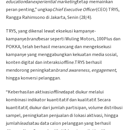
education
dan
experiential marketing
tetap memainkan
peran penting,” ungkap
Chief Executive Officer
(CEO) TRYS,
Rangga Rahimsono di Jakarta, Senin (28/4).
TRYS, yang dikenal lewat eksekusi kampanye-
kampanye
brand
besar seperti Wuling Motors, 100Plus dan
POKKA, telah berhasil merancang dan mengeksekusi
kampanye yang menggabungkan kekuatan media sosial,
konten digital dan interaksi
offline.
TRYS berhasil
mendorong peningkatan
brand awareness, engagement
,
hingga konversi pelanggan.
“Keberhasilan aktivasi
offline
dapat diukur melalui
kombinasi indikator kuantitatif dan kualitatif. Secara
kuantitatif, diukur dari jumlah partisipan, volume distribusi
sampel, peningkatan penjualan di lokasi aktivasi, hingga
jumlah
leads
atau data calon pelanggan yang berhasil