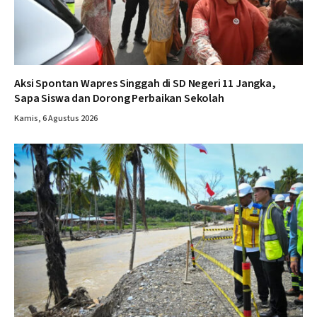
Aksi Spontan Wapres Singgah di SD Negeri 11 Jangka,
Sapa Siswa dan Dorong Perbaikan Sekolah
Kamis, 6 Agustus 2026