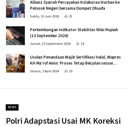
Allianz Syariah Percayakan Kolaborasi Kurban ke
Pelosok Negeri bersama Dompet Dhuafa
Sabtu, 15 Juni 2024
25
Perkembangan Indikator Stabilitas Nilai Rupiah
(13 September 2024)
Jumat, 13 September 2024
19
Usulan Penundaan Wajib Sertifikasi Halal, Wapres
KH Ma’ruf Amin: Proses Tetap Berjalan sesuai
Penahapan
Selasa, 2 April 2024
19
NEWS
Polri Adapstasi Usai MK Koreksi