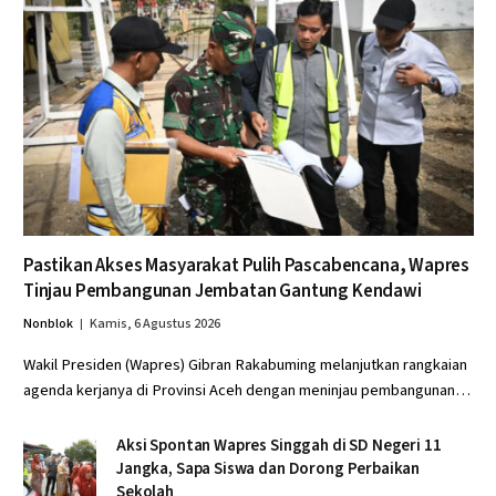
Pastikan Akses Masyarakat Pulih Pascabencana, Wapres
Tinjau Pembangunan Jembatan Gantung Kendawi
Nonblok
Kamis, 6 Agustus 2026
Wakil Presiden (Wapres) Gibran Rakabuming melanjutkan rangkaian
agenda kerjanya di Provinsi Aceh dengan meninjau pembangunan…
Aksi Spontan Wapres Singgah di SD Negeri 11
Jangka, Sapa Siswa dan Dorong Perbaikan
Sekolah