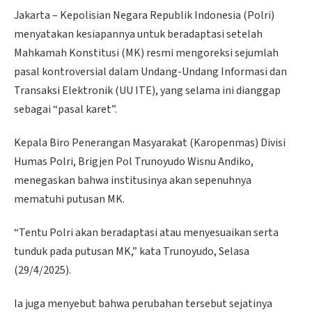
Jakarta – Kepolisian Negara Republik Indonesia (Polri)
menyatakan kesiapannya untuk beradaptasi setelah
Mahkamah Konstitusi (MK) resmi mengoreksi sejumlah
pasal kontroversial dalam Undang-Undang Informasi dan
Transaksi Elektronik (UU ITE), yang selama ini dianggap
sebagai “pasal karet”.
Kepala Biro Penerangan Masyarakat (Karopenmas) Divisi
Humas Polri, Brigjen Pol Trunoyudo Wisnu Andiko,
menegaskan bahwa institusinya akan sepenuhnya
mematuhi putusan MK.
“Tentu Polri akan beradaptasi atau menyesuaikan serta
tunduk pada putusan MK,” kata Trunoyudo, Selasa
(29/4/2025).
Ia juga menyebut bahwa perubahan tersebut sejatinya