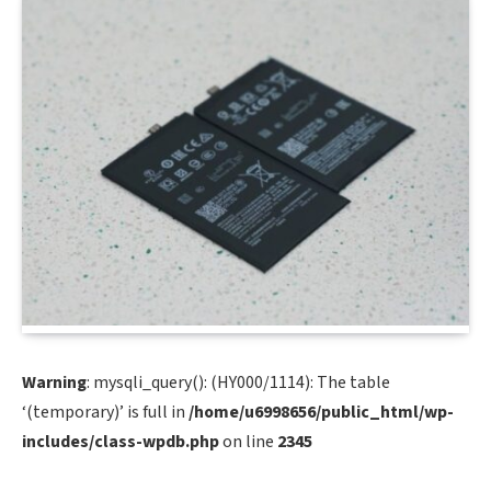
Warning
: mysqli_query(): (HY000/1114): The table
‘(temporary)’ is full in
/home/u6998656/public_html/wp-
includes/class-wpdb.php
on line
2345