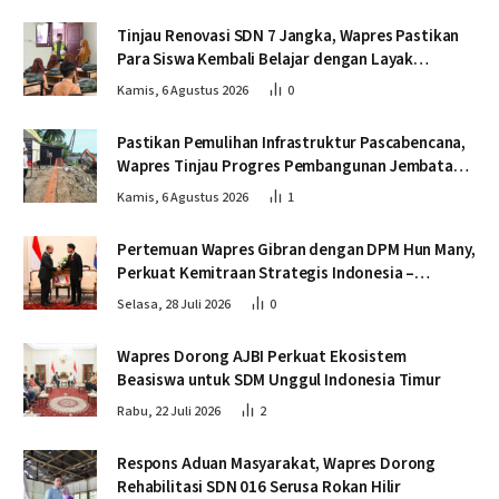
Tinjau Renovasi SDN 7 Jangka, Wapres Pastikan
Para Siswa Kembali Belajar dengan Layak
Pascabencana
Kamis, 6 Agustus 2026
0
Pastikan Pemulihan Infrastruktur Pascabencana,
Wapres Tinjau Progres Pembangunan Jembatan
Krueng Tingkeum Bireuen
Kamis, 6 Agustus 2026
1
Pertemuan Wapres Gibran dengan DPM Hun Many,
Perkuat Kemitraan Strategis Indonesia –
Kamboja
Selasa, 28 Juli 2026
0
Wapres Dorong AJBI Perkuat Ekosistem
Beasiswa untuk SDM Unggul Indonesia Timur
Rabu, 22 Juli 2026
2
Respons Aduan Masyarakat, Wapres Dorong
Rehabilitasi SDN 016 Serusa Rokan Hilir