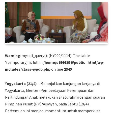
Warning
: mysqli_query(): (HY000/1114): The table
‘(temporary)’ is full in
/home/u6998656/public_html/wp-
includes/class-wpdb.php
on line
2345
Y
ogyakarta (21/4)
– Melanjutkan kunjungan kerjanya di
Yogyakarta, Menteri Pemberdayaan Perempuan dan
Perlindungan Anak melakukan silaturahmi dengan jajaran
Pimpinan Pusat (PP) ‘Aisyiyah, pada Sabtu (19/4).
Pertemuan ini menjadi momentum untuk memperkuat