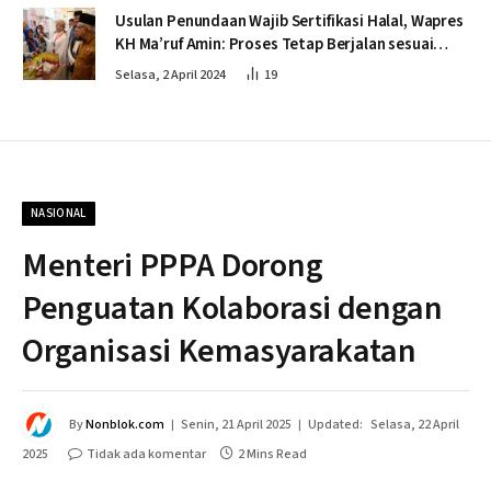
Usulan Penundaan Wajib Sertifikasi Halal, Wapres
KH Ma’ruf Amin: Proses Tetap Berjalan sesuai
Penahapan
Selasa, 2 April 2024
19
NASIONAL
Menteri PPPA Dorong
Penguatan Kolaborasi dengan
Organisasi Kemasyarakatan
By
Nonblok.com
Senin, 21 April 2025
Updated:
Selasa, 22 April
2025
Tidak ada komentar
2 Mins Read