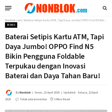
Nonblok.com
/
Baterai Setipis Kartu ATM, Tapi Daya Jumbo! OPPO Find N5 Bikin Pengguna Foldable Terpukau dengan Inovasi Baterai dan Daya Tahan Baru!
BISNIS
Baterai Setipis Kartu ATM, Tapi
Daya Jumbo! OPPO Find N5
Bikin Pengguna Foldable
Terpukau dengan Inovasi
Baterai dan Daya Tahan Baru!
By
Nonblok
Senin, 21 April 2025
Updated:
Selasa, 22 April
2025
Tidak ada komentar
5 Mins Read