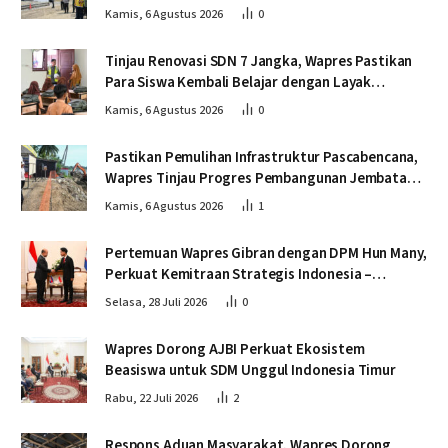
dan Tepat Waktu
Kamis, 6 Agustus 2026
0
Tinjau Renovasi SDN 7 Jangka, Wapres Pastikan
Para Siswa Kembali Belajar dengan Layak
Pascabencana
Kamis, 6 Agustus 2026
0
Pastikan Pemulihan Infrastruktur Pascabencana,
Wapres Tinjau Progres Pembangunan Jembatan
Krueng Tingkeum Bireuen
Kamis, 6 Agustus 2026
1
Pertemuan Wapres Gibran dengan DPM Hun Many,
Perkuat Kemitraan Strategis Indonesia –
Kamboja
Selasa, 28 Juli 2026
0
Wapres Dorong AJBI Perkuat Ekosistem
Beasiswa untuk SDM Unggul Indonesia Timur
Rabu, 22 Juli 2026
2
Respons Aduan Masyarakat, Wapres Dorong