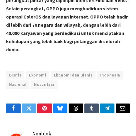
perangkat pintar yang dipimpin oleh seri Find dan Reno.
Selain perangkat, OPPO juga menghadirkan sistem
operasi ColorOS dan layanan internet. OPPO telah hadir
di lebih dari 70 negara dan wilayah, dengan lebih dari
40.000 karyawan yang berdedikasi untuk menciptakan
kehidupan yang lebih baik bagi pelanggan di seluruh
dunia.
Bisnis
Ekonomi
Ekonomi dan Bisnis
Indonesia
Nasional
Nusantara
Facebook
Twitter
Pinterest
Bluesky
Threads
Tumblr
Telegram
Email
Nonblok