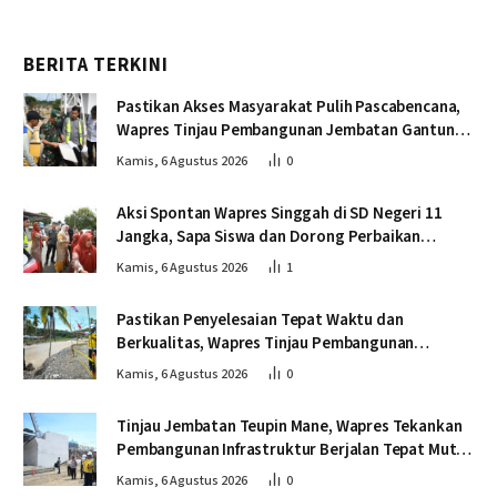
BERITA TERKINI
Pastikan Akses Masyarakat Pulih Pascabencana,
Wapres Tinjau Pembangunan Jembatan Gantung
Kendawi
Kamis, 6 Agustus 2026
0
Aksi Spontan Wapres Singgah di SD Negeri 11
Jangka, Sapa Siswa dan Dorong Perbaikan
Sekolah
Kamis, 6 Agustus 2026
1
Pastikan Penyelesaian Tepat Waktu dan
Berkualitas, Wapres Tinjau Pembangunan
Jembatan Lumut
Kamis, 6 Agustus 2026
0
Tinjau Jembatan Teupin Mane, Wapres Tekankan
Pembangunan Infrastruktur Berjalan Tepat Mutu
dan Tepat Waktu
Kamis, 6 Agustus 2026
0