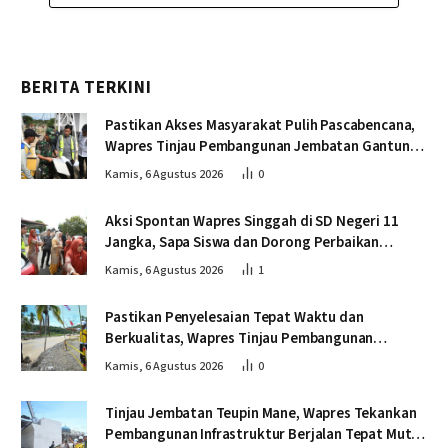
BERITA TERKINI
Pastikan Akses Masyarakat Pulih Pascabencana,
Wapres Tinjau Pembangunan Jembatan Gantung
Kendawi
Kamis, 6 Agustus 2026
0
Aksi Spontan Wapres Singgah di SD Negeri 11
Jangka, Sapa Siswa dan Dorong Perbaikan
Sekolah
Kamis, 6 Agustus 2026
1
Pastikan Penyelesaian Tepat Waktu dan
Berkualitas, Wapres Tinjau Pembangunan
Jembatan Lumut
Kamis, 6 Agustus 2026
0
Tinjau Jembatan Teupin Mane, Wapres Tekankan
Pembangunan Infrastruktur Berjalan Tepat Mutu