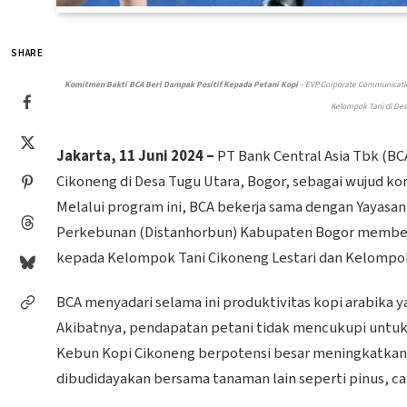
SHARE
Komitmen Bakti BCA Beri Dampak Positif Kepada Petani Kopi
– EVP Corporate Communicatio
Kelompok Tani di Des
Jakarta, 11 Juni 2024 –
PT Bank Central Asia Tbk (BC
Cikoneng di Desa Tugu Utara, Bogor, sebagai wujud 
Melalui program ini, BCA bekerja sama dengan Yayasan
Perkebunan (Distanhorbun) Kabupaten Bogor memberi
kepada Kelompok Tani Cikoneng Lestari dan Kelompok 
BCA menyadari selama ini produktivitas kopi arabika 
Akibatnya, pendapatan petani tidak mencukupi untuk 
Kebun Kopi Cikoneng berpotensi besar meningkatkan 
dibudidayakan bersama tanaman lain seperti pinus, cab