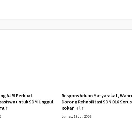
ng AJBI Perkuat
Respons Aduan Masyarakat, Wapr
easiswa untuk SDM Unggul
Dorong Rehabilitasi SDN 016 Serus
imur
Rokan Hilir
6
Jumat, 17 Juli 2026