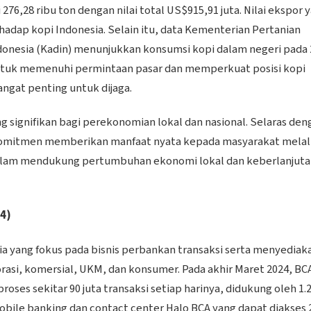
76,28 ribu ton dengan nilai total US$915,91 juta. Nilai ekspor 
adap kopi Indonesia. Selain itu, data Kementerian Pertanian
donesia (Kadin) menunjukkan konsumsi kopi dalam negeri pada 
ntuk memenuhi permintaan pasar dan memperkuat posisi kopi
angat penting untuk dijaga.
 signifikan bagi perekonomian lokal dan nasional. Selaras den
komitmen memberikan manfaat nyata kepada masyarakat melal
ata dalam mendukung pertumbuhan ekonomi lokal dan keberlanjut
24)
a yang fokus pada bisnis perbankan transaksi serta menyediak
orasi, komersial, UKM, dan konsumer. Pada akhir Maret 2024, BC
oses sekitar 90 juta transaksi setiap harinya, didukung oleh 1.
mobile banking dan contact center Halo BCA yang dapat diakses 