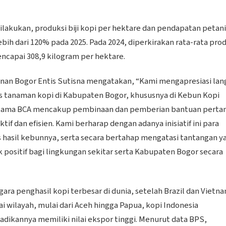
dilakukan, produksi biji kopi per hektare dan pendapatan petani
ih dari 120% pada 2025. Pada 2024, diperkirakan rata-rata pro
encapai 308,9 kilogram per hektare.
nan Bogor Entis Sutisna mengatakan, “Kami mengapresiasi la
s tanaman kopi di Kabupaten Bogor, khususnya di Kebun Kopi
bersama BCA mencakup pembinaan dan pemberian bantuan perta
if dan efisien. Kami berharap dengan adanya inisiatif ini para
s hasil kebunnya, serta secara bertahap mengatasi tantangan y
positif bagi lingkungan sekitar serta Kabupaten Bogor secara
ara penghasil kopi terbesar di dunia, setelah Brazil dan Vietna
i wilayah, mulai dari Aceh hingga Papua, kopi Indonesia
dikannya memiliki nilai ekspor tinggi. Menurut data BPS,