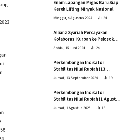
Enam Lapangan Migas Baru Siap
yang
Kerek Lifting Minyak Nasional
Minggu, 4 Agustus 2024
24
2023
Allianz Syariah Percayakan
Kolaborasi Kurban ke Pelosok
Negeri bersama Dompet Dhuafa
Sabtu, 15 Juni 2024
24
gan
Perkembangan Indikator
ui
Stabilitas Nilai Rupiah (13
an
September 2024)
Jumat, 13 September 2024
19
Perkembangan Indikator
Stabilitas Nilai Rupiah (1 Agustus
2025)
Jumat, 1 Agustus 2025
18
an
A
258
24