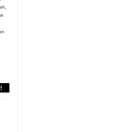
ah,
uk
an
Email