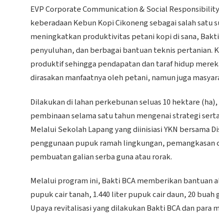
EVP Corporate Communication & Social Responsibilit
keberadaan Kebun Kopi Cikoneng sebagai salah satu 
meningkatkan produktivitas petani kopi di sana, Bakt
penyuluhan, dan berbagai bantuan teknis pertanian. Kam
produktif sehingga pendapatan dan taraf hidup merek
dirasakan manfaatnya oleh petani, namun juga masyara
Dilakukan di lahan perkebunan seluas 10 hektare (ha
pembinaan selama satu tahun mengenai strategi serta
Melalui Sekolah Lapang yang diinisiasi YKN bersama D
penggunaan pupuk ramah lingkungan, pemangkasan caba
pembuatan galian serba guna atau rorak.
Melalui program ini, Bakti BCA memberikan bantuan al
pupuk cair tanah, 1.440 liter pupuk cair daun, 20 bua
Upaya revitalisasi yang dilakukan Bakti BCA dan para 