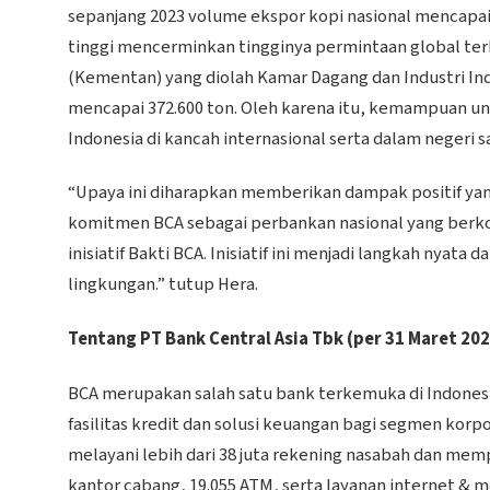
sepanjang 2023 volume ekspor kopi nasional mencapai 2
tinggi mencerminkan tingginya permintaan global terh
(Kementan) yang diolah Kamar Dagang dan Industri In
mencapai 372.600 ton. Oleh karena itu, kemampuan u
Indonesia di kancah internasional serta dalam negeri s
“Upaya ini diharapkan memberikan dampak positif yang
komitmen BCA sebagai perbankan nasional yang ber
inisiatif Bakti BCA. Inisiatif ini menjadi langkah ny
lingkungan.” tutup Hera.
Tentang PT Bank Central Asia Tbk (per 31 Maret 20
BCA merupakan salah satu bank terkemuka di Indonesi
fasilitas kredit dan solusi keuangan bagi segmen korp
melayani lebih dari 38 juta rekening nasabah dan mempr
kantor cabang, 19.055 ATM, serta layanan internet & 