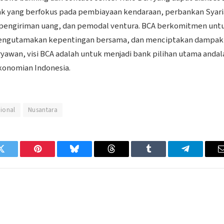
nak yang berfokus pada pembiayaan kendaraan, perbankan Syari
l, pengiriman uang, dan pemodal ventura. BCA berkomitmen unt
mengutamakan kepentingan bersama, dan menciptakan dampak
aryawan, visi BCA adalah untuk menjadi bank pilihan utama andal
konomian Indonesia.
ional
Nusantara
Twitter
Pinterest
Bluesky
Threads
Tumblr
Telegram