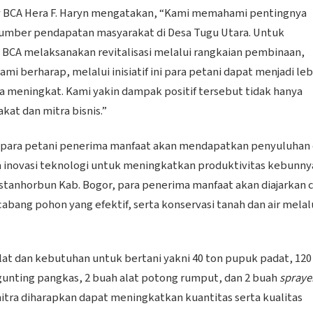
y BCA Hera F. Haryn mengatakan, “Kami memahami pentingnya
sumber pendapatan masyarakat di Desa Tugu Utara. Untuk
i BCA melaksanakan revitalisasi melalui rangkaian pembinaan,
i berharap, melalui inisiatif ini para petani dapat menjadi leb
a meningkat. Kami yakin dampak positif tersebut tidak hanya
kat dan mitra bisnis.”
), para petani penerima manfaat akan mendapatkan penyuluhan
 inovasi teknologi untuk meningkatkan produktivitas kebunny
istanhorbun Kab. Bogor, para penerima manfaat akan diajarkan 
ng pohon yang efektif, serta konservasi tanah dan air melal
at dan kebutuhan untuk bertani yakni 40 ton pupuk padat, 120 
h gunting pangkas, 2 buah alat potong rumput, dan 2 buah
spraye
mitra diharapkan dapat meningkatkan kuantitas serta kualitas