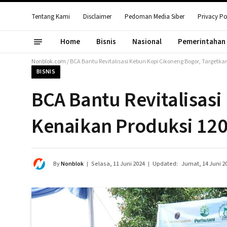
Tentang Kami
Disclaimer
Pedoman Media Siber
Privacy Po
Home
Bisnis
Nasional
Pemerintahan
Nonblok.com
/
BCA Bantu Revitalisasi Kebun Kopi Cikoneng Bogor, Targetk
BISNIS
BCA Bantu Revitalisas
Kenaikan Produksi 12
By
Nonblok
Selasa, 11 Juni 2024
Updated:
Jumat, 14 Juni 2