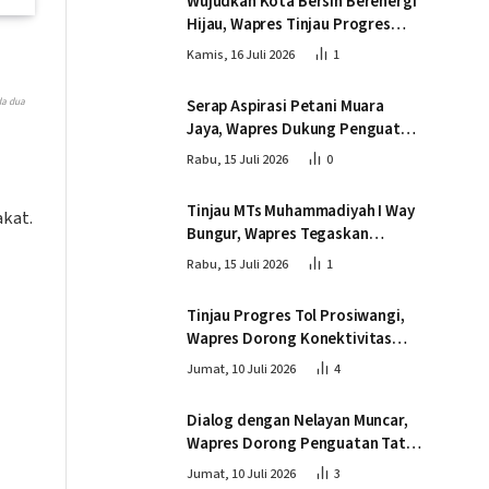
Wujudkan Kota Bersih Berenergi
Hijau, Wapres Tinjau Progres
Pembangunan PSEL di
Kamis, 16 Juli 2026
1
Palembang
da dua
Serap Aspirasi Petani Muara
Jaya, Wapres Dukung Penguatan
Ekosistem Singkong untuk
Rabu, 15 Juli 2026
0
Swasembada Pangan
Tinjau MTs Muhammadiyah I Way
kat.
Bungur, Wapres Tegaskan
Pembangunan SDM Harus
Rabu, 15 Juli 2026
1
Menjangkau Seluruh Sekolah
Tinjau Progres Tol Prosiwangi,
Wapres Dorong Konektivitas
dan Pertumbuhan Ekonomi
Jumat, 10 Juli 2026
4
Dialog dengan Nelayan Muncar,
Wapres Dorong Penguatan Tata
Kelola dan Produktivitas Sektor
Jumat, 10 Juli 2026
3