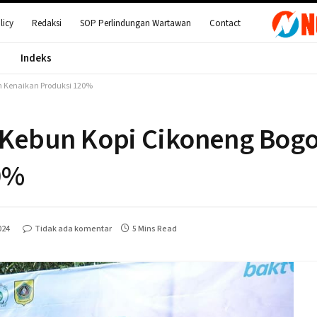
licy
Redaksi
SOP Perlindungan Wartawan
Contact
Indeks
an Kenaikan Produksi 120%
i Kebun Kopi Cikoneng Bogo
0%
024
Tidak ada komentar
5 Mins Read