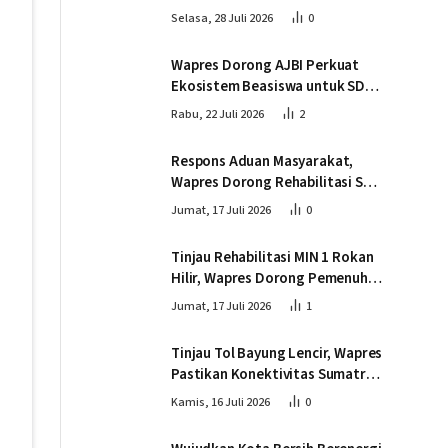
Kemitraan Strategis Indonesia –
Selasa, 28 Juli 2026
0
Kamboja
Wapres Dorong AJBI Perkuat
Ekosistem Beasiswa untuk SDM
Unggul Indonesia Timur
Rabu, 22 Juli 2026
2
Respons Aduan Masyarakat,
Wapres Dorong Rehabilitasi SDN
016 Serusa Rokan Hilir
Jumat, 17 Juli 2026
0
Tinjau Rehabilitasi MIN 1 Rokan
Hilir, Wapres Dorong Pemenuhan
Sarana Prasarana Pendidikan
Jumat, 17 Juli 2026
1
Tinjau Tol Bayung Lencir, Wapres
Pastikan Konektivitas Sumatra
Berjalan Optimal
Kamis, 16 Juli 2026
0