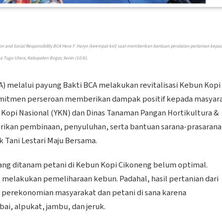
n and Social Responsibility BCA Hera F. Haryn (keempat kiri) saat memberikan bantuan peralatan pertanian kepa
a Tugu Utara, Kabupaten Bogor, Senin (10/6).
A) melalui payung Bakti BCA melakukan revitalisasi Kebun Kopi
komitmen perseroan memberikan dampak positif kepada masyara
 Kopi Nasional (YKN) dan Dinas Tanaman Pangan Hortikultura &
kan pembinaan, penyuluhan, serta bantuan sarana-prasarana
Tani Lestari Maju Bersama.
yang ditanam petani di Kebun Kopi Cikoneng belum optimal.
melakukan pemeliharaan kebun. Padahal, hasil pertanian dari
perekonomian masyarakat dan petani di sana karena
ai, alpukat, jambu, dan jeruk.