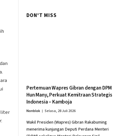
Perikanan
DON'T MISS
ih
 dan
a.
cara
Pertemuan Wapres Gibran dengan DPM
ui
Hun Many, Perkuat Kemitraan Strategis
Indonesia – Kamboja
Nonblok
Selasa, 28 Juli 2026
liter
r
.
Wakil Presiden (Wapres) Gibran Rakabuming
menerima kunjungan Deputi Perdana Menteri