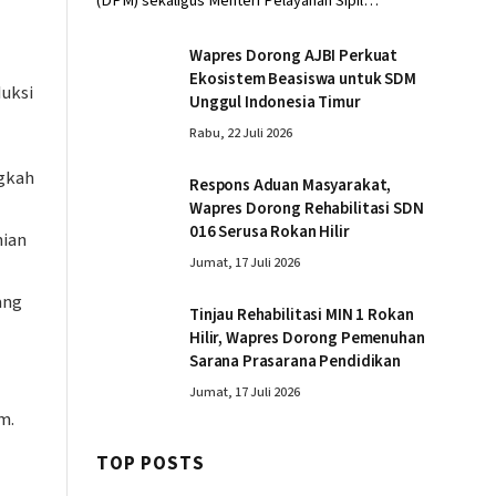
(DPM) sekaligus Menteri Pelayanan Sipil…
Wapres Dorong AJBI Perkuat
Ekosistem Beasiswa untuk SDM
duksi
Unggul Indonesia Timur
Rabu, 22 Juli 2026
ngkah
Respons Aduan Masyarakat,
Wapres Dorong Rehabilitasi SDN
016 Serusa Rokan Hilir
nian
Jumat, 17 Juli 2026
ang
Tinjau Rehabilitasi MIN 1 Rokan
Hilir, Wapres Dorong Pemenuhan
Sarana Prasarana Pendidikan
Jumat, 17 Juli 2026
m.
TOP POSTS