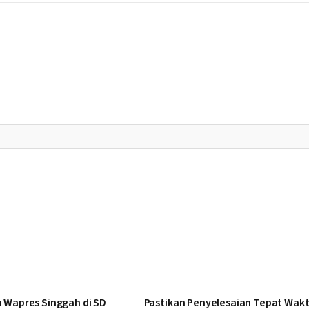
 Wapres Singgah di SD
Pastikan Penyelesaian Tepat Wak