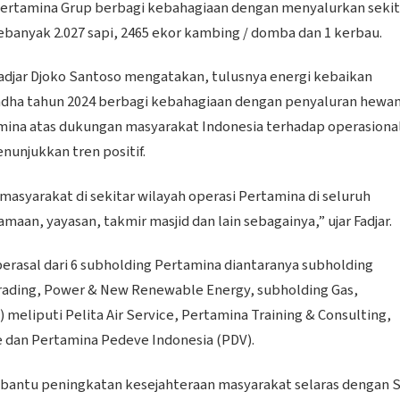
Pertamina Grup berbagi kebahagiaan dengan menyalurkan sekit
sebanyak 2.027 sapi, 2465 ekor kambing / domba dan 1 kerbau.
adjar Djoko Santoso mengatakan, tulusnya energi kebaikan
dha tahun 2024 berbagi kebahagiaan dengan penyaluran hewa
mina atas dukungan masyarakat Indonesia terhadap operasiona
nunjukkan tren positif.
asyarakat di sekitar wilayah operasi Pertamina di seluruh
an, yayasan, takmir masjid dan lain sebagainya,” ujar Fadjar.
rasal dari 6 subholding Pertamina diantaranya subholding
rading, Power & New Renewable Energy, subholding Gas,
 meliputi Pelita Air Service, Pertamina Training & Consulting,
e dan Pertamina Pedeve Indonesia (PDV).
bantu peningkatan kesejahteraan masyarakat selaras dengan 