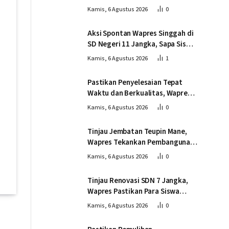
Pembangunan Jembatan
Kamis, 6 Agustus 2026
0
Gantung Kendawi
Aksi Spontan Wapres Singgah di
SD Negeri 11 Jangka, Sapa Siswa
dan Dorong Perbaikan Sekolah
Kamis, 6 Agustus 2026
1
Pastikan Penyelesaian Tepat
Waktu dan Berkualitas, Wapres
Tinjau Pembangunan Jembatan
Kamis, 6 Agustus 2026
0
Lumut
Tinjau Jembatan Teupin Mane,
Wapres Tekankan Pembangunan
Infrastruktur Berjalan Tepat
Kamis, 6 Agustus 2026
0
Mutu dan Tepat Waktu
Tinjau Renovasi SDN 7 Jangka,
Wapres Pastikan Para Siswa
Kembali Belajar dengan Layak
Kamis, 6 Agustus 2026
0
Pascabencana