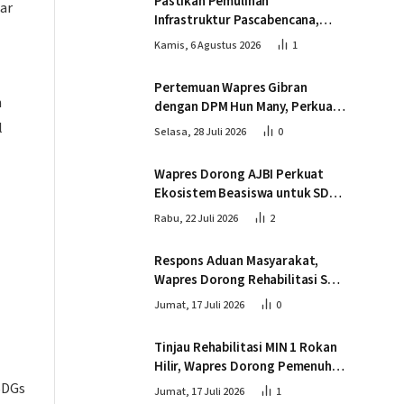
Pastikan Pemulihan
ar
Infrastruktur Pascabencana,
Wapres Tinjau Progres
Kamis, 6 Agustus 2026
1
Pembangunan Jembatan Krueng
Tingkeum Bireuen
Pertemuan Wapres Gibran
n
dengan DPM Hun Many, Perkuat
Kemitraan Strategis Indonesia –
l
Selasa, 28 Juli 2026
0
Kamboja
Wapres Dorong AJBI Perkuat
Ekosistem Beasiswa untuk SDM
Unggul Indonesia Timur
Rabu, 22 Juli 2026
2
Respons Aduan Masyarakat,
Wapres Dorong Rehabilitasi SDN
016 Serusa Rokan Hilir
Jumat, 17 Juli 2026
0
Tinjau Rehabilitasi MIN 1 Rokan
Hilir, Wapres Dorong Pemenuhan
Sarana Prasarana Pendidikan
SDGs
Jumat, 17 Juli 2026
1