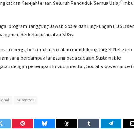
ingkatkan Kesejahteraan Seluruh Penduduk Semua Usia,” imbu
bagai program Tanggung Jawab Sosial dan Lingkungan (TJSL) se
bangunan Berkelanjutan atau SDGs.
ansisi energi, berkomitmen dalam mendukung target Net Zero
ram yang berdampak langsung pada capaian Sustainable
ejalan dengan penerapan Environmental, Social & Governance (
ional
Nusantara
Twitter
Pinterest
Bluesky
Threads
Tumblr
Telegram