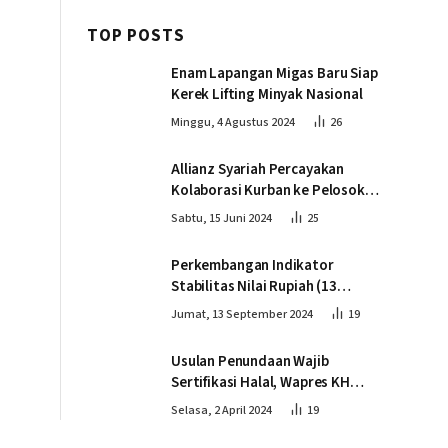
TOP POSTS
Enam Lapangan Migas Baru Siap
Kerek Lifting Minyak Nasional
Minggu, 4 Agustus 2024
26
Allianz Syariah Percayakan
Kolaborasi Kurban ke Pelosok
Negeri bersama Dompet Dhuafa
Sabtu, 15 Juni 2024
25
Perkembangan Indikator
Stabilitas Nilai Rupiah (13
September 2024)
Jumat, 13 September 2024
19
Usulan Penundaan Wajib
Sertifikasi Halal, Wapres KH
Ma’ruf Amin: Proses Tetap
Selasa, 2 April 2024
19
Berjalan sesuai Penahapan