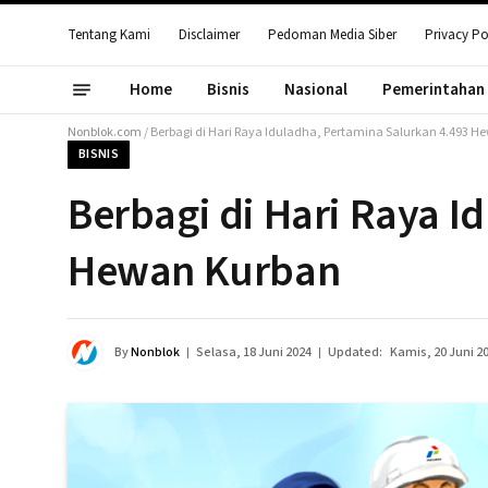
Tentang Kami
Disclaimer
Pedoman Media Siber
Privacy Po
Home
Bisnis
Nasional
Pemerintahan
Nonblok.com
/
Berbagi di Hari Raya Iduladha, Pertamina Salurkan 4.493 
BISNIS
Berbagi di Hari Raya I
Hewan Kurban
By
Nonblok
Selasa, 18 Juni 2024
Updated:
Kamis, 20 Juni 2