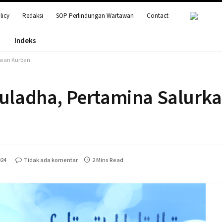
licy
Redaksi
SOP Perlindungan Wartawan
Contact
Indeks
Hewan Kurban
duladha, Pertamina Salurk
024
Tidak ada komentar
2 Mins Read