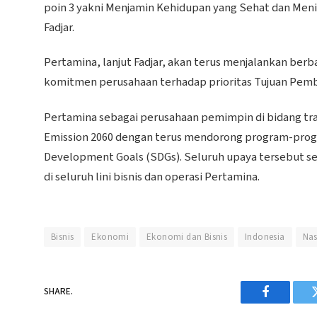
poin 3 yakni Menjamin Kehidupan yang Sehat dan Men
Fadjar.
Pertamina, lanjut Fadjar, akan terus menjalankan ber
komitmen perusahaan terhadap prioritas Tujuan Pem
Pertamina sebagai perusahaan pemimpin di bidang tr
Emission 2060 dengan terus mendorong program-prog
Development Goals (SDGs). Seluruh upaya tersebut s
di seluruh lini bisnis dan operasi Pertamina.
Bisnis
Ekonomi
Ekonomi dan Bisnis
Indonesia
Nas
SHARE.
Facebook