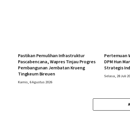
Pastikan Pemulihan Infrastruktur
Pertemuan W
Pascabencana, Wapres Tinjau Progres
DPM Hun Man
Pembangunan Jembatan Krueng
Strategis In
Tingkeum Bireuen
Selasa, 28 Juli 2
Kamis, 6 Agustus 2026