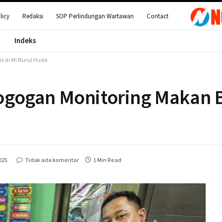
licy
Redaksi
SOP Perlindungan Wartawan
Contact
Indeks
s di MI Nurul Huda
ogan Monitoring Makan Be
025
Tidak ada komentar
1 Min Read