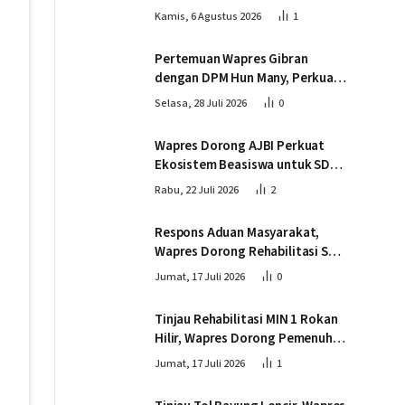
Wapres Tinjau Progres
Kamis, 6 Agustus 2026
1
Pembangunan Jembatan Krueng
Tingkeum Bireuen
Pertemuan Wapres Gibran
dengan DPM Hun Many, Perkuat
Kemitraan Strategis Indonesia –
Selasa, 28 Juli 2026
0
Kamboja
Wapres Dorong AJBI Perkuat
Ekosistem Beasiswa untuk SDM
Unggul Indonesia Timur
Rabu, 22 Juli 2026
2
Respons Aduan Masyarakat,
Wapres Dorong Rehabilitasi SDN
016 Serusa Rokan Hilir
Jumat, 17 Juli 2026
0
Tinjau Rehabilitasi MIN 1 Rokan
Hilir, Wapres Dorong Pemenuhan
Sarana Prasarana Pendidikan
Jumat, 17 Juli 2026
1