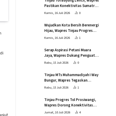
Tinjau Tol Bayung Lencir, Wapres
Pastikan Konektivitas Sumatra
Berjalan Optimal
Kamis, 16 Juli 2026
0
Wujudkan Kota Bersih Berenergi
Hijau, Wapres Tinjau Progres
n
Pembangunan PSEL di
Kamis, 16 Juli 2026
1
Palembang
Serap Aspirasi Petani Muara
di
Jaya, Wapres Dukung Penguatan
Ekosistem Singkong untuk
Rabu, 15 Juli 2026
0
Swasembada Pangan
Tinjau MTs Muhammadiyah I Way
Bungur, Wapres Tegaskan
Pembangunan SDM Harus
Rabu, 15 Juli 2026
1
Menjangkau Seluruh Sekolah
Tinjau Progres Tol Prosiwangi,
Wapres Dorong Konektivitas
dan Pertumbuhan Ekonomi
Jumat, 10 Juli 2026
4
anjut