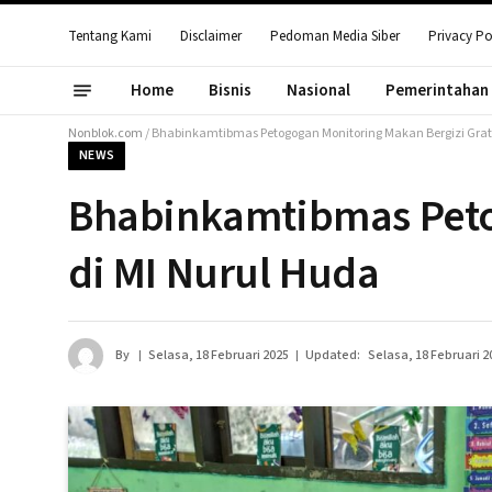
Tentang Kami
Disclaimer
Pedoman Media Siber
Privacy Po
Home
Bisnis
Nasional
Pemerintahan
Nonblok.com
/
Bhabinkamtibmas Petogogan Monitoring Makan Bergizi Grati
NEWS
Bhabinkamtibmas Petog
di MI Nurul Huda
By
Selasa, 18 Februari 2025
Updated:
Selasa, 18 Februari 2