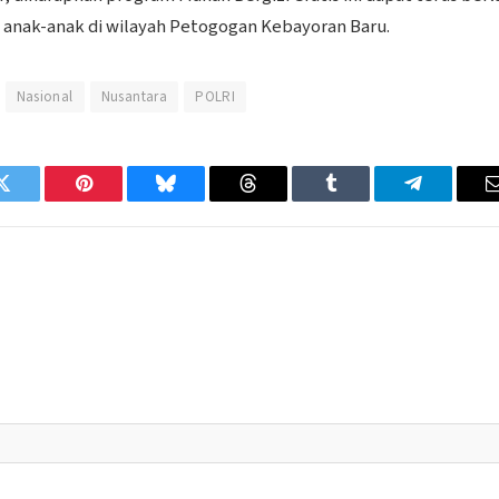
anak-anak di wilayah Petogogan Kebayoran Baru.
Nasional
Nusantara
POLRI
Twitter
Pinterest
Bluesky
Threads
Tumblr
Telegram