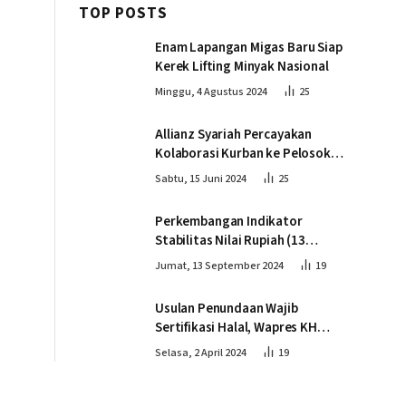
TOP POSTS
Enam Lapangan Migas Baru Siap
Kerek Lifting Minyak Nasional
Minggu, 4 Agustus 2024
25
Allianz Syariah Percayakan
Kolaborasi Kurban ke Pelosok
Negeri bersama Dompet Dhuafa
Sabtu, 15 Juni 2024
25
Perkembangan Indikator
Stabilitas Nilai Rupiah (13
September 2024)
Jumat, 13 September 2024
19
Usulan Penundaan Wajib
Sertifikasi Halal, Wapres KH
Ma’ruf Amin: Proses Tetap
Selasa, 2 April 2024
19
Berjalan sesuai Penahapan