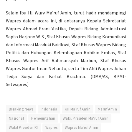
Selain Ibu Hj. Wury Ma’ruf Amin, turut hadir mendampingi
Wapres dalam acara ini, di antaranya Kepala Sekretariat
Wapres Ahmad Erani Yustika, Deputi Bidang Administrasi
Sapto Harjono W. S., Staf Khusus Wapres Bidang Komunikasi
dan Informasi Masduki Baidlowi, Staf Khusus Wapres Bidang
Politik dan Hubungan Kelembagaan Robikin Emhas, Staf
Khusus Wapres Arif Rahmansyah Marbun, Staf Khusus
Wapres Guntur Iman Nefianto, serta Tim Ahli Wapres Johan
Tedja Surya dan Farhat Brachma. (DMA/AS, BPMI-
Setwapres)
Breaking News
Indonesia
KH Ma'ruf Amin
Maruf Amin
Nasional
Pemerintahan
Wakil Presiden Ma'ruf Amin
Wakil Presiden RI
Wapres
Wapres Ma'ruf Amin