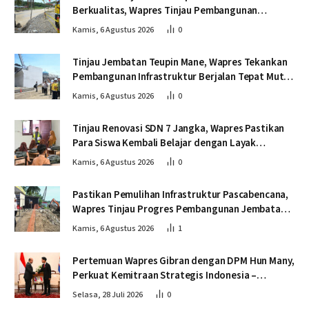
Berkualitas, Wapres Tinjau Pembangunan
Jembatan Lumut
Kamis, 6 Agustus 2026
0
Tinjau Jembatan Teupin Mane, Wapres Tekankan
Pembangunan Infrastruktur Berjalan Tepat Mutu
dan Tepat Waktu
Kamis, 6 Agustus 2026
0
Tinjau Renovasi SDN 7 Jangka, Wapres Pastikan
Para Siswa Kembali Belajar dengan Layak
Pascabencana
Kamis, 6 Agustus 2026
0
Pastikan Pemulihan Infrastruktur Pascabencana,
Wapres Tinjau Progres Pembangunan Jembatan
Krueng Tingkeum Bireuen
Kamis, 6 Agustus 2026
1
Pertemuan Wapres Gibran dengan DPM Hun Many,
Perkuat Kemitraan Strategis Indonesia –
Kamboja
Selasa, 28 Juli 2026
0