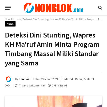
Nonblok.com
/
Deteksi Dini Stunting, Wapres KH Ma’ruf Amin Minta Program Timbang Massal Miliki Standar yang Sama
NEWS
Deteksi Dini Stunting, Wapres
KH Ma’ruf Amin Minta Program
Timbang Massal Miliki Standar
yang Sama
By
Nonblok
Rabu, 27 Maret 2024
Updated:
Rabu, 27 Maret
2024
Tidak ada komentar
2 Mins Read