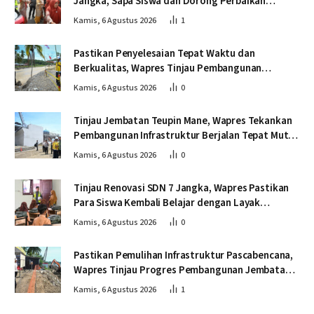
Jangka, Sapa Siswa dan Dorong Perbaikan
Sekolah
Kamis, 6 Agustus 2026
1
Pastikan Penyelesaian Tepat Waktu dan
Berkualitas, Wapres Tinjau Pembangunan
Jembatan Lumut
Kamis, 6 Agustus 2026
0
Tinjau Jembatan Teupin Mane, Wapres Tekankan
Pembangunan Infrastruktur Berjalan Tepat Mutu
dan Tepat Waktu
Kamis, 6 Agustus 2026
0
Tinjau Renovasi SDN 7 Jangka, Wapres Pastikan
Para Siswa Kembali Belajar dengan Layak
Pascabencana
Kamis, 6 Agustus 2026
0
Pastikan Pemulihan Infrastruktur Pascabencana,
Wapres Tinjau Progres Pembangunan Jembatan
Krueng Tingkeum Bireuen
Kamis, 6 Agustus 2026
1