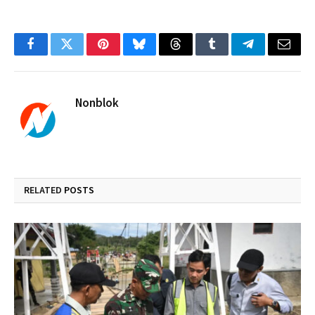
Facebook
Twitter
Pinterest
Bluesky
Threads
Tumblr
Telegram
Email
Nonblok
RELATED
POSTS