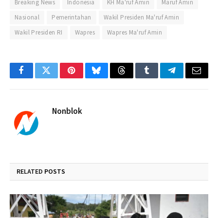
Breaking News
Indonesia
KH Ma'ruf Amin
Maruf Amin
Nasional
Pemerintahan
Wakil Presiden Ma'ruf Amin
Wakil Presiden RI
Wapres
Wapres Ma'ruf Amin
Facebook
Twitter
Pinterest
Bluesky
Threads
Tumblr
Telegram
Email
Nonblok
RELATED
POSTS