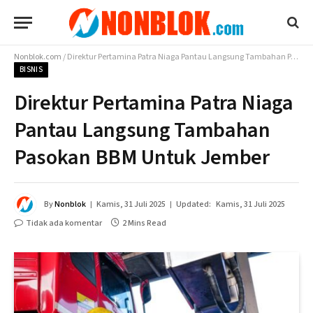
Nonblok.com
/
Direktur Pertamina Patra Niaga Pantau Langsung Tambahan Pasokan BBM Untuk Jember
BISNIS
Direktur Pertamina Patra Niaga
Pantau Langsung Tambahan
Pasokan BBM Untuk Jember
By
Nonblok
Kamis, 31 Juli 2025
Updated:
Kamis, 31 Juli 2025
Tidak ada komentar
2 Mins Read