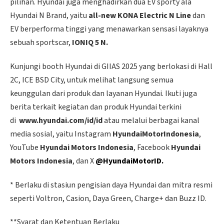
pilihan. Hyundai juga menghadirkan dua EV sporty ala
Hyundai N Brand, yaitu
all-new KONA Electric N Line
dan
EV berperforma tinggi yang menawarkan sensasi layaknya
sebuah sportscar,
IONIQ 5 N.
Kunjungi booth Hyundai di GIIAS 2025 yang berlokasi di Hall
2C, ICE BSD City, untuk melihat langsung semua
keunggulan dari produk dan layanan Hyundai. Ikuti juga
berita terkait kegiatan dan produk Hyundai terkini
di
www.hyundai.com/id/id
atau melalui berbagai kanal
media sosial, yaitu Instagram
HyundaiMotorIndonesia
,
YouTube
Hyundai Motors Indonesia
, Facebook
Hyundai
Motors Indonesia
, dan X
@HyundaiMotorID.
* Berlaku di stasiun pengisian daya Hyundai dan mitra resmi
seperti Voltron, Casion, Daya Green, Charge+ dan Buzz ID.
**Syarat dan Ketentuan Berlaku