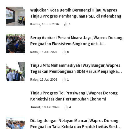
Wujudkan Kota Bersih Berenergi Hijau, Wapres
Tinjau Progres Pembangunan PSEL di Palembang
Kamis, 16 Juli 2026
1
Serap Aspirasi Petani Muara Jaya, Wapres Dukung
Penguatan Ekosistem Singkong untuk
Swasembada Pangan
Rabu, 15 Juli 2026
0
Tinjau MTs Muhammadiyah I Way Bungur, Wapres
Tegaskan Pembangunan SDM Harus Menjangkau
Seluruh Sekolah
Rabu, 15 Juli 2026
1
Tinjau Progres Tol Prosiwangi, Wapres Dorong
Konektivitas dan Pertumbuhan Ekonomi
Jumat, 10 Juli 2026
4
Dialog dengan Nelayan Muncar, Wapres Dorong
Penguatan Tata Kelola dan Produktivitas Sektor