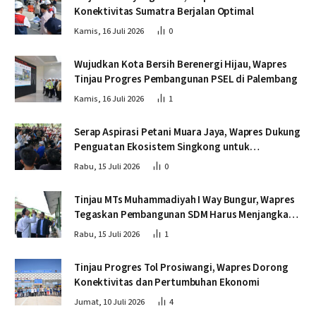
Konektivitas Sumatra Berjalan Optimal
Kamis, 16 Juli 2026
0
Wujudkan Kota Bersih Berenergi Hijau, Wapres
Tinjau Progres Pembangunan PSEL di Palembang
Kamis, 16 Juli 2026
1
Serap Aspirasi Petani Muara Jaya, Wapres Dukung
Penguatan Ekosistem Singkong untuk
Swasembada Pangan
Rabu, 15 Juli 2026
0
Tinjau MTs Muhammadiyah I Way Bungur, Wapres
Tegaskan Pembangunan SDM Harus Menjangkau
Seluruh Sekolah
Rabu, 15 Juli 2026
1
Tinjau Progres Tol Prosiwangi, Wapres Dorong
Konektivitas dan Pertumbuhan Ekonomi
Jumat, 10 Juli 2026
4