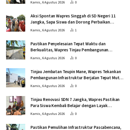
Kendawi
Kamis, 6 Agustus 2026
0
Aksi Spontan Wapres Singgah di SD Negeri 11
Jangka, Sapa Siswa dan Dorong Perbaikan
Sekolah
Kamis, 6 Agustus 2026
1
Pastikan Penyelesaian Tepat Waktu dan
Berkualitas, Wapres Tinjau Pembangunan
Jembatan Lumut
Kamis, 6 Agustus 2026
0
Tinjau Jembatan Teupin Mane, Wapres Tekankan
Pembangunan Infrastruktur Berjalan Tepat Mutu
dan Tepat Waktu
Kamis, 6 Agustus 2026
0
Tinjau Renovasi SDN 7 Jangka, Wapres Pastikan
Para Siswa Kembali Belajar dengan Layak
Pascabencana
Kamis, 6 Agustus 2026
0
Pastikan Pemulihan Infrastruktur Pascabencana,