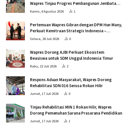
Wapres Tinjau Progres Pembangunan Jembatan
Krueng Tingkeum Bireuen
Kamis, 6 Agustus 2026
1
Pertemuan Wapres Gibran dengan DPM Hun Many,
Perkuat Kemitraan Strategis Indonesia –
Kamboja
Selasa, 28 Juli 2026
0
Wapres Dorong AJBI Perkuat Ekosistem
Beasiswa untuk SDM Unggul Indonesia Timur
Rabu, 22 Juli 2026
2
Respons Aduan Masyarakat, Wapres Dorong
Rehabilitasi SDN 016 Serusa Rokan Hilir
Jumat, 17 Juli 2026
0
Tinjau Rehabilitasi MIN 1 Rokan Hilir, Wapres
Dorong Pemenuhan Sarana Prasarana Pendidikan
Jumat, 17 Juli 2026
1