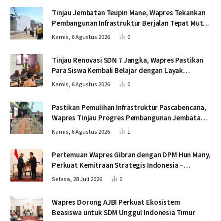
Tinjau Jembatan Teupin Mane, Wapres Tekankan
Pembangunan Infrastruktur Berjalan Tepat Mutu
dan Tepat Waktu
Kamis, 6 Agustus 2026
0
Tinjau Renovasi SDN 7 Jangka, Wapres Pastikan
Para Siswa Kembali Belajar dengan Layak
Pascabencana
Kamis, 6 Agustus 2026
0
Pastikan Pemulihan Infrastruktur Pascabencana,
Wapres Tinjau Progres Pembangunan Jembatan
Krueng Tingkeum Bireuen
Kamis, 6 Agustus 2026
1
Pertemuan Wapres Gibran dengan DPM Hun Many,
Perkuat Kemitraan Strategis Indonesia –
Kamboja
Selasa, 28 Juli 2026
0
Wapres Dorong AJBI Perkuat Ekosistem
Beasiswa untuk SDM Unggul Indonesia Timur