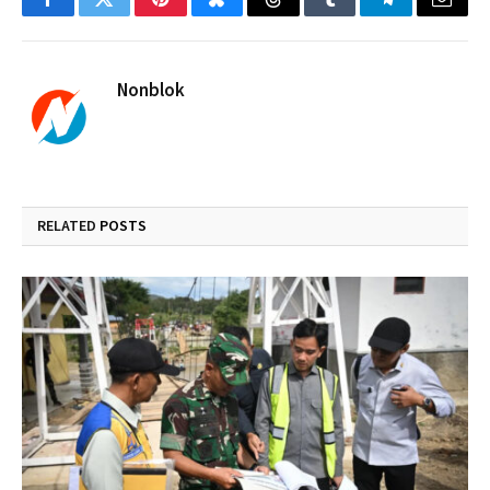
Facebook
Twitter
Pinterest
Bluesky
Threads
Tumblr
Telegram
Email
Nonblok
RELATED
POSTS