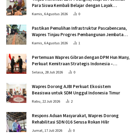
Para Siswa Kembali Belajar dengan Layak
Pascabencana
Kamis, 6 Agustus 2026
0
Pastikan Pemulihan Infrastruktur Pascabencana,
Wapres Tinjau Progres Pembangunan Jembatan
Krueng Tingkeum Bireuen
Kamis, 6 Agustus 2026
1
Pertemuan Wapres Gibran dengan DPM Hun Many,
Perkuat Kemitraan Strategis Indonesia –
Kamboja
Selasa, 28 Juli 2026
0
Wapres Dorong AJBI Perkuat Ekosistem
Beasiswa untuk SDM Unggul Indonesia Timur
Rabu, 22 Juli 2026
2
Respons Aduan Masyarakat, Wapres Dorong
Rehabilitasi SDN 016 Serusa Rokan Hilir
Jumat, 17 Juli 2026
0