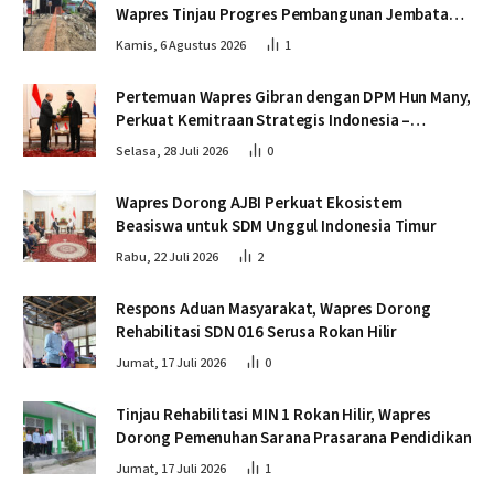
Wapres Tinjau Progres Pembangunan Jembatan
Krueng Tingkeum Bireuen
Kamis, 6 Agustus 2026
1
Pertemuan Wapres Gibran dengan DPM Hun Many,
Perkuat Kemitraan Strategis Indonesia –
Kamboja
Selasa, 28 Juli 2026
0
Wapres Dorong AJBI Perkuat Ekosistem
Beasiswa untuk SDM Unggul Indonesia Timur
Rabu, 22 Juli 2026
2
Respons Aduan Masyarakat, Wapres Dorong
Rehabilitasi SDN 016 Serusa Rokan Hilir
Jumat, 17 Juli 2026
0
Tinjau Rehabilitasi MIN 1 Rokan Hilir, Wapres
Dorong Pemenuhan Sarana Prasarana Pendidikan
Jumat, 17 Juli 2026
1