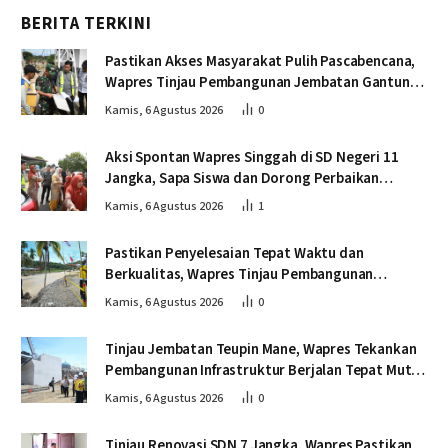
BERITA TERKINI
Pastikan Akses Masyarakat Pulih Pascabencana,
Wapres Tinjau Pembangunan Jembatan Gantung
Kendawi
Kamis, 6 Agustus 2026
0
Aksi Spontan Wapres Singgah di SD Negeri 11
Jangka, Sapa Siswa dan Dorong Perbaikan
Sekolah
Kamis, 6 Agustus 2026
1
Pastikan Penyelesaian Tepat Waktu dan
Berkualitas, Wapres Tinjau Pembangunan
Jembatan Lumut
Kamis, 6 Agustus 2026
0
Tinjau Jembatan Teupin Mane, Wapres Tekankan
Pembangunan Infrastruktur Berjalan Tepat Mutu
dan Tepat Waktu
Kamis, 6 Agustus 2026
0
Tinjau Renovasi SDN 7 Jangka, Wapres Pastikan