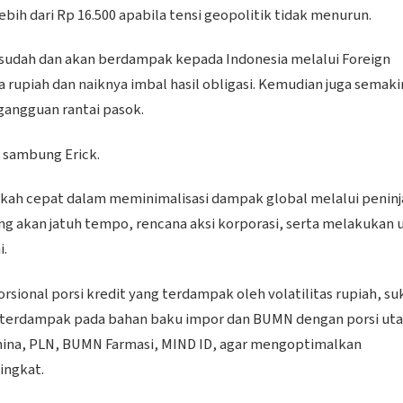
ebih dari Rp 16.500 apabila tensi geopolitik tidak menurun.
t sudah dan akan berdampak kepada Indonesia melalui Foreign
rupiah dan naiknya imbal hasil obligasi. Kemudian juga semaki
gangguan rantai pasok.
 sambung Erick.
kah cepat dalam meminimalisasi dampak global melalui penin
ng akan jatuh tempo, rencana aksi korporasi, serta melakukan u
i.
ional porsi kredit yang terdampak oleh volatilitas rupiah, su
 terdampak pada bahan baku impor dan BUMN dengan porsi ut
tamina, PLN, BUMN Farmasi, MIND ID, agar mengoptimalkan
ingkat.