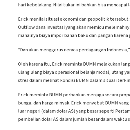
hari kebelakang. Nilai tukar ini bahkan bisa mencapai l
Erick menilai situasi ekonomi dan geopolitik tersebu
Outflow dana investasi yang akan memicu melemahnya 
mahalnya biaya impor bahan baku dan pangan karena 
“Dan akan menggerus neraca perdagangan Indonesia,”
Oleh karena itu, Erick meminta BUMN melakukan lang
ulang ulang biaya operasional belanja modal, utang ya
stres dalam melihat kondisi BUMN dalam situasi terkin
Erick meminta BUMN perbankan menjaga secara propors
bunga, dan harga minyak. Erick menyebut BUMN yang
luar negeri (dalam dolar AS) yang besar seperti Per
pembelian dolar AS dalam jumlah besar dalam waktu s