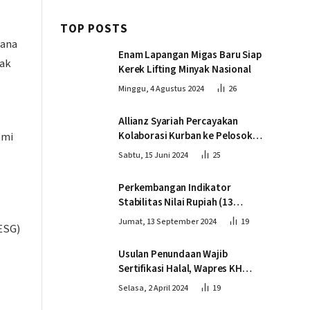
TOP POSTS
cana
Enam Lapangan Migas Baru Siap
pak
Kerek Lifting Minyak Nasional
Minggu, 4 Agustus 2024
26
Allianz Syariah Percayakan
Kolaborasi Kurban ke Pelosok
omi
Negeri bersama Dompet Dhuafa
Sabtu, 15 Juni 2024
25
Perkembangan Indikator
Stabilitas Nilai Rupiah (13
September 2024)
Jumat, 13 September 2024
19
ESG)
Usulan Penundaan Wajib
Sertifikasi Halal, Wapres KH
Ma’ruf Amin: Proses Tetap
Selasa, 2 April 2024
19
Berjalan sesuai Penahapan