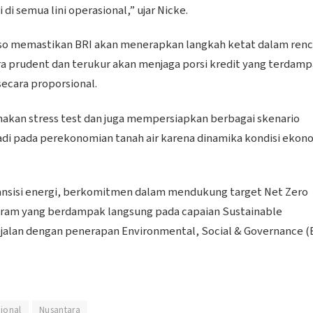
di semua lini operasional,” ujar Nicke.
rso memastikan BRI akan menerapkan langkah ketat dalam ren
cara prudent dan terukur akan menjaga porsi kredit yang terdam
secara proporsional.
nakan stress test dan juga mempersiapkan berbagai skenario
i pada perekonomian tanah air karena dinamika kondisi ekon
ansisi energi, berkomitmen dalam mendukung target Net Zero
ram yang berdampak langsung pada capaian Sustainable
ejalan dengan penerapan Environmental, Social & Governance (
ional
Nusantara