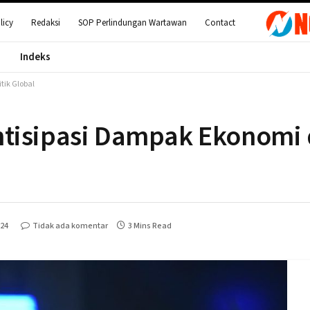
licy
Redaksi
SOP Perlindungan Wartawan
Contact
Indeks
tik Global
ntisipasi Dampak Ekonomi
024
Tidak ada komentar
3 Mins Read