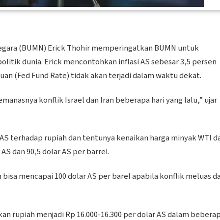
 Negara (BUMN) Erick Thohir memperingatkan BUMN untuk
litik dunia. Erick mencontohkan inflasi AS sebesar 3,5 persen
n (Fed Fund Rate) tidak akan terjadi dalam waktu dekat.
anasnya konflik Israel dan Iran beberapa hari yang lalu,” ujar
AS terhadap rupiah dan tentunya kenaikan harga minyak WTI d
S dan 90,5 dolar AS per barrel.
bisa mencapai 100 dolar AS per barel apabila konflik meluas d
n rupiah menjadi Rp 16.000-16.300 per dolar AS dalam bebera