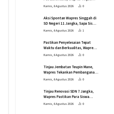
Pembangunan Jembatan
Kamis, 6 Agustus 2026
0
Gantung Kendawi
Aksi Spontan Wapres Singgah di
SD Negeri 11 Jangka, Sapa Siswa
dan Dorong Perbaikan Sekolah
Kamis, 6 Agustus 2026
1
Pastikan Penyelesaian Tepat
Waktu dan Berkualitas, Wapres
Tinjau Pembangunan Jembatan
Kamis, 6 Agustus 2026
0
Lumut
Tinjau Jembatan Teupin Mane,
Wapres Tekankan Pembangunan
Infrastruktur Berjalan Tepat
Kamis, 6 Agustus 2026
0
Mutu dan Tepat Waktu
Tinjau Renovasi SDN 7 Jangka,
Wapres Pastikan Para Siswa
Kembali Belajar dengan Layak
Kamis, 6 Agustus 2026
0
Pascabencana