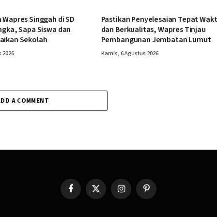
 Wapres Singgah di SD
Pastikan Penyelesaian Tepat Wak
ngka, Sapa Siswa dan
dan Berkualitas, Wapres Tinjau
aikan Sekolah
Pembangunan Jembatan Lumut
s 2026
Kamis, 6 Agustus 2026
ADD A COMMENT
Facebook
X
Instagram
Pinterest
(Twitter)