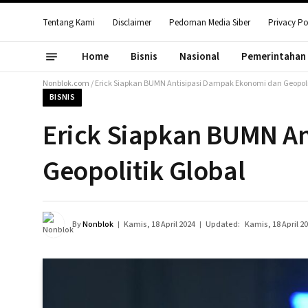
Tentang Kami
Disclaimer
Pedoman Media Siber
Privacy Po
Home
Bisnis
Nasional
Pemerintahan
Nonblok.com
/
Erick Siapkan BUMN Antisipasi Dampak Ekonomi dan Geopoli
BISNIS
Erick Siapkan BUMN A
Geopolitik Global
By
Nonblok
Kamis, 18 April 2024
Updated:
Kamis, 18 April 2