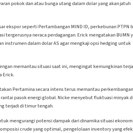
yaran pokok dan atau bunga utang dalam dolar yang akan jatuh
asar ekspor seperti Pertambangan MIND ID, perkebunan PTPN b
asi tergerusnya neraca perdagangan. Erick mengatakan BUMN 
an instrumen dalam dolar AS agar mengkaji opsi hedging untuk
ngan memantau situasi saat ini, mengingat kemungkinan terja
 Erick.
takan Pertamina secara intens terus memantau perkembanga
antai pasok energi global. Nicke menyebut fluktuasi minyak d
 terjadi di timur tengah.
untuk mengurangi potensi dampak dari dinamika situasi ekonom
omposisi crude yang optimal, pengelolaan inventory yang efekt