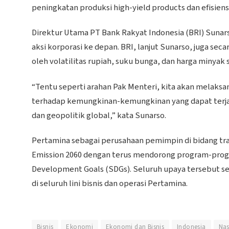
peningkatan produksi high-yield products dan efisiensi 
Direktur Utama PT Bank Rakyat Indonesia (BRI) Suna
aksi korporasi ke depan. BRI, lanjut Sunarso, juga se
oleh volatilitas rupiah, suku bunga, dan harga minyak 
“Tentu seperti arahan Pak Menteri, kita akan melaksa
terhadap kemungkinan-kemungkinan yang dapat terjad
dan geopolitik global,” kata Sunarso.
Pertamina sebagai perusahaan pemimpin di bidang tr
Emission 2060 dengan terus mendorong program-prog
Development Goals (SDGs). Seluruh upaya tersebut s
di seluruh lini bisnis dan operasi Pertamina.
Bisnis
Ekonomi
Ekonomi dan Bisnis
Indonesia
Nas