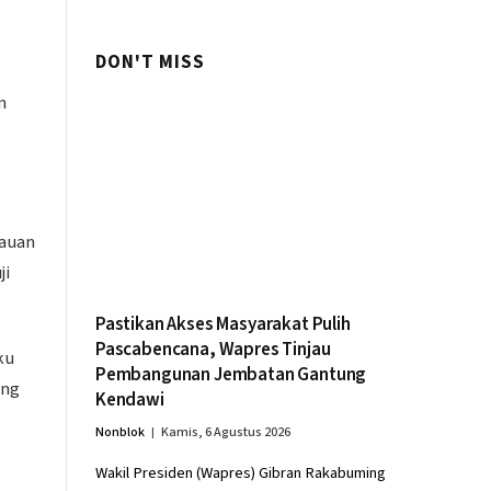
DON'T MISS
n
jauan
ji
Pastikan Akses Masyarakat Pulih
Pascabencana, Wapres Tinjau
ku
Pembangunan Jembatan Gantung
ang
Kendawi
Nonblok
Kamis, 6 Agustus 2026
Wakil Presiden (Wapres) Gibran Rakabuming