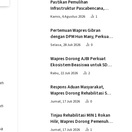
Pastikan Pemulihan
Infrastruktur Pascabencana,
Wapres Tinjau Progres
Kamis, 6 Agustus 2026
1
Pembangunan Jembatan Krueng
Tingkeum Bireuen
Pertemuan Wapres Gibran
dengan DPM Hun Many, Perkuat
Kemitraan Strategis Indonesia –
Selasa, 28 Juli 2026
0
Kamboja
Wapres Dorong AJBI Perkuat
Ekosistem Beasiswa untuk SDM
Unggul Indonesia Timur
Rabu, 22 Juli 2026
2
an
Respons Aduan Masyarakat,
Wapres Dorong Rehabilitasi SDN
016 Serusa Rokan Hilir
Jumat, 17 Juli 2026
0
an
Tinjau Rehabilitasi MIN 1 Rokan
Hilir, Wapres Dorong Pemenuhan
Sarana Prasarana Pendidikan
pa
Jumat, 17 Juli 2026
1