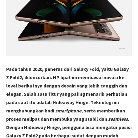
Pada tahun 2020, penerus dari Galaxy Fold, yaitu Galaxy
Z Fold2, diluncurkan. HP lipat ini membawa inovasi ke
level berikutnya dengan desain yang lebih canggih dan
elegan. Salah satu fitur yang paling menarik perhatian
pada saat itu adalah
Hideaway Hinge
. Teknologi ini
menghubungkan bodi
smartphone
, serta memberikan
proses melipat dan membuka yang stabil dan
seamless
.
Dengan Hideaway Hinge, pengguna bisa mengatur posisi
Galaxy Z Fold2 pada berbagai sudut dengan mudah