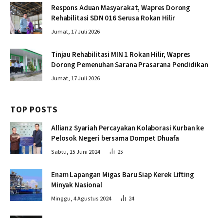
Respons Aduan Masyarakat, Wapres Dorong
Rehabilitasi SDN 016 Serusa Rokan Hilir
Jumat, 17 Juli 2026
Tinjau Rehabilitasi MIN 1 Rokan Hilir, Wapres
Dorong Pemenuhan Sarana Prasarana Pendidikan
Jumat, 17 Juli 2026
TOP POSTS
Allianz Syariah Percayakan Kolaborasi Kurban ke
Pelosok Negeri bersama Dompet Dhuafa
Sabtu, 15 Juni 2024
25
Enam Lapangan Migas Baru Siap Kerek Lifting
Minyak Nasional
Minggu, 4 Agustus 2024
24