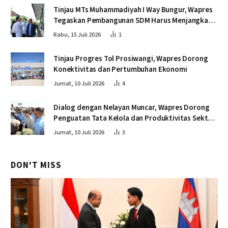
Tinjau MTs Muhammadiyah I Way Bungur, Wapres
Tegaskan Pembangunan SDM Harus Menjangkau
Seluruh Sekolah
Rabu, 15 Juli 2026
1
Tinjau Progres Tol Prosiwangi, Wapres Dorong
Konektivitas dan Pertumbuhan Ekonomi
Jumat, 10 Juli 2026
4
Dialog dengan Nelayan Muncar, Wapres Dorong
Penguatan Tata Kelola dan Produktivitas Sektor
Perikanan
Jumat, 10 Juli 2026
3
DON'T MISS