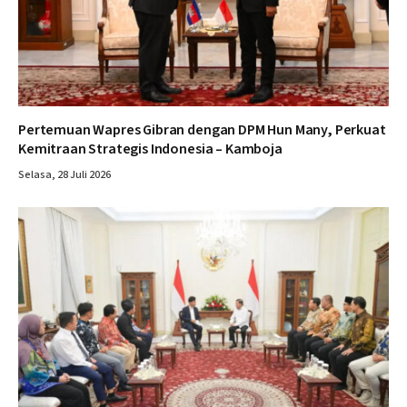
Pertemuan Wapres Gibran dengan DPM Hun Many, Perkuat
Kemitraan Strategis Indonesia – Kamboja
Selasa, 28 Juli 2026