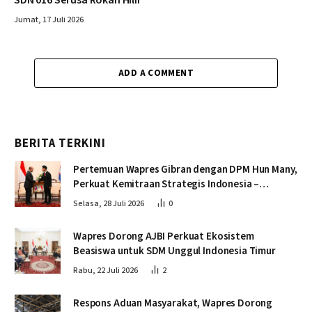
Jumat, 17 Juli 2026
ADD A COMMENT
BERITA TERKINI
Pertemuan Wapres Gibran dengan DPM Hun Many,
Perkuat Kemitraan Strategis Indonesia –
Kamboja
Selasa, 28 Juli 2026
0
Wapres Dorong AJBI Perkuat Ekosistem
Beasiswa untuk SDM Unggul Indonesia Timur
Rabu, 22 Juli 2026
2
Respons Aduan Masyarakat, Wapres Dorong