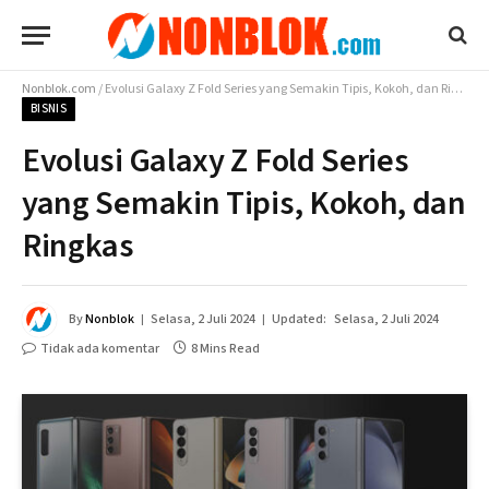
Nonblok.com
/
Evolusi Galaxy Z Fold Series yang Semakin Tipis, Kokoh, dan Ringkas
BISNIS
Evolusi Galaxy Z Fold Series
yang Semakin Tipis, Kokoh, dan
Ringkas
By
Nonblok
Selasa, 2 Juli 2024
Updated:
Selasa, 2 Juli 2024
Tidak ada komentar
8 Mins Read