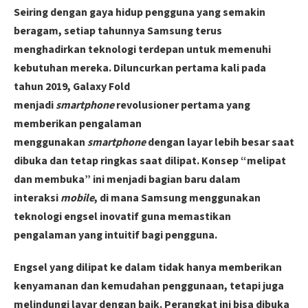
Seiring dengan gaya hidup pengguna yang semakin
beragam, setiap tahunnya Samsung terus
menghadirkan teknologi terdepan untuk memenuhi
kebutuhan mereka. Diluncurkan pertama kali pada
tahun 2019, Galaxy Fold
menjadi
smartphone
revolusioner pertama yang
memberikan pengalaman
menggunakan
smartphone
dengan layar lebih besar saat
dibuka dan tetap ringkas saat dilipat. Konsep “melipat
dan membuka” ini menjadi bagian baru dalam
interaksi
mobile
, di mana Samsung menggunakan
teknologi engsel inovatif guna memastikan
pengalaman yang intuitif bagi pengguna.
Engsel yang dilipat ke dalam tidak hanya memberikan
kenyamanan dan kemudahan penggunaan, tetapi juga
melindungi layar dengan baik. Perangkat ini bisa dibuka