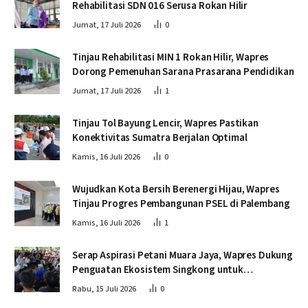
Rehabilitasi SDN 016 Serusa Rokan Hilir
Jumat, 17 Juli 2026
0
Tinjau Rehabilitasi MIN 1 Rokan Hilir, Wapres
Dorong Pemenuhan Sarana Prasarana Pendidikan
Jumat, 17 Juli 2026
1
Tinjau Tol Bayung Lencir, Wapres Pastikan
Konektivitas Sumatra Berjalan Optimal
Kamis, 16 Juli 2026
0
Wujudkan Kota Bersih Berenergi Hijau, Wapres
Tinjau Progres Pembangunan PSEL di Palembang
Kamis, 16 Juli 2026
1
Serap Aspirasi Petani Muara Jaya, Wapres Dukung
Penguatan Ekosistem Singkong untuk
Swasembada Pangan
Rabu, 15 Juli 2026
0