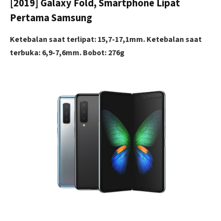
[2019] Galaxy Fold, Smartphone Lipat
Pertama Samsung
Ketebalan saat terlipat: 15,7-17,1mm. Ketebalan saat
terbuka: 6,9-7,6mm. Bobot: 276g