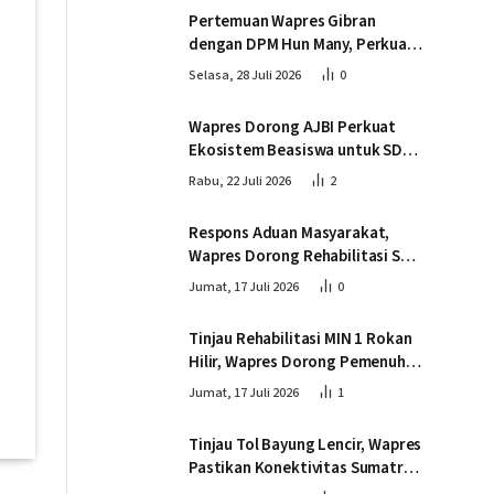
Tingkeum Bireuen
Pertemuan Wapres Gibran
dengan DPM Hun Many, Perkuat
Kemitraan Strategis Indonesia –
Selasa, 28 Juli 2026
0
Kamboja
Wapres Dorong AJBI Perkuat
Ekosistem Beasiswa untuk SDM
Unggul Indonesia Timur
Rabu, 22 Juli 2026
2
Respons Aduan Masyarakat,
Wapres Dorong Rehabilitasi SDN
016 Serusa Rokan Hilir
Jumat, 17 Juli 2026
0
Tinjau Rehabilitasi MIN 1 Rokan
Hilir, Wapres Dorong Pemenuhan
Sarana Prasarana Pendidikan
Jumat, 17 Juli 2026
1
Tinjau Tol Bayung Lencir, Wapres
Pastikan Konektivitas Sumatra
Berjalan Optimal