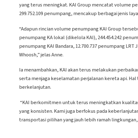
yang terus meningkat. KAI Group mencatat volume pen
299.752.109 penumpang, mencakup berbagai jenis laya
“Adapun rincian volume penumpang KAI Group tersebut t
penumpang KA lokal (dikelola KAI), 244.454.242 penum
penumpang KAI Bandara, 12.700.737 penumpang LRT J
Whoosh,” jelas Anne.
Ia menambahkan, KAI akan terus melakukan perbaikan
serta menjaga keselamatan perjalanan kereta api. Hal
berkelanjutan.
“KAI berkomitmen untuk terus meningkatkan kualitas
yang konsisten. Kami juga berfokus pada keberlanjut
transportasi pilihan yang jauh lebih ramah lingkungan