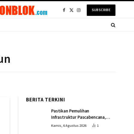
SUBSCRIBE
Facebook
X
Instagram
(Twitter)
iun
BERITA TERKINI
Pastikan Pemulihan
Infrastruktur Pascabencana,
Wapres Tinjau Progres
Kamis, 6 Agustus 2026
1
Pembangunan Jembatan Krueng