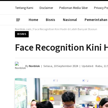
Tentang Kami
Disclaimer
Pedoman Media Siber
Privacy Po
Home
Bisnis
Nasional
Pemerintahan
Nonblok.com
/
Face Recognition Kini Hadir di Lebih Banyak Stasiun
BISNIS
Face Recognition Kini 
By
Nonblok
Selasa, 10 September 2024
Updated:
Rabu, 11