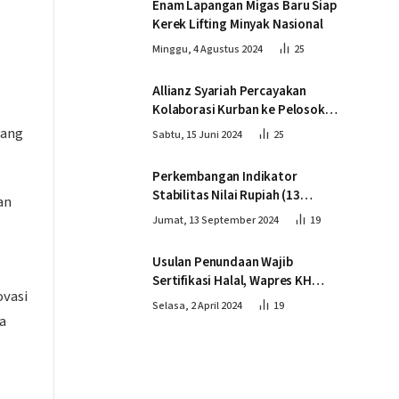
Enam Lapangan Migas Baru Siap
Kerek Lifting Minyak Nasional
Minggu, 4 Agustus 2024
25
Allianz Syariah Percayakan
Kolaborasi Kurban ke Pelosok
Negeri bersama Dompet Dhuafa
pang
Sabtu, 15 Juni 2024
25
Perkembangan Indikator
Stabilitas Nilai Rupiah (13
an
September 2024)
Jumat, 13 September 2024
19
Usulan Penundaan Wajib
Sertifikasi Halal, Wapres KH
ovasi
Ma’ruf Amin: Proses Tetap
Selasa, 2 April 2024
19
Berjalan sesuai Penahapan
a