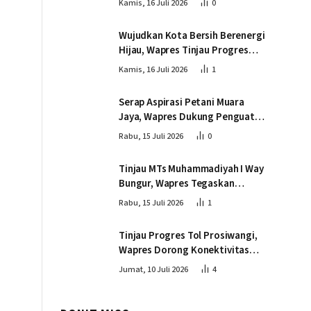
Kamis, 16 Juli 2026
0
Wujudkan Kota Bersih Berenergi
Hijau, Wapres Tinjau Progres
Pembangunan PSEL di
Kamis, 16 Juli 2026
1
Palembang
Serap Aspirasi Petani Muara
Jaya, Wapres Dukung Penguatan
Ekosistem Singkong untuk
Rabu, 15 Juli 2026
0
Swasembada Pangan
Tinjau MTs Muhammadiyah I Way
Bungur, Wapres Tegaskan
Pembangunan SDM Harus
Rabu, 15 Juli 2026
1
Menjangkau Seluruh Sekolah
Tinjau Progres Tol Prosiwangi,
Wapres Dorong Konektivitas
dan Pertumbuhan Ekonomi
Jumat, 10 Juli 2026
4