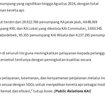
umpang yang signifikan hingga Agustus 2024, dengan total
nan kereta api.
erdiri dari 29.922.766 penumpang KA jarak jauh, 4.648.369
pang KRL dan KA Lokal yang dikelola KAI Commuter, 3.693.345
abodebek, 95.355 penumpang KAI Wisata dan 4.237.295 penum
 di seluruh lini guna meningkatkan pelayanan kepada pelangg
 tersebut tentunya dengan peningkatan kualitas secara
 pelayanan, keamanan, dan kenyamanan perjalanan melalui in
an sesuai dengan SDGs untuk menjadikan kereta api sebagai mod
, hemat dan efisien,” tutup Anne.
(Public Relations KAI)