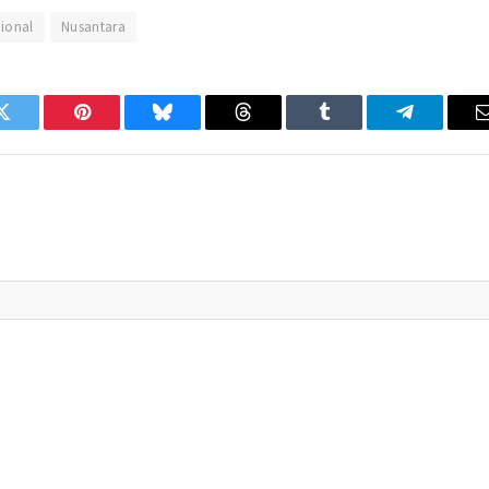
ional
Nusantara
Twitter
Pinterest
Bluesky
Threads
Tumblr
Telegram