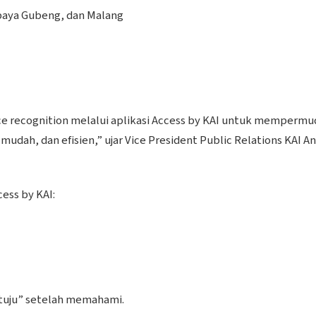
abaya Gubeng, dan Malang
ce recognition melalui aplikasi Access by KAI untuk memperm
dah, dan efisien,” ujar Vice President Public Relations KAI A
cess by KAI:
Setuju” setelah memahami.