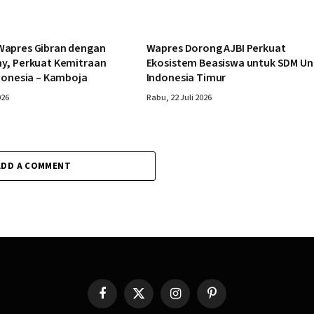
apres Gibran dengan
Wapres Dorong AJBI Perkuat
y, Perkuat Kemitraan
Ekosistem Beasiswa untuk SDM Un
donesia – Kamboja
Indonesia Timur
026
Rabu, 22 Juli 2026
ADD A COMMENT
Facebook
X
Instagram
Pinterest
(Twitter)