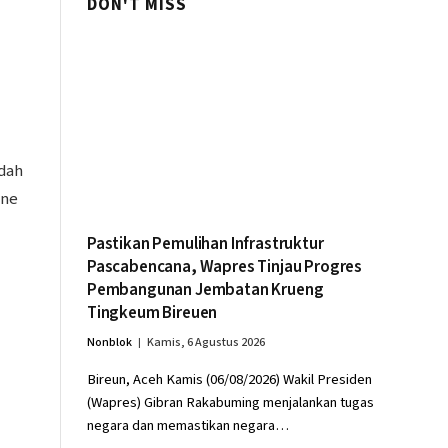
DON'T MISS
udah
nne
Pastikan Pemulihan Infrastruktur
Pascabencana, Wapres Tinjau Progres
Pembangunan Jembatan Krueng
Tingkeum Bireuen
Nonblok
Kamis, 6 Agustus 2026
Bireun, Aceh Kamis (06/08/2026) Wakil Presiden
(Wapres) Gibran Rakabuming menjalankan tugas
negara dan memastikan negara…