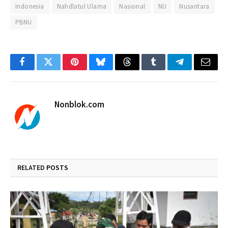
Indonesia
Nahdlatul Ulama
Nasional
NU
Nusantara
PBNU
Facebook
Twitter
Pinterest
Bluesky
Threads
Tumblr
Telegram
Email
Nonblok.com
RELATED
POSTS