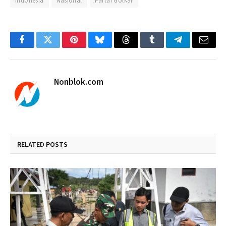
Indonesia
Nasional
Partai Golkar
Facebook
Twitter
Pinterest
Bluesky
Threads
Tumblr
Telegram
Email
Nonblok.com
RELATED
POSTS