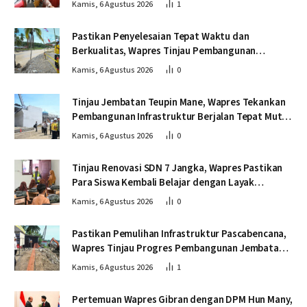
Kamis, 6 Agustus 2026
1
Pastikan Penyelesaian Tepat Waktu dan
Berkualitas, Wapres Tinjau Pembangunan
Jembatan Lumut
Kamis, 6 Agustus 2026
0
Tinjau Jembatan Teupin Mane, Wapres Tekankan
Pembangunan Infrastruktur Berjalan Tepat Mutu
dan Tepat Waktu
Kamis, 6 Agustus 2026
0
Tinjau Renovasi SDN 7 Jangka, Wapres Pastikan
Para Siswa Kembali Belajar dengan Layak
Pascabencana
Kamis, 6 Agustus 2026
0
Pastikan Pemulihan Infrastruktur Pascabencana,
Wapres Tinjau Progres Pembangunan Jembatan
Krueng Tingkeum Bireuen
Kamis, 6 Agustus 2026
1
Pertemuan Wapres Gibran dengan DPM Hun Many,