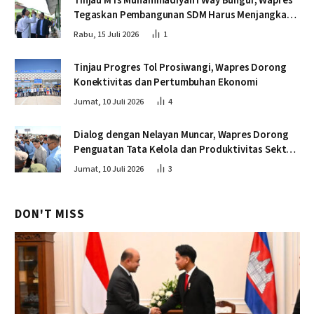
Tinjau MTs Muhammadiyah I Way Bungur, Wapres
Tegaskan Pembangunan SDM Harus Menjangkau
Seluruh Sekolah
Rabu, 15 Juli 2026
1
Tinjau Progres Tol Prosiwangi, Wapres Dorong
Konektivitas dan Pertumbuhan Ekonomi
Jumat, 10 Juli 2026
4
Dialog dengan Nelayan Muncar, Wapres Dorong
Penguatan Tata Kelola dan Produktivitas Sektor
Perikanan
Jumat, 10 Juli 2026
3
DON'T MISS