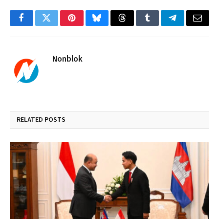
Facebook
Twitter
Pinterest
Bluesky
Threads
Tumblr
Telegram
Email
Nonblok
RELATED
POSTS