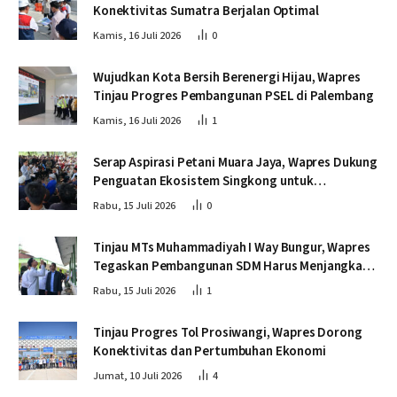
Konektivitas Sumatra Berjalan Optimal
Kamis, 16 Juli 2026
0
Wujudkan Kota Bersih Berenergi Hijau, Wapres
Tinjau Progres Pembangunan PSEL di Palembang
Kamis, 16 Juli 2026
1
Serap Aspirasi Petani Muara Jaya, Wapres Dukung
Penguatan Ekosistem Singkong untuk
Swasembada Pangan
Rabu, 15 Juli 2026
0
Tinjau MTs Muhammadiyah I Way Bungur, Wapres
Tegaskan Pembangunan SDM Harus Menjangkau
Seluruh Sekolah
Rabu, 15 Juli 2026
1
Tinjau Progres Tol Prosiwangi, Wapres Dorong
Konektivitas dan Pertumbuhan Ekonomi
Jumat, 10 Juli 2026
4