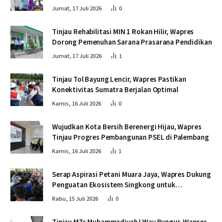
Jumat, 17 Juli 2026
0
Tinjau Rehabilitasi MIN 1 Rokan Hilir, Wapres
Dorong Pemenuhan Sarana Prasarana Pendidikan
Jumat, 17 Juli 2026
1
Tinjau Tol Bayung Lencir, Wapres Pastikan
Konektivitas Sumatra Berjalan Optimal
Kamis, 16 Juli 2026
0
Wujudkan Kota Bersih Berenergi Hijau, Wapres
Tinjau Progres Pembangunan PSEL di Palembang
Kamis, 16 Juli 2026
1
Serap Aspirasi Petani Muara Jaya, Wapres Dukung
Penguatan Ekosistem Singkong untuk
Swasembada Pangan
Rabu, 15 Juli 2026
0