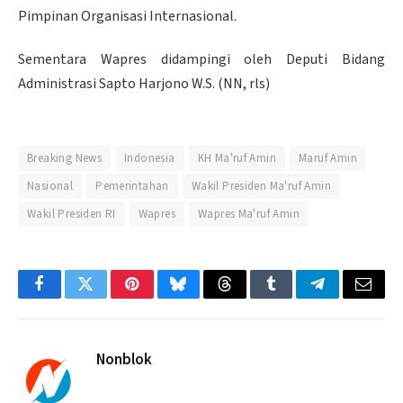
Pimpinan Organisasi Internasional.
Sementara Wapres didampingi oleh Deputi Bidang
Administrasi Sapto Harjono W.S. (NN, rls)
Breaking News
Indonesia
KH Ma'ruf Amin
Maruf Amin
Nasional
Pemerintahan
Wakil Presiden Ma'ruf Amin
Wakil Presiden RI
Wapres
Wapres Ma'ruf Amin
Facebook
Twitter
Pinterest
Bluesky
Threads
Tumblr
Telegram
Email
Nonblok