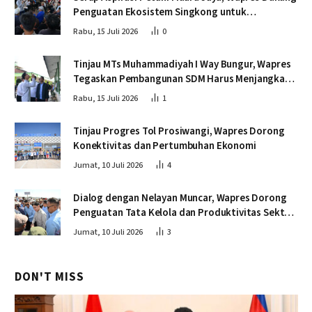
Penguatan Ekosistem Singkong untuk
Swasembada Pangan
Rabu, 15 Juli 2026
0
Tinjau MTs Muhammadiyah I Way Bungur, Wapres
Tegaskan Pembangunan SDM Harus Menjangkau
Seluruh Sekolah
Rabu, 15 Juli 2026
1
Tinjau Progres Tol Prosiwangi, Wapres Dorong
Konektivitas dan Pertumbuhan Ekonomi
Jumat, 10 Juli 2026
4
Dialog dengan Nelayan Muncar, Wapres Dorong
Penguatan Tata Kelola dan Produktivitas Sektor
Perikanan
Jumat, 10 Juli 2026
3
DON'T MISS